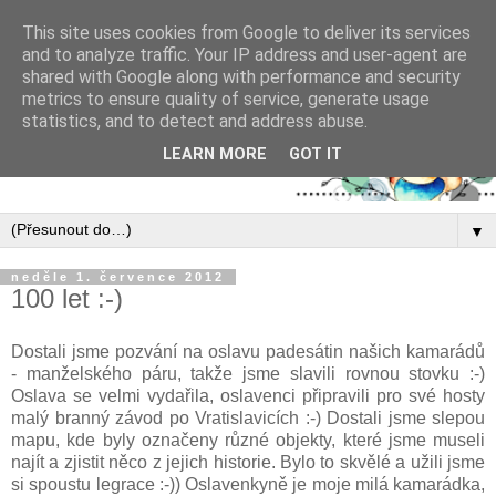
This site uses cookies from Google to deliver its services
and to analyze traffic. Your IP address and user-agent are
shared with Google along with performance and security
metrics to ensure quality of service, generate usage
statistics, and to detect and address abuse.
LEARN MORE
GOT IT
▼
neděle 1. července 2012
100 let :-)
Dostali jsme pozvání na oslavu padesátin našich kamarádů
- manželského páru, takže jsme slavili rovnou stovku :-)
Oslava se velmi vydařila, oslavenci připravili pro své hosty
malý branný závod po Vratislavicích :-) Dostali jsme slepou
mapu, kde byly označeny různé objekty, které jsme museli
najít a zjistit něco z jejich historie. Bylo to skvělé a užili jsme
si spoustu legrace :-)) Oslavenkyně je moje milá kamarádka,