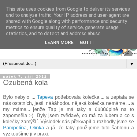
This site uses cookies from Google to deliver its services
and to analyze traffic. Your IP address and user-agent are
shared with Google along with performance and security
metrics to ensure quality of service, generate usage
statistics, and to detect and address abuse.
LEARN MORE
GOT IT
▼
pátek 7. září 2012
Ozubená kola
Bylo nebylo ...
Tapeva
potřebovala kolečka.... a zeptala se
nás ostatních, jestli náááhodou nějaká kolečka nemáme ... a
my máme... jenže Tap je má taky a úúúúúplně na to
zapomněla :-) Byly jsem zvědavé, co má za lubem a co s
kolečky zamýšlí. Výsledek nás překvapil a rozhodly jsme se
Pampelína
,
Olinka
a já, že taky použijeme tuto šablonu a
vyzkoušíme ji v praxi.