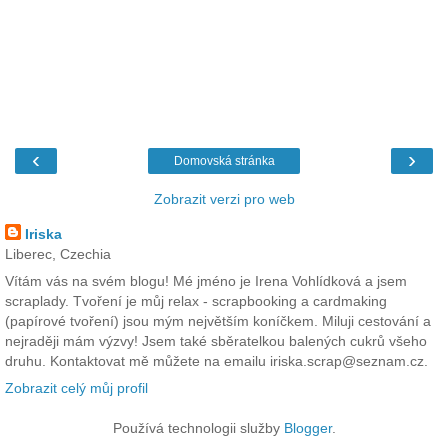
‹
›
Domovská stránka
Zobrazit verzi pro web
Iriska
Liberec, Czechia
Vítám vás na svém blogu! Mé jméno je Irena Vohlídková a jsem
scraplady. Tvoření je můj relax - scrapbooking a cardmaking
(papírové tvoření) jsou mým největším koníčkem. Miluji cestování a
nejraději mám výzvy! Jsem také sběratelkou balených cukrů všeho
druhu. Kontaktovat mě můžete na emailu iriska.scrap@seznam.cz.
Zobrazit celý můj profil
Používá technologii služby
Blogger
.