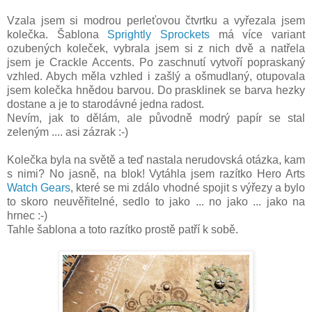
Vzala jsem si modrou perleťovou čtvrtku a vyřezala jsem
kolečka. Šablona
Sprightly Sprockets
má více variant
ozubených koleček, vybrala jsem si z nich dvě a natřela
jsem je Crackle Accents. Po zaschnutí vytvoří popraskaný
vzhled. Abych měla vzhled i zašlý a ošmudlaný, otupovala
jsem kolečka hnědou barvou. Do prasklinek se barva hezky
dostane a je to starodávné jedna radost.
Nevím, jak to dělám, ale původně modrý papír se stal
zeleným .... asi zázrak :-)
Kolečka byla na světě a teď nastala nerudovská otázka, kam
s nimi? No jasně, na blok! Vytáhla jsem razítko Hero Arts
Watch Gears
, které se mi zdálo vhodné spojit s výřezy a bylo
to skoro neuvěřitelné, sedlo to jako ... no jako ... jako na
hrnec :-)
Tahle šablona a toto razítko prostě patří k sobě.