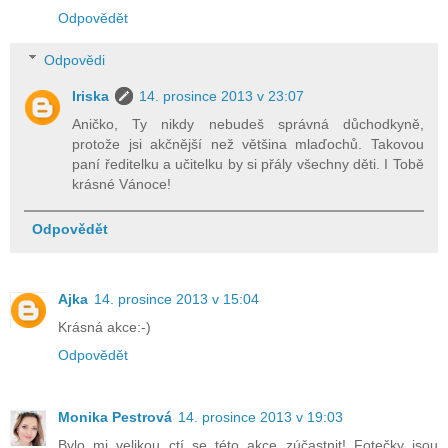
Odpovědět
Odpovědi
Iriska
14. prosince 2013 v 23:07
Aničko, Ty nikdy nebudeš správná důchodkyně,
protože jsi akčnější než většina mlaďochů. Takovou
paní ředitelku a učitelku by si přály všechny děti. I Tobě
krásné Vánoce!
Odpovědět
Ajka
14. prosince 2013 v 15:04
Krásná akce:-)
Odpovědět
Monika Pestrová
14. prosince 2013 v 19:03
Bylo mi velikou ctí se této akce zúčastnit! Fotečky jsou