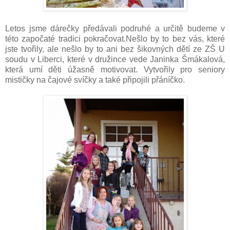
Letos jsme dárečky předávali podruhé a určitě budeme v
této započaté tradici pokračovat.Nešlo by to bez vás, které
jste tvořily, ale nešlo by to ani bez šikovných dětí ze ZŠ U
soudu v Liberci, které v družince vede Janinka Šmákalová,
která umí děti úžasně motivovat. Vytvořily pro seniory
mističky na čajové svíčky a také připojili přáníčko.