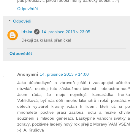
pak představit, jakou radost mohly dárečky udělat... :-)
Odpovědět
Odpovědi
Iriska
14. prosince 2013 v 23:05
Děkuji za krásná přáníčka!
Odpovědět
Anonymní
14. prosince 2013 v 14:00
Jako důchodkyně a zároveň ještě i zastupující učitelka
obzvlášť oceňuji tuto zásloužnou činnost - oboustrannou!!
Jsem ráda, že moje nejmilejší kamarádka Irenka
Vohlídková, byť nás dělí mnoho kilometrů i roků, pomáhá v
dětech vytvářet krásný vztah k lidem, kteří už si po
mnohaleté poctivé práci zaslouží úctu a hezké chvíle
souznění s mladou generací. Láskyplné vánoční svátky a
zdravý, pozitivně laděný nový rok přeji z Moravy VÁM VŠEM
:-). A. Krušová