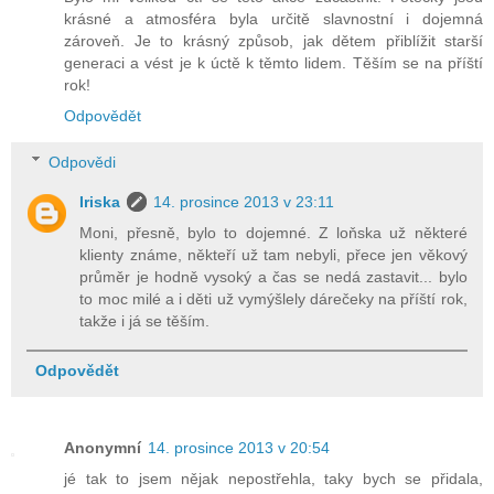
krásné a atmosféra byla určitě slavnostní i dojemná
zároveň. Je to krásný způsob, jak dětem přiblížit starší
generaci a vést je k úctě k těmto lidem. Těším se na příští
rok!
Odpovědět
Odpovědi
Iriska
14. prosince 2013 v 23:11
Moni, přesně, bylo to dojemné. Z loňska už některé
klienty známe, někteří už tam nebyli, přece jen věkový
průměr je hodně vysoký a čas se nedá zastavit... bylo
to moc milé a i děti už vymýšlely dárečeky na příští rok,
takže i já se těším.
Odpovědět
Anonymní
14. prosince 2013 v 20:54
jé tak to jsem nějak nepostřehla, taky bych se přidala,