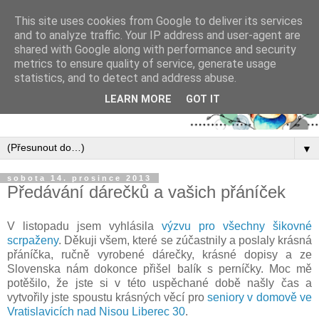
This site uses cookies from Google to deliver its services
and to analyze traffic. Your IP address and user-agent are
shared with Google along with performance and security
metrics to ensure quality of service, generate usage
statistics, and to detect and address abuse.
LEARN MORE
GOT IT
▼
sobota 14. prosince 2013
Předávání dárečků a vašich přáníček
V listopadu jsem vyhlásila
výzvu pro všechny šikovné
scrpaženy
. Děkuji všem, které se zúčastnily a poslaly krásná
přáníčka, ručně vyrobené dárečky, krásné dopisy a ze
Slovenska nám dokonce přišel balík s perníčky. Moc mě
potěšilo, že jste si v této uspěchané době našly čas a
vytvořily jste spoustu krásných věcí pro
seniory v domově ve
Vratislavicích nad Nisou Liberec 30
.