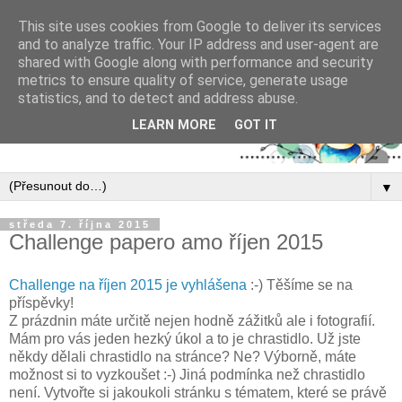
This site uses cookies from Google to deliver its services
and to analyze traffic. Your IP address and user-agent are
shared with Google along with performance and security
metrics to ensure quality of service, generate usage
statistics, and to detect and address abuse.
LEARN MORE
GOT IT
▼
středa 7. října 2015
Challenge papero amo říjen 2015
Challenge na říjen 2015 je vyhlášena
:-) Těšíme se na
příspěvky!
Z prázdnin máte určitě nejen hodně zážitků ale i fotografií.
Mám pro vás jeden hezký úkol a to je chrastidlo. Už jste
někdy dělali chrastidlo na stránce? Ne? Výborně, máte
možnost si to vyzkoušet :-) Jiná podmínka než chrastidlo
není. Vytvořte si jakoukoli stránku s tématem, které se právě