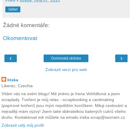
Iriska
v
středa, října 07, 2015
Sdílet
Žádné komentáře:
Okomentovat
‹
›
Domovská stránka
Zobrazit verzi pro web
Iriska
Liberec, Czechia
Vítám vás na svém blogu! Mé jméno je Irena Vohlídková a jsem
scraplady. Tvoření je můj relax - scrapbooking a cardmaking
(papírové tvoření) jsou mým největším koníčkem. Miluji cestování a
nejraději mám výzvy! Jsem také sběratelkou balených cukrů všeho
druhu. Kontaktovat mě můžete na emailu iriska.scrap@seznam.cz.
Zobrazit celý můj profil