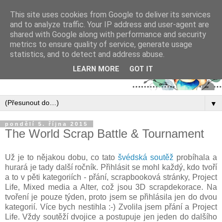
This site uses cookies from Google to deliver its services
and to analyze traffic. Your IP address and user-agent are
shared with Google along with performance and security
metrics to ensure quality of service, generate usage
statistics, and to detect and address abuse.
LEARN MORE
GOT IT
▼
pondělí 5. října 2015
The World Scrap Battle & Tournament
Už je to nějakou dobu, co tato
švédská soutěž
probíhala a
hurará je tady další ročník. Přihlásit se mohl každý, kdo tvoří
a to v pěti kategoriích - přání, scrapbooková stránky, Project
Life, Mixed media a Alter, což jsou 3D scrapdekorace. Na
tvoření je pouze týden, proto jsem se přihlásila jen do dvou
kategorií. Více bych nestihla :-) Zvolila jsem přání a Project
Life. Vždy soutěží dvojice a postupuje jen jeden do dalšího