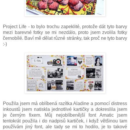
Project Life - to bylo trochu zapeklité, protože dát tyto barvy
mezi barevné fotky se mi nezdálo, proto jsem zvolila fotky
černobílé. Baví mě dělat různé stránky, tak proč ne tyto barvy
:-)
Použila jsem má oblíbená razítka Aladine a pomocí distress
inkoustů jsem natiskla jednotlivé kartičky a dokreslila jsem
je černým fixem. Můj nejoblíbenější font Amatic jsem
tentokrát použila i do nadpisů kartiček, i když většinou tam
používám jiný font, ale tady se mi to hodilo, je to takové