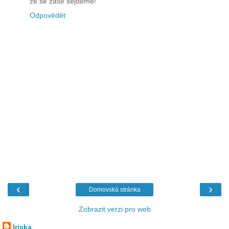
že se zase sejdeme!
Odpovědět
‹
›
Domovská stránka
Zobrazit verzi pro web
Iriska