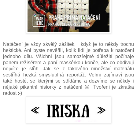
Natáčení je vždy skvělý zážitek, i když je to někdy trochu
hektické. Ani byste nevěřili, kolik lidí je potřeba k natočení
jednoho dílu. Všichni jsou samozřejmě důležití počínaje
panem režisérem a paní maskérkou konče, ale co obdivuji
nejvíce je střih. Jak se z takového množství materiálu
sestříhá hezká smysluplná reportáž. Velmi zajímaví jsou
také hosté, se kterými se střídáme a dozvíme se někdy i
nějaké pikantní historky z natáčení 😁 Tvoření je zkrátka
radost :-)