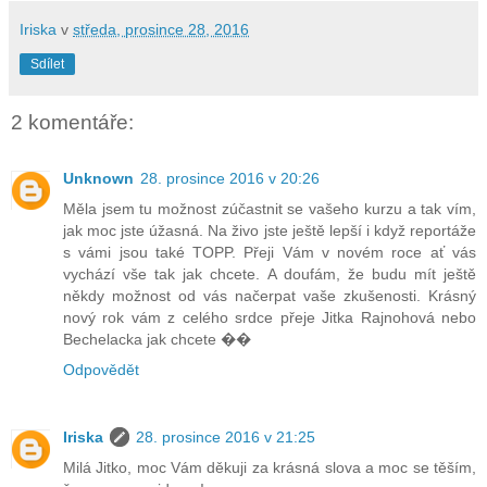
Iriska
v
středa, prosince 28, 2016
Sdílet
2 komentáře:
Unknown
28. prosince 2016 v 20:26
Měla jsem tu možnost zúčastnit se vašeho kurzu a tak vím,
jak moc jste úžasná. Na živo jste ještě lepší i když reportáže
s vámi jsou také TOPP. Přeji Vám v novém roce ať vás
vychází vše tak jak chcete. A doufám, že budu mít ještě
někdy možnost od vás načerpat vaše zkušenosti. Krásný
nový rok vám z celého srdce přeje Jitka Rajnohová nebo
Bechelacka jak chcete ��
Odpovědět
Iriska
28. prosince 2016 v 21:25
Milá Jitko, moc Vám děkuji za krásná slova a moc se těším,