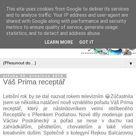
This site uses cookies from Google to deliver its services
and to analyze traffic. Your IP address and user-agent are
shared with Google along with performance and security
metrics to ensure quality of service, generate usage
statistics, and to detect and address abuse.
LEARN MORE
GOT IT
▼
středa 28. prosince 2016
Váš Prima receptář
Letošní rok by se dal nazvat rokem televizním 😀Zúčastnila
jsem se několika natáčení nově vzniklého pořadu Váš Prima
receptář, který je následovníkem velmi oblíbeného
Receptáře s Přemkem Podlahou. Nové díly moderuje pan
Václav Postránecký a pořad se nese v duchu rad
zahrádkářům, pěstitelům, chovatelům a také všem
kreativním duším. Společně s kolegyní Rejkou Balcarovou