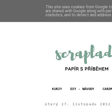
This site uses cookies from Google to 
are shared with Google along with per
statistics, and to detect and address
KURZY
DIY - NÁVODY
CARD
úterý 27. listopadu 2012