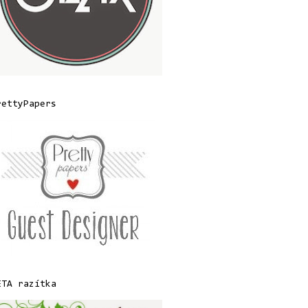
rettyPapers
ETA razítka