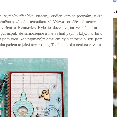
V
ce, vyrábím přáníčka, visačky, vločky kam se podívám, takže
nezměnu s vánoční tématikou :-) Výzva soutěže mě nenechala
 tvoření u Nemravky. Bylo to docela zajímavé klání fima a
 půl napůl, ale samozřejmě u mě vyhrál papír, i když i to fimo
jsem blok, kde zajímavým detailem bylo chrastidlo, kde jsem
ím pádem to jaksi nechrastí :-) To ale u bloku není na závadu.