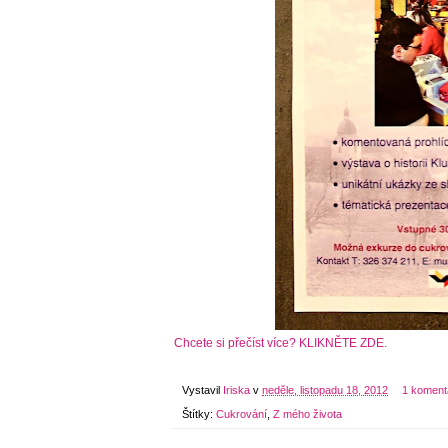
Chcete si přečíst více? KLIKNĚTE ZDE.
Vystavil
Iriska
v
neděle, listopadu 18, 2012
1 koment
Štítky:
Cukrování
,
Z mého života