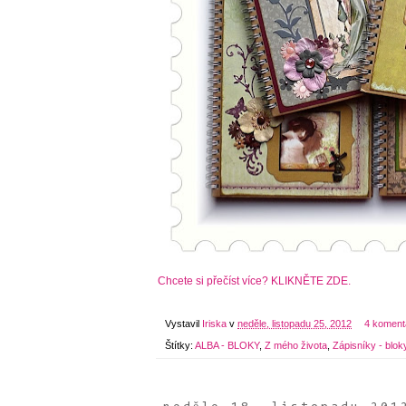
Chcete si přečíst více? KLIKNĚTE ZDE.
Vystavil
Iriska
v
neděle, listopadu 25, 2012
4 koment
Štítky:
ALBA - BLOKY
,
Z mého života
,
Zápisníky - blok