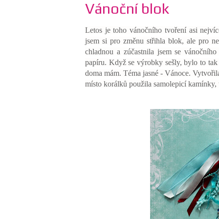
Vánoční blok
Letos je toho vánočního tvoření asi nejví
jsem si pro změnu střihla blok, ale pro 
chladnou a zúčastnila jsem se vánočního
papíru. Když se výrobky sešly, bylo to tak
doma mám. Téma jasné - Vánoce. Vytvořila 
místo korálků použila samolepicí kamínky, t