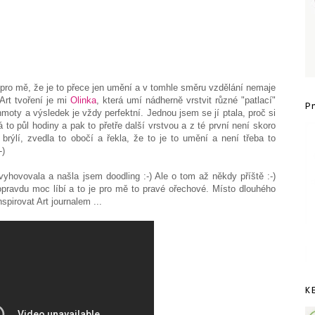
 pro mě, že je to přece jen umění a v tomhle směru vzdělání nemaje
Art tvoření je mi
Olinka
, která umí nádherně vrstvit různé "patlací"
P
hmoty a výsledek je vždy perfektní. Jednou jsem se jí ptala, proč si
á to půl hodiny a pak to přetře další vrstvou a z té první není skoro
brýlí, zvedla to obočí a řekla, že to je to umění a není třeba to
-)
vyhovovala a našla jsem doodling :-) Ale o tom až někdy příště :-)
pravdu moc líbí a to je pro mě to pravé ořechové. Místo dlouhého
spirovat Art journalem ...
K