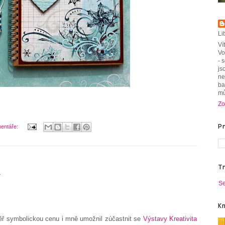
Li
Ví
Vo
- 
js
ne
ba
mů
Zo
entáře:
P
T
2
Se
K
ěř symbolickou cenu i mně umožnil zúčastnit se
Výstavy Kreativita