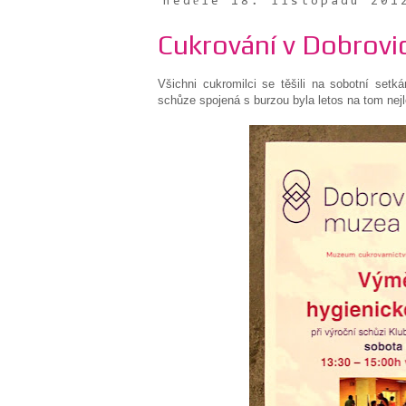
neděle 18. listopadu 201
Cukrování v Dobrovi
Všichni cukromilci se těšili na sobotní setk
schůze spojená s burzou byla letos na tom nejl