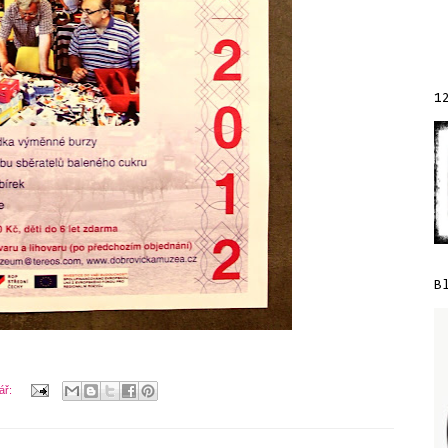
1
B
ář: