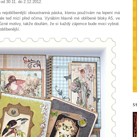
 od 30.11. do 2.12.2012.
 Má nejoblíbenější oboustranná páska, kterou používám na lepení má
 ale teď mizí před očima. Vyrábím hlavně mé oblíbené bloky A5, ve
 různé motivy, takže doufám, že si každý zájemce bude moci vybrat.
oblíbenější.
S