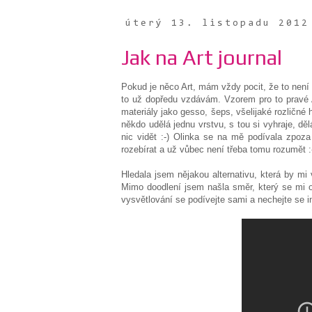
úterý 13. listopadu 2012
Jak na Art journal
Pokud je něco Art, mám vždy pocit, že to není
to už dopředu vzdávám. Vzorem pro to pravé 
materiály jako gesso, šeps, všelijaké rozličné 
někdo udělá jednu vrstvu, s tou si vyhraje, děl
nic vidět :-) Olinka se na mě podívala zpoza 
rozebírat a už vůbec není třeba tomu rozumět :
Hledala jsem nějakou alternativu, která by mi 
Mimo doodlení jsem našla směr, který se mi o
vysvětlování se podívejte sami a nechejte se in