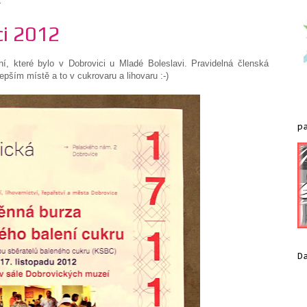
2
ci 2012
ání, které bylo v Dobrovici u Mladé Boleslavi. Pravidelná členská
epším místě a to v cukrovaru a lihovaru :-)
p
D