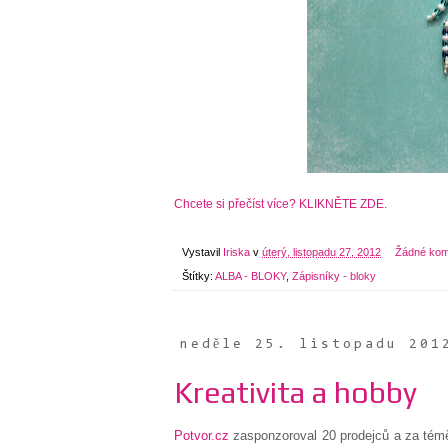
Chcete si přečíst více? KLIKNĚTE ZDE.
Vystavil
Iriska
v
úterý, listopadu 27, 2012
Žádné kom
Štítky:
ALBA - BLOKY
,
Zápisníky - bloky
neděle 25. listopadu 201
Kreativita a hobby
Potvor.cz
zasponzoroval 20 prodejců a za tém