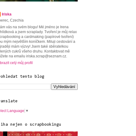
Iriska
berec, Czechia
tám vás na svém blogu! Mé jméno je Irena
hlídková a jsem scraplady. Tvoření je můj relax
scrapbooking a cardmaking (papírové tvoření)
ou mým největším koníčkem. Miluji cestování a
jraději mám výzvy! Jsem také sběratelkou
lených cukrů všeho druhu. Kontaktovat mě
žete na emailu iriska.scrap@seznam.cz.
brazit celý můj profil
rohledat tento blog
ranslate
lect Language
▼
niha nejen o scrapbookingu