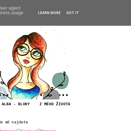
 user-agent
nerate usage
LEARN MORE
GOT IT
ALBA - BLOKY
Z MÉHO ŽIVOTA
de mě najdete