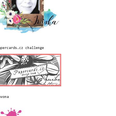
apercards.cz challenge
avona