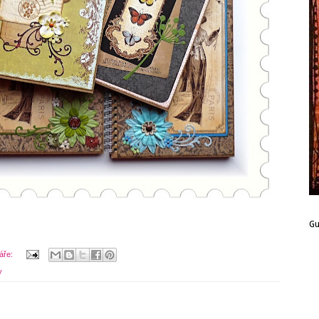
G
áře:
y