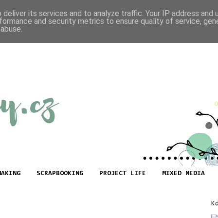
deliver its services and to analyze traffic. Your IP address and
formance and security metrics to ensure quality of service, ge
 abuse.
MAKING
SCRAPBOOKING
PROJECT LIFE
MIXED MEDIA
K