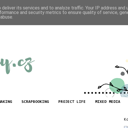
deliver its services and to analyze traffic. Your IP address and
formance and security metrics to ensure quality of service, ge
 abuse.
MAKING
SCRAPBOOKING
PROJECT LIFE
MIXED MEDIA
K