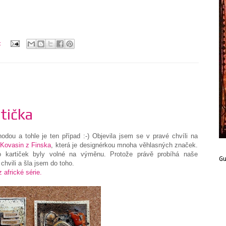
:
tička
dou a tohle je ten případ :-) Objevila jsem se v pravé chvíli na
 Kovasin z Finska
, která je designérkou mnoha věhlasných značek.
to kartiček byly volné na výměnu. Protože právě probíhá naše
G
hvili a šla jsem do toho.
 africké série.