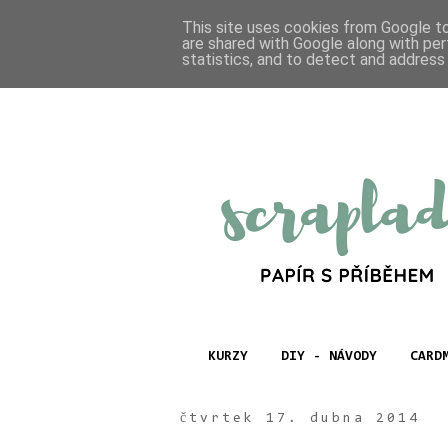
This site uses cookies from Google to 
are shared with Google along with per
statistics, and to detect and address
KURZY
DIY - NÁVODY
CARD
čtvrtek 17. dubna 2014