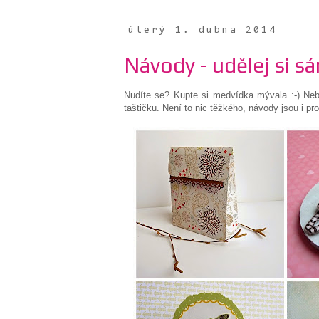
úterý 1. dubna 2014
Návody - udělej si sá
Nudíte se? Kupte si medvídka mývala :-) Neb
taštičku. Není to nic těžkého, návody jsou i pr