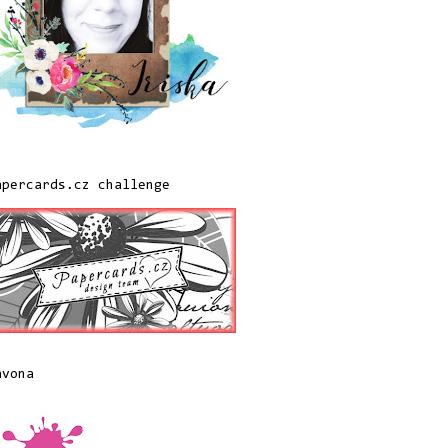
apercards.cz challenge
avona