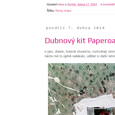
Vystavil
Iriska
v
čtvrtek, dubna 17, 2014
4 komentář
Štítky:
Kurzy
,
srazy
pondělí 7. dubna 2014
Dubnový kit Paper
e jaro, duben, krásně slunečno, rozkvétají str
takže mě to úplně nalákalo, udělat si další letní