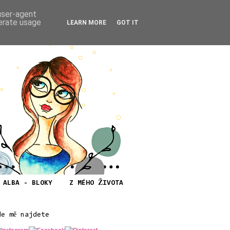
 user-agent
nerate usage
LEARN MORE
GOT IT
ALBA - BLOKY
Z MÉHO ŽIVOTA
de mě najdete