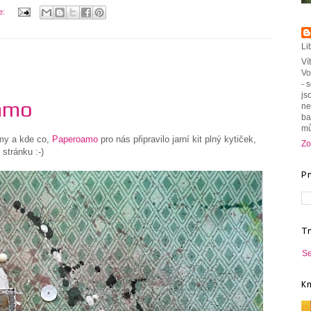
e:
Li
Ví
Vo
- 
js
oamo
ne
ba
mů
omy a kde co,
Paperoamo
pro nás připravilo jarní kit plný kytiček,
Zo
 stránku :-)
P
T
Se
K