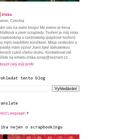
Iriska
berec, Czechia
tám vás na svém blogu! Mé jméno je Irena
hlídková a jsem scraplady. Tvoření je můj relax
scrapbooking a cardmaking (papírové tvoření)
ou mým největším koníčkem. Miluji cestování a
jraději mám výzvy! Jsem také sběratelkou
lených cukrů všeho druhu. Kontaktovat mě
žete na emailu iriska.scrap@seznam.cz.
brazit celý můj profil
rohledat tento blog
ranslate
lect Language
▼
niha nejen o scrapbookingu