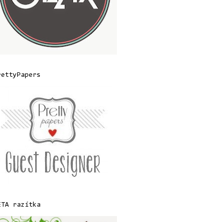
rettyPapers
ETA razítka