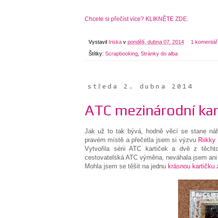
Chcete si přečíst více? KLIKNĚTE ZDE.
Vystavil
Iriska
v
pondělí, dubna 07, 2014
1 komentář
Štítky:
Scrapbooking
,
Stránky do alba
středa 2. dubna 2014
ATC mezinárodní kar
Jak už to tak bývá, hodně věcí se stane náho
pravém místě a přečetla jsem si výzvu
Riikky
Vytvořila sérii ATC kartiček a dvě z těch
cestovatelská ATC výměna, neváhala jsem ani c
Mohla jsem se těšit na jednu
krásnou kartičku z