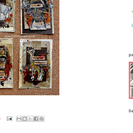
p
D
ů: