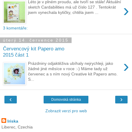
Léto je v plném proudu, ale tvoří se stále! Aktuální
›
sketch Cardabilities má už číslo 127 . Tentokrát
jsem vynechala kytičky, chtěla jsem ...
3 komentáře:
úterý 14. července 2015
Červencový kit Papero amo
2015 část 1
›
Prázdniny odjaktěživa ubíhaly nejrychleji, jako
žádné jiné měsíce v roce :-) Máme tady už
červenec a s ním nový Creative kit Papero amo.
S...
‹
›
Domovská stránka
Zobrazit verzi pro web
Iriska
Liberec, Czechia