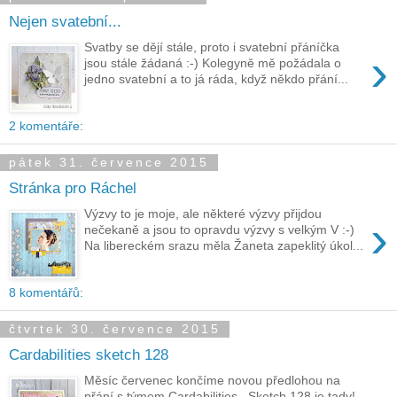
Nejen svatební...
Svatby se dějí stále, proto i svatební přáníčka
›
jsou stále žádaná :-) Kolegyně mě požádala o
jedno svatební a to já ráda, když někdo přání...
2 komentáře:
pátek 31. července 2015
Stránka pro Ráchel
Výzvy to je moje, ale některé výzvy přijdou
›
nečekaně a jsou to opravdu výzvy s velkým V :-)
Na libereckém srazu měla Žaneta zapeklitý úkol...
8 komentářů:
čtvrtek 30. července 2015
Cardabilities sketch 128
Měsíc červenec končíme novou předlohou na
přání s týmem Cardabilities . Sketch 128 je tady!