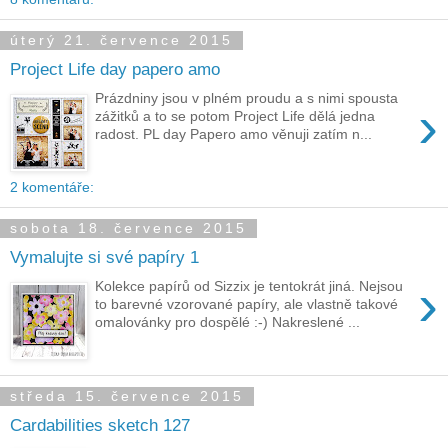
úterý 21. července 2015
Project Life day papero amo
Prázdniny jsou v plném proudu a s nimi spousta
›
zážitků a to se potom Project Life dělá jedna
radost. PL day Papero amo věnuji zatím n...
2 komentáře:
sobota 18. července 2015
Vymalujte si své papíry 1
›
Kolekce papírů od Sizzix je tentokrát jiná. Nejsou
to barevné vzorované papíry, ale vlastně takové
omalovánky pro dospělé :-) Nakreslené ...
středa 15. července 2015
Cardabilities sketch 127