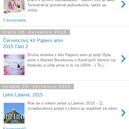
›
Tentokrát je poměrně jednoduchá, takže se
může...
2 komentáře:
úterý 28. července 2015
Červencový kit Papero amo
2015 část 2
›
Druhá stránka z kitu Papero amo je tady! Byla
jsme s Markét Burešovou v Karlových Varech na
festivalu a užily jsme si to na 200% :-) To j...
neděle 26. července 2015
Letní Liberec 2015
Rok se s rokem sešel a Liberec 2015 - 11.
›
scrapbookový pobyt v Liberci je úspěšně za námi.
8 komentářů: