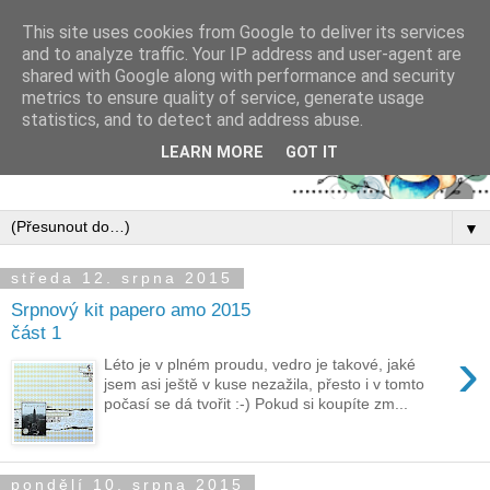
This site uses cookies from Google to deliver its services
and to analyze traffic. Your IP address and user-agent are
shared with Google along with performance and security
metrics to ensure quality of service, generate usage
statistics, and to detect and address abuse.
LEARN MORE
GOT IT
▼
středa 12. srpna 2015
Srpnový kit papero amo 2015
část 1
›
Léto je v plném proudu, vedro je takové, jaké
jsem asi ještě v kuse nezažila, přesto i v tomto
počasí se dá tvořit :-) Pokud si koupíte zm...
pondělí 10. srpna 2015