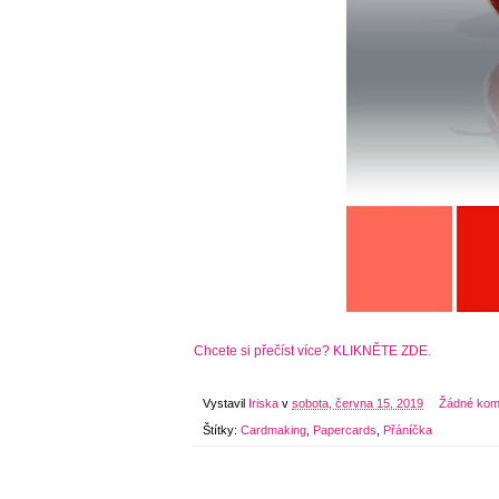
Chcete si přečíst více? KLIKNĚTE ZDE.
Vystavil
Iriska
v
sobota, června 15, 2019
Žádné kom
Štítky:
Cardmaking
,
Papercards
,
Přáníčka