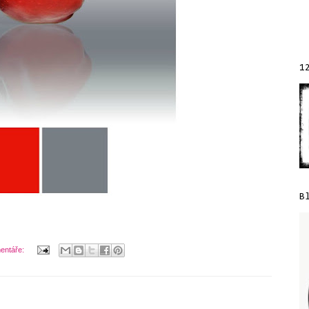
1
B
entáře: