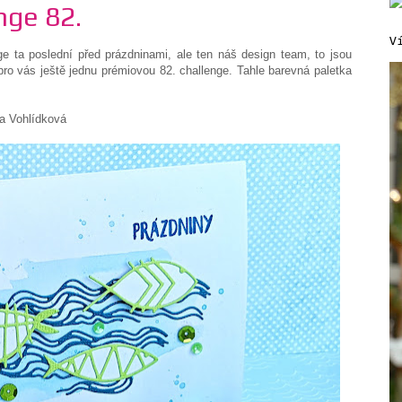
nge 82.
V
ge ta poslední před prázdninami, ale ten náš design team, to jsou
ro vás ještě jednu prémiovou 82. challenge. Tahle barevná paletka
ková