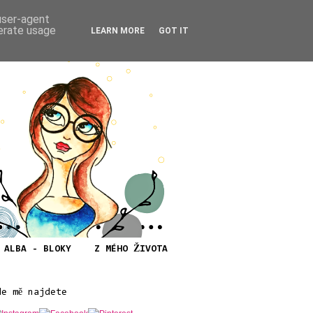
 user-agent
nerate usage
LEARN MORE
GOT IT
ALBA - BLOKY
Z MÉHO ŽIVOTA
de mě najdete