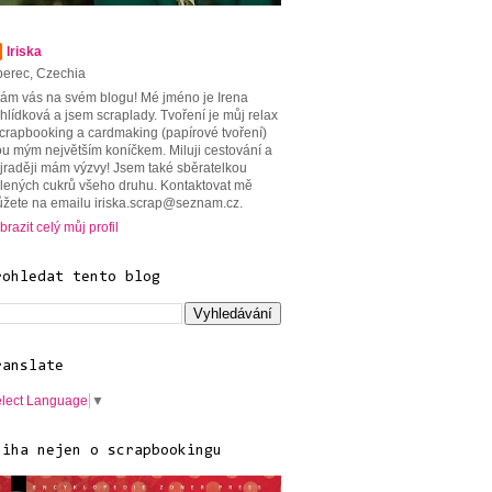
Iriska
berec, Czechia
tám vás na svém blogu! Mé jméno je Irena
hlídková a jsem scraplady. Tvoření je můj relax
scrapbooking a cardmaking (papírové tvoření)
ou mým největším koníčkem. Miluji cestování a
jraději mám výzvy! Jsem také sběratelkou
lených cukrů všeho druhu. Kontaktovat mě
žete na emailu iriska.scrap@seznam.cz.
brazit celý můj profil
rohledat tento blog
ranslate
lect Language
▼
niha nejen o scrapbookingu