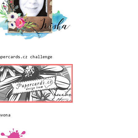
apercards.cz challenge
avona