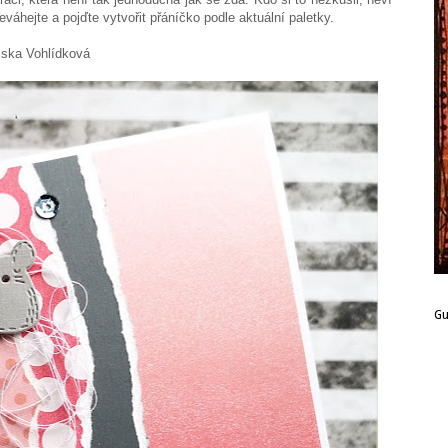
váhejte a pojďte vytvořit přáníčko podle aktuální paletky.
dková
G