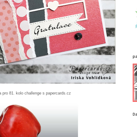
p
challenge s papercards.cz
D