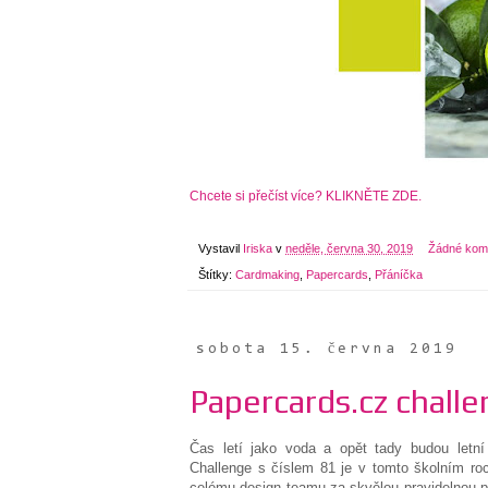
Chcete si přečíst více? KLIKNĚTE ZDE.
Vystavil
Iriska
v
neděle, června 30, 2019
Žádné kom
Štítky:
Cardmaking
,
Papercards
,
Přáníčka
sobota 15. června 2019
Papercards.cz challe
Čas letí jako voda a opět tady budou letn
Challenge s číslem 81 je v tomto školním roc
celému design teamu za skvělou pravidelnou prá