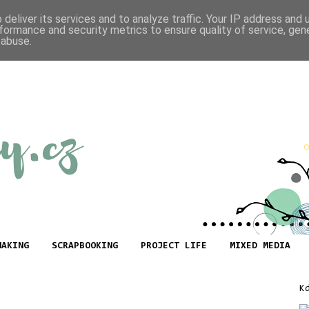
deliver its services and to analyze traffic. Your IP address and
formance and security metrics to ensure quality of service, ge
 abuse.
MAKING
SCRAPBOOKING
PROJECT LIFE
MIXED MEDIA
K