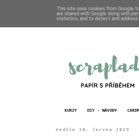
This site uses cookies from Google to 
are shared with Google along with per
statistics, and to detect and address
KURZY
DIY - NÁVODY
CARD
neděle 30. června 2019