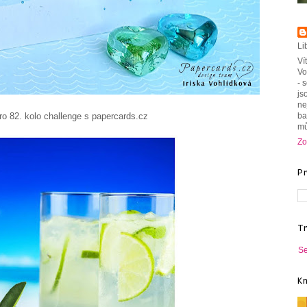
Li
Ví
Vo
- 
js
ne
ba
hallenge s papercards.cz
mů
Zo
P
T
Se
K