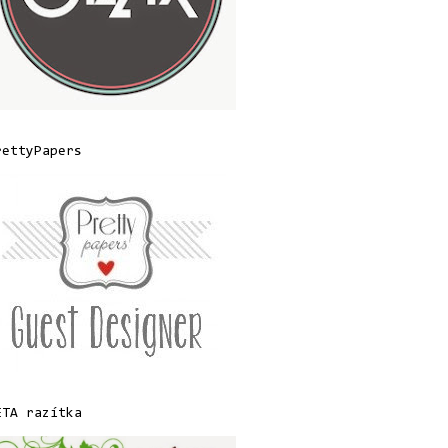
rettyPapers
ETA razítka