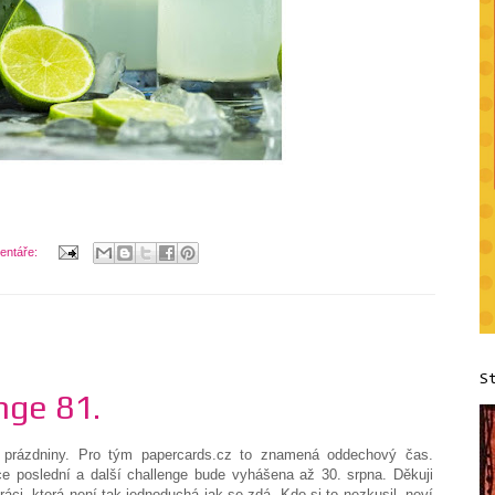
entáře:
S
nge 81.
í prázdniny. Pro tým papercards.cz to znamená oddechový čas.
e poslední a další challenge bude vyhášena až 30. srpna. Děkuji
ci, která není tak jednoduchá jak se zdá. Kdo si to nezkusil, neví