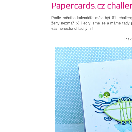
Papercards.cz challe
Podle ročního kalendáře měla být 81. challen
ženy nezmaři :-) Hecly jsme se a máme tady p
vás nenechá chladnými!
Iriska Vohlíd