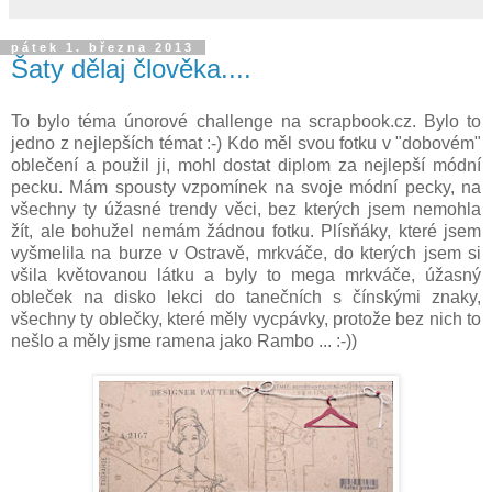
pátek 1. března 2013
Šaty dělaj člověka....
To bylo téma únorové challenge na scrapbook.cz. Bylo to
jedno z nejlepších témat :-) Kdo měl svou fotku v "dobovém"
oblečení a použil ji, mohl dostat diplom za nejlepší módní
pecku. Mám spousty vzpomínek na svoje módní pecky, na
všechny ty úžasné trendy věci, bez kterých jsem nemohla
žít, ale bohužel nemám žádnou fotku. Plísňáky, které jsem
vyšmelila na burze v Ostravě, mrkváče, do kterých jsem si
všila květovanou látku a byly to mega mrkváče, úžasný
obleček na disko lekci do tanečních s čínskými znaky,
všechny ty oblečky, které měly vycpávky, protože bez nich to
nešlo a měly jsme ramena jako Rambo ... :-))