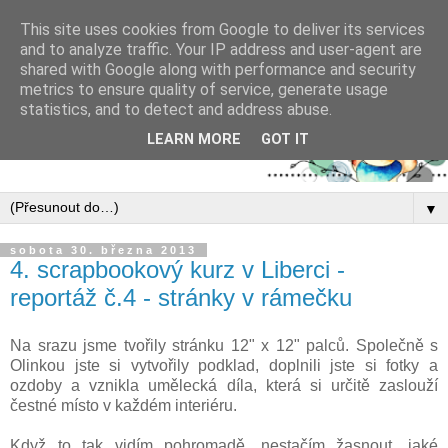
This site uses cookies from Google to deliver its services
and to analyze traffic. Your IP address and user-agent are
shared with Google along with performance and security
metrics to ensure quality of service, generate usage
statistics, and to detect and address abuse.
LEARN MORE
GOT IT
▼
sobota 30. března 2013
4. scrapbookový kurz v Liberci -
reportáž č.4 - stránky v rámečku
Na srazu jsme tvořily stránku 12" x 12" palců. Společně s
Olinkou jste si vytvořily podklad, doplnili jste si fotky a
ozdoby a vznikla umělecká díla, která si určitě zaslouží
čestné místo v každém interiéru.
Když to tak vidím pohromadě, nestačím žasnout, jaké