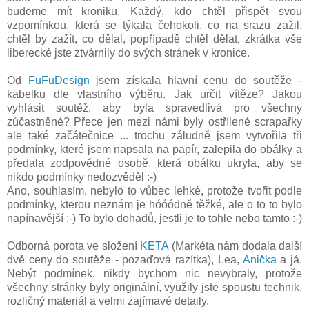
budeme mít kroniku. Každý, kdo chtěl přispět svou
vzpomínkou, která se týkala čehokoli, co na srazu zažil,
chtěl by zažít, co dělal, popřípadě chtěl dělat, zkrátka vše
liberecké jste ztvárnily do svých stránek v kronice.
Od
FuFuDesign
jsem získala hlavní cenu do soutěže -
kabelku dle vlastního výběru. Jak určit vítěze? Jakou
vyhlásit soutěž, aby byla spravedlivá pro všechny
zúčastněné? Přece jen mezi námi byly ostřílené scrapařky
ale také začátečnice ... trochu záludně jsem vytvořila tři
podmínky, které jsem napsala na papír, zalepila do obálky a
předala zodpovědné osobě, která obálku ukryla, aby se
nikdo podmínky nedozvěděl :-)
Ano, souhlasím, nebylo to vůbec lehké, protože tvořit podle
podmínky, kterou neznám je hóóódně těžké, ale o to to bylo
napínavější :-) To bylo dohadů, jestli je to tohle nebo tamto :-)
Odborná porota ve složení
KETA
(Markéta nám dodala další
dvě ceny do soutěže - pozaďová razítka), Lea,
Anička
a já.
Nebýt podmínek, nikdy bychom nic nevybraly, protože
všechny stránky byly originální, využily jste spoustu technik,
rozličný materiál a velmi zajímavé detaily.