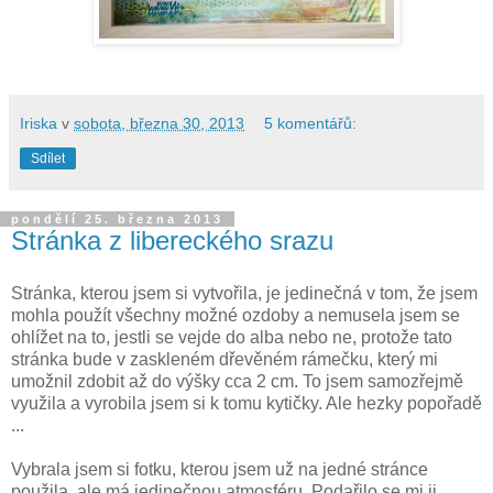
Iriska
v
sobota, března 30, 2013
5 komentářů:
Sdílet
pondělí 25. března 2013
Stránka z libereckého srazu
Stránka, kterou jsem si vytvořila, je jedinečná v tom, že jsem
mohla použít všechny možné ozdoby a nemusela jsem se
ohlížet na to, jestli se vejde do alba nebo ne, protože tato
stránka bude v zaskleném dřevěném rámečku, který mi
umožnil zdobit až do výšky cca 2 cm. To jsem samozřejmě
využila a vyrobila jsem si k tomu kytičky. Ale hezky popořadě
...
Vybrala jsem si fotku, kterou jsem už na jedné stránce
použila, ale má jedinečnou atmosféru. Podařilo se mi ji