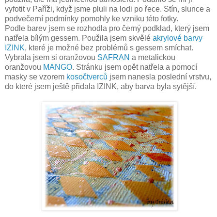
vyfotit v Paříži, když jsme pluli na lodi po řece. Stín, slunce a
podvečerní podmínky pomohly ke vzniku této fotky.
Podle barev jsem se rozhodla pro černý podklad, který jsem
natřela bílým gessem. Použila jsem skvělé
akrylové barvy
IZINK
, které je možné bez problémů s gessem smíchat.
Vybrala jsem si oranžovou
SAFRAN
a metalickou
oranžovou
MANGO
. Stránku jsem opět natřela a pomocí
masky se vzorem
kosočtverců
jsem nanesla poslední vrstvu,
do které jsem ještě přidala IZINK, aby barva byla sytější.