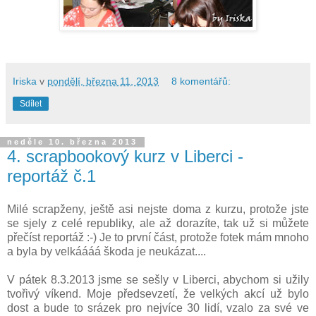
Iriska
v
pondělí, března 11, 2013
8 komentářů:
Sdílet
neděle 10. března 2013
4. scrapbookový kurz v Liberci -
reportáž č.1
Milé scrapženy, ještě asi nejste doma z kurzu, protože jste
se sjely z celé republiky, ale až dorazíte, tak už si můžete
přečíst reportáž :-) Je to první část, protože fotek mám mnoho
a byla by velkáááá škoda je neukázat....
V pátek 8.3.2013 jsme se sešly v Liberci, abychom si užily
tvořivý víkend. Moje předsevzetí, že velkých akcí už bylo
dost a bude to srázek pro nejvíce 30 lidí, vzalo za své ve