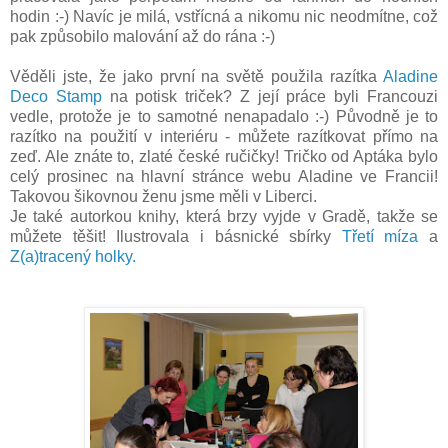
hodin :-) Navíc je milá, vstřícná a nikomu nic neodmítne, což
pak způsobilo malování až do rána :-)
Věděli jste, že jako první na světě použila razítka
Aladine
Deco Stamp
na potisk triček? Z její práce byli Francouzi
vedle, protože je to samotné nenapadalo :-) Původně je to
razítko na použití v interiéru - můžete razítkovat přímo na
zeď. Ale znáte to, zlaté české ručičky! Tričko od Aptáka bylo
celý prosinec na hlavní stránce webu Aladine ve Francii!
Takovou šikovnou ženu jsme měli v Liberci.
Je také autorkou knihy, která brzy vyjde v Gradě, takže se
můžete těšit! Ilustrovala i básnické sbírky
Třetí míza
a
Z(a)tracený holky.