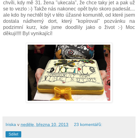
chvíli, kdy mě 31. žena "ukecala", že chce taky jet a pak už
se to vezlo :-) Takže nás nakonec opět bylo skoro padesát....
ale kdo by nechtěl být v této úžasné komunitě, od které jsem
dostala nádherný dort, který "kopíroval" pozvánku na
podzimní kurz, kde jsme doodlily jako o život :-) Moc
děkuji!!!! Byl vynikající!
Iriska
v
neděle, března 10, 2013
23 komentářů:
Sdílet