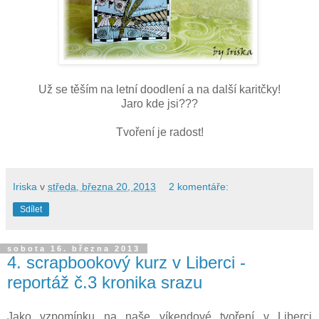
Už se těším na letní doodlení a na další karitčky!
Jaro kde jsi???
Tvoření je radost!
Iriska
v
středa, března 20, 2013
2 komentáře:
Sdílet
sobota 16. března 2013
4. scrapbookový kurz v Liberci -
reportáž č.3 kronika srazu
Jako vzpomínku na naše víkendové tvoření v Liberci