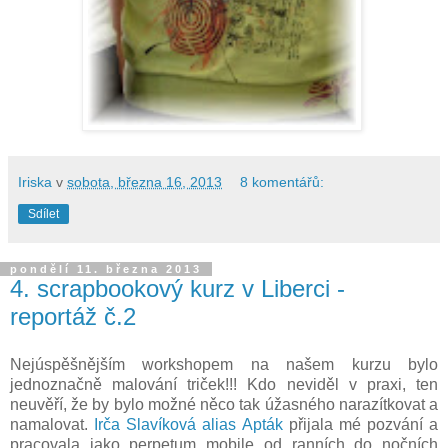
Iriska
v
sobota, března 16, 2013
8 komentářů:
Sdílet
pondělí 11. března 2013
4. scrapbookový kurz v Liberci -
reportáž č.2
Nejúspěšnějším workshopem na našem kurzu bylo
jednoznačně malování triček!!! Kdo neviděl v praxi, ten
neuvěří, že by bylo možné něco tak úžasného narazítkovat a
namalovat.
Irča Slavíková alias Apták
přijala mé pozvání a
pracovala jako perpetum mobile od ranních do nočních