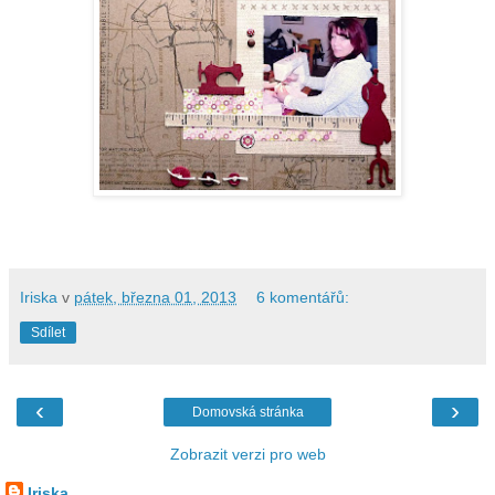
Iriska
v
pátek, března 01, 2013
6 komentářů:
Sdílet
‹
›
Domovská stránka
Zobrazit verzi pro web
Iriska