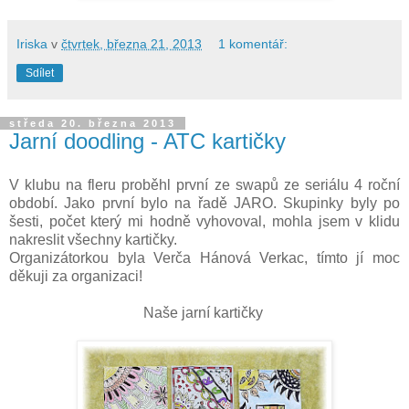
Iriska
v
čtvrtek, března 21, 2013
1 komentář:
Sdílet
středa 20. března 2013
Jarní doodling - ATC kartičky
V klubu na fleru proběhl první ze swapů ze seriálu 4 roční
období. Jako první bylo na řadě JARO. Skupinky byly po
šesti, počet který mi hodně vyhovoval, mohla jsem v klidu
nakreslit všechny kartičky.
Organizátorkou byla Verča Hánová Verkac, tímto jí moc
děkuji za organizaci!
Naše jarní kartičky