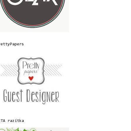
rettyPapers
ETA razítka