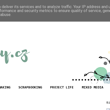
deliver its services and to analyze traffic. Your IP address and
formance and security metrics to ensure quality of service, ge
 abuse.
MAKING
SCRAPBOOKING
PROJECT LIFE
MIXED MEDIA
K