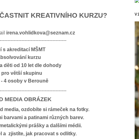
ÚČASTNIT KREATIVNÍHO KURZU?
V
ail
irena.vohlidkova@seznam.cz
-------------------------------------------
í s akreditací MŠMT
 absolvování kurzu
 děti od 10 let dle dohody
 pro větší skupinu
1 - 4 osoby v Berouně
-------------------------------------------
D MEDIA OBRÁZEK
 media, ozdobíte si rámeček na fotky.
mi barvami a patinami různých barev.
 metalickými prášky a dalšími médii.
a zjistíte, jak pracovat s odlitky.