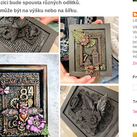
ozici bude spousta různých odlitků.
může být na výšku nebo na šířku.
Li
Ví
Vo
- 
js
ne
ba
mů
Zo
P
T
Se
K