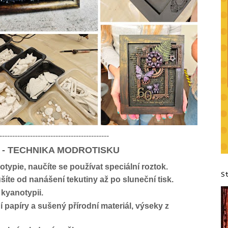
-------------------------------------------
 - TECHNIKA MODROTISKU
typie, naučíte se používat speciální roztok.
S
íte od nanášení tekutiny až po sluneční tisk.
kyanotypii.
í papíry a sušený přírodní materiál, výseky z