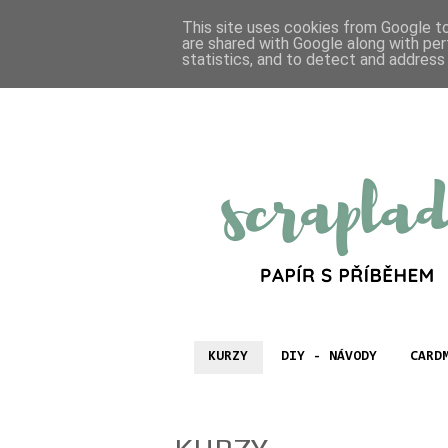
This site uses cookies from Google to 
are shared with Google along with per
statistics, and to detect and address
KURZY
DIY - NÁVODY
CARD