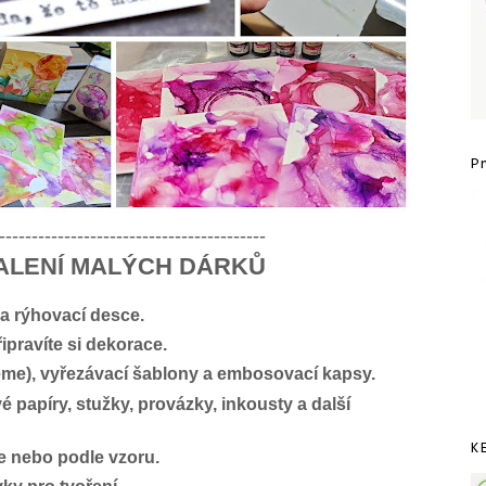
P
-----------------------------------------
ALENÍ MALÝCH DÁRKŮ
na rýhovací desce.
řipravíte si dekorace.
žeme), vyřezávací šablony a embosovací kapsy.
papíry, stužky, provázky, inkousty a další
K
e nebo podle vzoru.