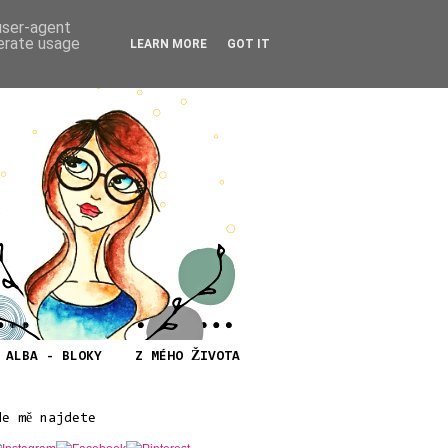
 user-agent
nerate usage
LEARN MORE
GOT IT
ALBA - BLOKY
Z MÉHO ŽIVOTA
de mě najdete