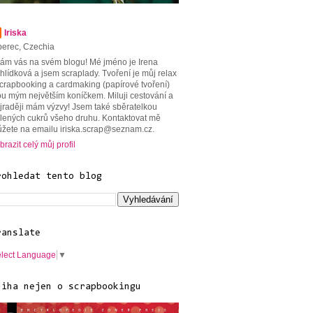
Iriska
berec, Czechia
tám vás na svém blogu! Mé jméno je Irena
hlídková a jsem scraplady. Tvoření je můj relax
scrapbooking a cardmaking (papírové tvoření)
ou mým největším koníčkem. Miluji cestování a
jraději mám výzvy! Jsem také sběratelkou
lených cukrů všeho druhu. Kontaktovat mě
žete na emailu iriska.scrap@seznam.cz.
brazit celý můj profil
rohledat tento blog
ranslate
lect Language
▼
niha nejen o scrapbookingu