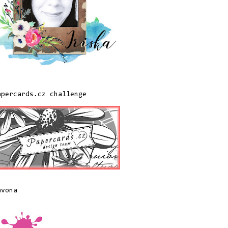
apercards.cz challenge
avona