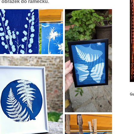
ý obrázek do rámečku.
G