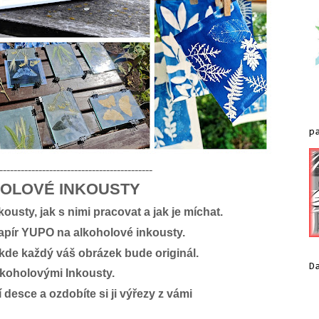
p
-------------------------------------------
OLOVÉ INKOUSTY
usty, jak s nimi pracovat a jak je míchat.
papír YUPO na alkoholové inkousty.
 kde každý váš obrázek bude originál.
D
alkoholovými Inkousty.
 desce a ozdobíte si ji výřezy z vámi