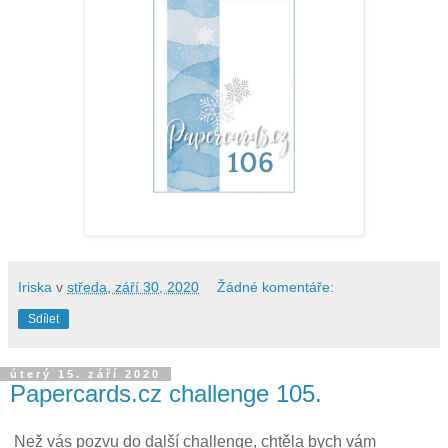
Iriska
v
středa, září 30, 2020
Žádné komentáře:
Sdílet
úterý 15. září 2020
Papercards.cz challenge 105.
Než vás pozvu do další challenge, chtěla bych vám