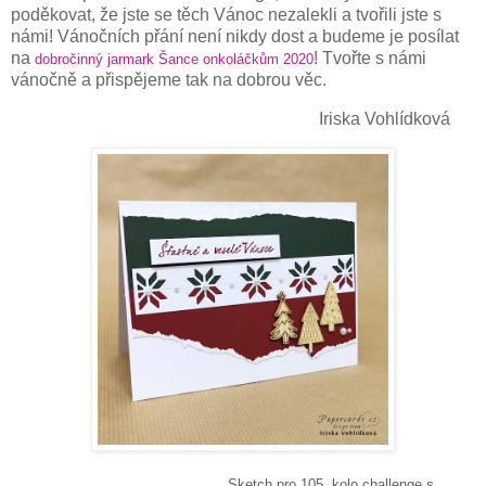
poděkovat, že jste se těch Vánoc nezalekli a tvořili jste s
námi! Vánočních přání není nikdy dost a budeme je posílat
na
! Tvořte s námi
dobročinný jarmark Šance onkoláčkům 2020
vánočně a přispějeme tak na dobrou věc.
Iriska Vohlídková
Sketch pro 105. kolo challenge s