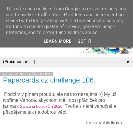
This site uses cookies from Google to deliver its services
and to analyze traffic. Your IP address and user-agent are
shared with Google along with performance and security
metrics to ensure quality of service, generate usage
statistics, and to detect and address abuse.
LEARN MORE
GOT IT
▼
středa 30. září 2020
Papercards.cz challenge 106.
Podzim v plném proudu, ale nás to nezajímá :-) My už
tvoříme Vánoce, abychom měli dost přáníček pro
jarmark
Tvořte s námi vánočně a
Šance onkoláčkům 2020
!
přispějeme tak na dobrou věc!
Iriska Vohlídková