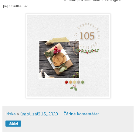
papercards.cz
Iriska
v
úterý, září 15, 2020
Žádné komentáře:
Sdílet