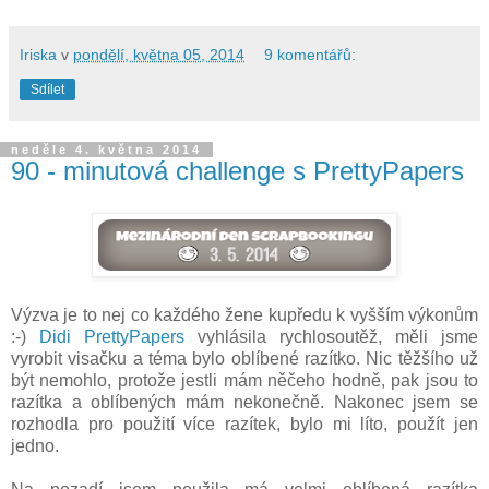
Iriska
v
pondělí, května 05, 2014
9 komentářů:
Sdílet
neděle 4. května 2014
90 - minutová challenge s PrettyPapers
Výzva je to nej co každého žene kupředu k vyšším výkonům
:-)
Didi PrettyPapers
vyhlásila rychlosoutěž, měli jsme
vyrobit visačku a téma bylo oblíbené razítko. Nic těžšího už
být nemohlo, protože jestli mám něčeho hodně, pak jsou to
razítka a oblíbených mám nekonečně. Nakonec jsem se
rozhodla pro použití více razítek, bylo mi líto, použít jen
jedno.