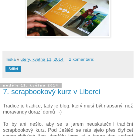
Iriska
v
úterý, května 13, 2014
2 komentáře:
Sdílet
neděle 11. května 2014
7. scrapbookový kurz v Liberci
Tradice je tradice, tady je blog, který musí být napsaný, než
moravandy dorazí domů :-)
To by ani nešlo, aby se s jarem neuskutečnil tradiční
scrapbookový kurz. Pod Ještěd se nás sjelo přes čtyřicet