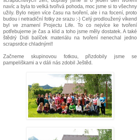
scrapuchtivých žen, dopřály jsme si o jeden den tvoření
navíc a byla to velká tvořivá pohoda, moc jsme si to všechny
užily. Bylo nejen více času na tvoření, ale i na focení, proto
budou i netradiční fotky ze srazu :-) Celý prodloužený víkend
byl ve znamení Projectu Life. To co nejvíce ke tvoření
potřebujeme je čas a klid a toho jsme měly dostatek. A také
štědrý Didi balíček materiálu na tvoření nenechal jedno
scrapsrdce chladným!!
Začneme skupinovou fotkou, přizdobily jsme se
pampeliškami a v dáli nás zdobil Ještěd.