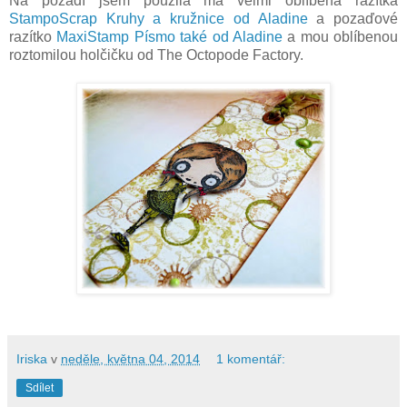
Na pozadí jsem použila má velmi oblíbená razítka
StampoScrap Kruhy a kružnice od Aladine
a pozaďové
razítko
MaxiStamp Písmo také od Aladine
a mou oblíbenou
roztomilou holčičku od The Octopode Factory.
Iriska
v
neděle, května 04, 2014
1 komentář:
Sdílet