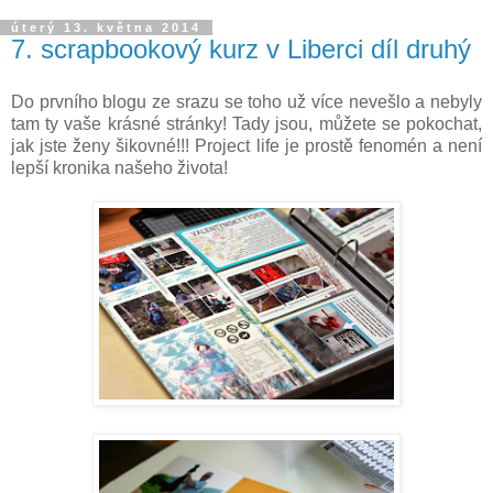
úterý 13. května 2014
7. scrapbookový kurz v Liberci díl druhý
Do prvního blogu ze srazu se toho už více nevešlo a nebyly
tam ty vaše krásné stránky! Tady jsou, můžete se pokochat,
jak jste ženy šikovné!!! Project life je prostě fenomén a není
lepší kronika našeho života!