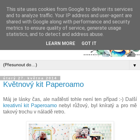
This site uses cookies from Google to deliver its services
and to analyze traffic. Your IP address and user-agent are
shared with Google along with performance and security
metrics to ensure quality of service, generate usage
statistics, and to detect and address abuse.
LEARN MORE
GOT IT
▼
úterý 27. května 2014
Květnový kit Paperoamo
Máj je lásky čas, ale naštěstí tohle není ten případ :-) Další
kreativní kit Paperoamo
nebyl růžový, byl kníratý a pro mě
takový trochu v náladě retro.