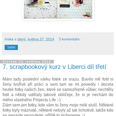
Iriska
v
úterý, května 27, 2014
3 komentáře:
Sdílet
čtvrtek 15. května 2014
7. scrapbookový kurz v Liberci díl třetí
Mám tady poslední várku fotek ze srazu. Bavilo mě fotit si
ženy tvořivé při práci a sem tam se mi povedly i docela
hezké fotky našich žen, které se samozřejmě vůbec nechtěly
fotit a někdy udělaly takové obličeje, že si je nechám do
mého vlastného Projectu Life :-)
Dám sem jen fotky, kde vám to ženy moje milé sluší. Některé
fotky byly máznuté, některé nebyly až tak lichotivé, takže kdo
se nenajde nezoufejte, příště to doženeme :-)