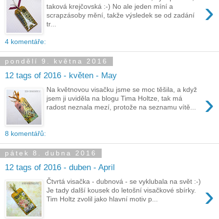
›
taková krejčovská :-) No ale jeden míní a
scrapzásoby mění, takže výsledek se od zadání
tr...
4 komentáře:
pondělí 9. května 2016
12 tags of 2016 - květen - May
Na květnovou visačku jsme se moc těšila, a když
›
jsem ji uviděla na blogu Tima Holtze, tak má
radost neznala mezí, protože na seznamu vítě...
8 komentářů:
pátek 8. dubna 2016
12 tags of 2016 - duben - April
Čtvrtá visačka - dubnová - se vyklubala na svět :-)
›
Je tady další kousek do letošní visačkové sbírky.
Tim Holtz zvolil jako hlavní motiv p...