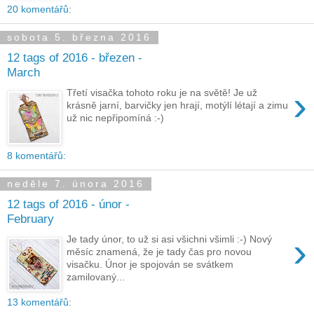
20 komentářů:
sobota 5. března 2016
12 tags of 2016 - březen -
March
›
Třetí visačka tohoto roku je na světě! Je už
krásně jarní, barvičky jen hrají, motýlí létají a zimu
už nic nepřipomíná :-)
8 komentářů:
neděle 7. února 2016
12 tags of 2016 - únor -
February
›
Je tady únor, to už si asi všichni všimli :-) Nový
měsíc znamená, že je tady čas pro novou
visačku. Únor je spojován se svátkem
zamilovaný...
13 komentářů: