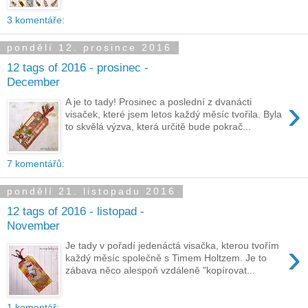
3 komentáře:
pondělí 12. prosince 2016
12 tags of 2016 - prosinec -
December
›
A je to tady! Prosinec a poslední z dvanácti
visaček, které jsem letos každý měsíc tvořila. Byla
to skvělá výzva, která určitě bude pokrač...
7 komentářů:
pondělí 21. listopadu 2016
12 tags of 2016 - listopad -
November
›
Je tady v pořadí jedenáctá visačka, kterou tvořím
každý měsíc společně s Timem Holtzem. Je to
zábava něco alespoň vzdáleně "kopírovat...
1 komentář: