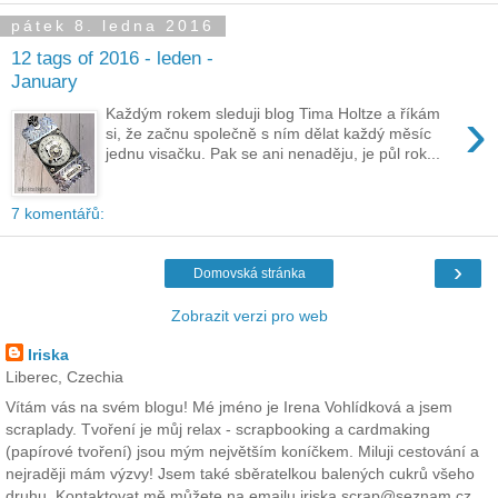
pátek 8. ledna 2016
12 tags of 2016 - leden -
January
›
Každým rokem sleduji blog Tima Holtze a říkám
si, že začnu společně s ním dělat každý měsíc
jednu visačku. Pak se ani nenaděju, je půl rok...
7 komentářů:
›
Domovská stránka
Zobrazit verzi pro web
Iriska
Liberec, Czechia
Vítám vás na svém blogu! Mé jméno je Irena Vohlídková a jsem
scraplady. Tvoření je můj relax - scrapbooking a cardmaking
(papírové tvoření) jsou mým největším koníčkem. Miluji cestování a
nejraději mám výzvy! Jsem také sběratelkou balených cukrů všeho
druhu. Kontaktovat mě můžete na emailu iriska.scrap@seznam.cz.