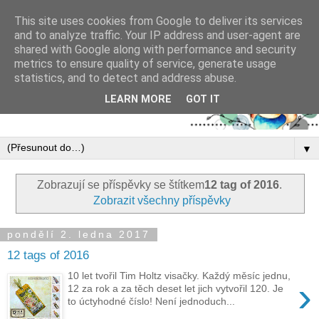
This site uses cookies from Google to deliver its services
and to analyze traffic. Your IP address and user-agent are
shared with Google along with performance and security
metrics to ensure quality of service, generate usage
statistics, and to detect and address abuse.
LEARN MORE
GOT IT
▼
Zobrazují se příspěvky se štítkem
12 tag of 2016
.
Zobrazit všechny příspěvky
pondělí 2. ledna 2017
12 tags of 2016
10 let tvořil Tim Holtz visačky. Každý měsíc jednu,
›
12 za rok a za těch deset let jich vytvořil 120. Je
to úctyhodné číslo! Není jednoduch...