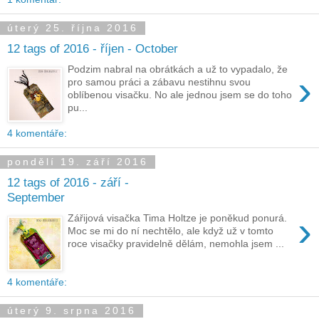
úterý 25. října 2016
12 tags of 2016 - říjen - October
Podzim nabral na obrátkách a už to vypadalo, že
›
pro samou práci a zábavu nestihnu svou
oblíbenou visačku. No ale jednou jsem se do toho
pu...
4 komentáře:
pondělí 19. září 2016
12 tags of 2016 - září -
September
›
Zářijová visačka Tima Holtze je poněkud ponurá.
Moc se mi do ní nechtělo, ale když už v tomto
roce visačky pravidelně dělám, nemohla jsem ...
4 komentáře:
úterý 9. srpna 2016