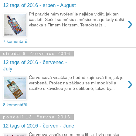
12 tags of 2016 - srpen - August
Při pravidelném tvoření je nejlépe vidět, jak ten
›
čas letí. Sešel se měsíc s měsícem a je tady další
visačka s Timem Holtzem. Tentokrát js...
7 komentářů:
středa 6. července 2016
12 tags of 2016 - červenec -
July
›
Červencová visačka je hodně zajímavá tím, jak je
vyrobená. Prořez na základu se mi moc líbil a
razítko s kávičkou je mé oblíbené, takže by...
8 komentářů:
pondělí 13. června 2016
12 tags of 2016 - červen - June
Červnová visačka se mi moc líbila, byla pánská,