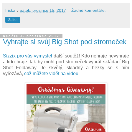
Iriska
v
pátek, prosince 15, 2017
Žádné komentáře:
Sdílet
neděle 3. prosince 2017
Vyhrajte si svůj Big Shot pod stromeček
Sizzix pro vás vymyslel
další soutěž! Kdo nehraje nevyhraje
a kdo hraje, tak by mohl pod stromeček vyhrát skládací Big
Shot Foldaway. Je skvělý, skladný a hezky se s ním
vyřezává,
což můžete vidět na videu.