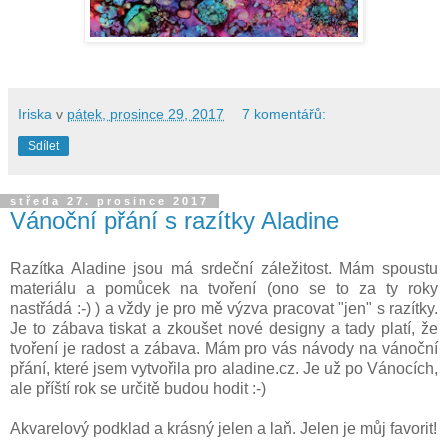
Iriska
v
pátek, prosince 29, 2017
7 komentářů:
Sdílet
středa 27. prosince 2017
Vánoční přání s razítky Aladine
Razítka Aladine jsou má srdeční záležitost. Mám spoustu
materiálu a pomůcek na tvoření (ono se to za ty roky
nastřádá :-) ) a vždy je pro mě výzva pracovat "jen" s razítky.
Je to zábava tiskat a zkoušet nové designy a tady platí, že
tvoření je radost a zábava. Mám pro vás návody na vánoční
přání, které jsem vytvořila pro aladine.cz. Je už po Vánocích,
ale příští rok se určitě budou hodit :-)
Akvarelový podklad a krásný jelen a laň. Jelen je můj favorit!