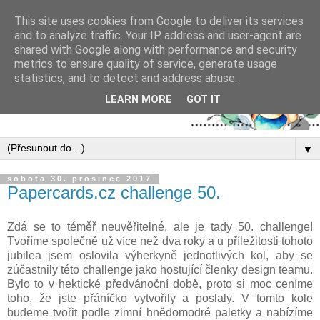
This site uses cookies from Google to deliver its services
and to analyze traffic. Your IP address and user-agent are
shared with Google along with performance and security
metrics to ensure quality of service, generate usage
statistics, and to detect and address abuse.
LEARN MORE
GOT IT
▼
sobota 30. prosince 2017
Papercards.cz challenge 50.
Zdá se to téměř neuvěřitelné, ale je tady 50. challenge!
Tvoříme společně už více než dva roky a u příležitosti tohoto
jubilea jsem oslovila výherkyně jednotlivých kol, aby se
zúčastnily této challenge jako hostující členky design teamu.
Bylo to v hektické předvánoční době, proto si moc ceníme
toho, že jste přáníčko vytvořily a poslaly. V tomto kole
budeme tvořit podle zimní hnědomodré paletky a nabízíme