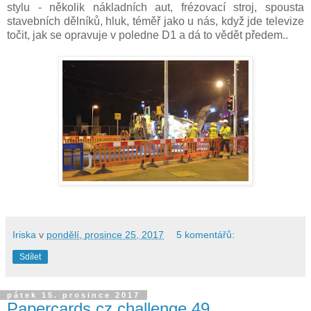
stylu - několik nákladních aut, frézovací stroj, spousta
stavebních dělníků, hluk, téměř jako u nás, když jde televize
točit, jak se opravuje v poledne D1 a dá to vědět předem..
Iriska
v
pondělí, prosince 25, 2017
5 komentářů:
Sdílet
pátek 15. prosince 2017
Papercards.cz challenge 49.