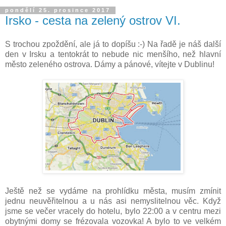
pondělí 25. prosince 2017
Irsko - cesta na zelený ostrov VI.
S trochou zpoždění, ale já to dopíšu :-) Na řadě je náš další
den v Irsku a tentokrát to nebude nic menšího, než hlavní
město zeleného ostrova. Dámy a pánové, vítejte v Dublinu!
Ještě než se vydáme na prohlídku města, musím zmínit
jednu neuvěřitelnou a u nás asi nemyslitelnou věc. Když
jsme se večer vracely do hotelu, bylo 22:00 a v centru mezi
obytnými domy se frézovala vozovka! A bylo to ve velkém