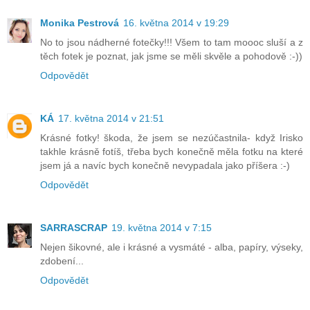
Monika Pestrová
16. května 2014 v 19:29
No to jsou nádherné fotečky!!! Všem to tam moooc sluší a z
těch fotek je poznat, jak jsme se měli skvěle a pohodově :-))
Odpovědět
KÁ
17. května 2014 v 21:51
Krásné fotky! škoda, že jsem se nezúčastnila- když Irisko
takhle krásně fotíš, třeba bych konečně měla fotku na které
jsem já a navíc bych konečně nevypadala jako příšera :-)
Odpovědět
SARRASCRAP
19. května 2014 v 7:15
Nejen šikovné, ale i krásné a vysmáté - alba, papíry, výseky,
zdobení...
Odpovědět