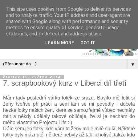
This site uses cookies from Google to deliver its services
and to analyze traffic. Your IP address and user-agent are
shared with Google along with performance and security
metrics to ensure quality of service, generate usage
statistics, and to detect and address abuse.
LEARN MORE
GOT IT
▼
čtvrtek 15. května 2014
7. scrapbookový kurz v Liberci díl třetí
Mám tady poslední várku fotek ze srazu. Bavilo mě fotit si
ženy tvořivé při práci a sem tam se mi povedly i docela
hezké fotky našich žen, které se samozřejmě vůbec nechtěly
fotit a někdy udělaly takové obličeje, že si je nechám do
mého vlastného Projectu Life :-)
Dám sem jen fotky, kde vám to ženy moje milé sluší. Některé
fotky byly máznuté, některé nebyly až tak lichotivé, takže kdo