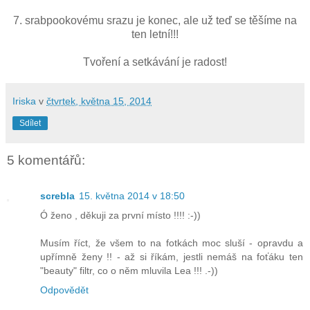
7. srabpookovému srazu je konec, ale už teď se těšíme na
ten letní!!!
Tvoření a setkávání je radost!
Iriska
v
čtvrtek, května 15, 2014
Sdílet
5 komentářů:
screbla
15. května 2014 v 18:50
Ó ženo , děkuji za první místo !!!! :-))
Musím říct, že všem to na fotkách moc sluší - opravdu a
upřímně ženy !! - až si říkám, jestli nemáš na foťáku ten
"beauty" filtr, co o něm mluvila Lea !!! .-))
Odpovědět