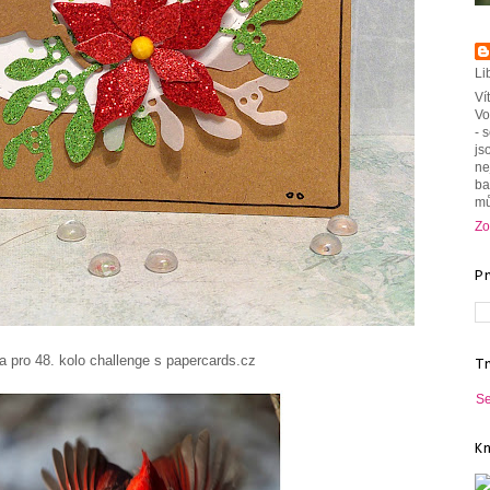
Li
Ví
Vo
- 
js
ne
ba
mů
Zo
P
llenge s papercards.cz
T
Se
K