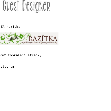
ETA razítka
očet zobrazení stránky
nstagram