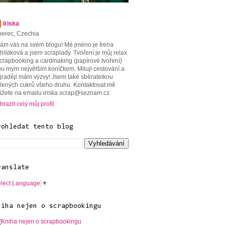
Iriska
berec, Czechia
tám vás na svém blogu! Mé jméno je Irena
hlídková a jsem scraplady. Tvoření je můj relax
scrapbooking a cardmaking (papírové tvoření)
ou mým největším koníčkem. Miluji cestování a
jraději mám výzvy! Jsem také sběratelkou
lených cukrů všeho druhu. Kontaktovat mě
žete na emailu iriska.scrap@seznam.cz.
brazit celý můj profil
rohledat tento blog
ranslate
lect Language
▼
niha nejen o scrapbookingu