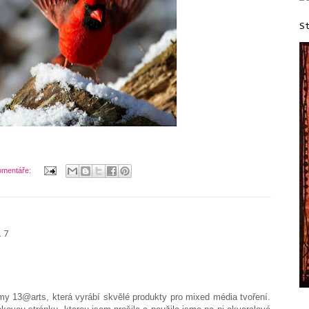
S
omentáře:
17
rmy 13@arts, která vyrábí skvělé produkty pro mixed média tvoření.