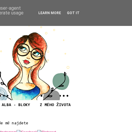
 user-agent
nerate usage
LEARN MORE
GOT IT
ALBA - BLOKY
Z MÉHO ŽIVOTA
de mě najdete