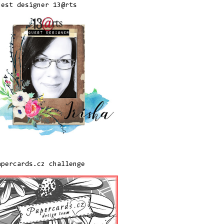
uest designer 13@rts
apercards.cz challenge