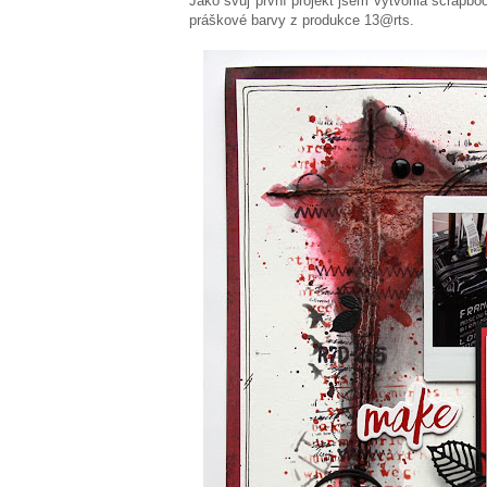
Jako svůj první projekt jsem vytvořila scrapbo
práškové barvy z produkce 13@rts.