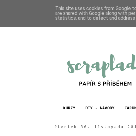
This site uses cookies from Google to 
are shared with Google along with per
statistics, and to detect and address
KURZY
DIY - NÁVODY
CARD
čtvrtek 30. listopadu 20