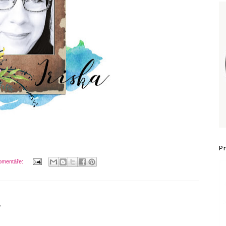
P
omentáře:
7