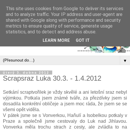
This site uses cookies from Google to deliver its services
and to analyze traffic. Your IP address and user-agent are
shared with Google along with performance and security
metrics to ensure quality of service, generate usage
statistics, and to detect and address abuse.
LEARN MORE
GOT IT
▼
úterý 3. dubna 2012
Scrapsraz Luka 30.3. - 1.4.2012
Setkání scraptvořilek je vždy skvělé a ani letošní sraz nebyl
výjimkou. Potkala jsem známé tváře, za přezdívky jsem si
dosadila konkrétní obličeje a jsem moc ráda, že jsem se se
všemi opět viděla.
V pátek jsme se s Vonverkou, Haňulí a Isobelkou potkaly v
Praze a společně jsme cestovaly do Luk nad Jihlavou.
Vonverka měla trochu strach z cesty, ale zvládla to na