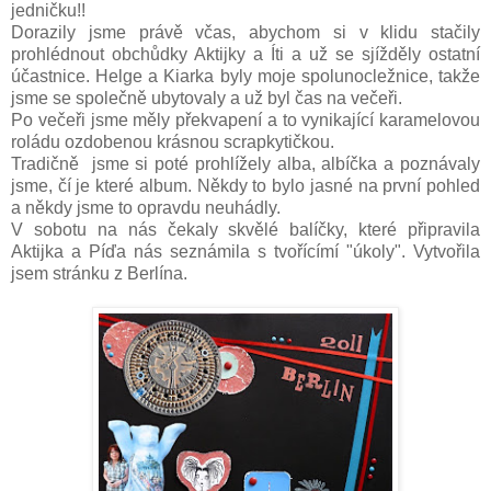
jedničku!!
Dorazily jsme právě včas, abychom si v klidu stačily
prohlédnout obchůdky Aktijky a Íti a už se sjížděly ostatní
účastnice. Helge a Kiarka byly moje spolunocležnice, takže
jsme se společně ubytovaly a už byl čas na večeři.
Po večeři jsme měly překvapení a to vynikající karamelovou
roládu ozdobenou krásnou scrapkytičkou.
Tradičně jsme si poté prohlížely alba, albíčka a poznávaly
jsme, čí je které album. Někdy to bylo jasné na první pohled
a někdy jsme to opravdu neuhádly.
V sobotu na nás čekaly skvělé balíčky, které připravila
Aktijka a Píďa nás seznámila s tvořícímí "úkoly". Vytvořila
jsem stránku z Berlína.