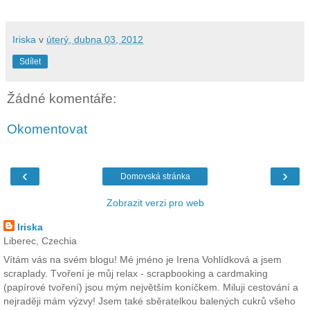
Iriska
v
úterý, dubna 03, 2012
Sdílet
Žádné komentáře:
Okomentovat
‹
›
Domovská stránka
Zobrazit verzi pro web
Iriska
Liberec, Czechia
Vítám vás na svém blogu! Mé jméno je Irena Vohlídková a jsem
scraplady. Tvoření je můj relax - scrapbooking a cardmaking
(papírové tvoření) jsou mým největším koníčkem. Miluji cestování a
nejraději mám výzvy! Jsem také sběratelkou balených cukrů všeho