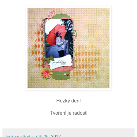
Hezký den!
Tvoření je radost!
Iriska
v
středa, září 26, 2012