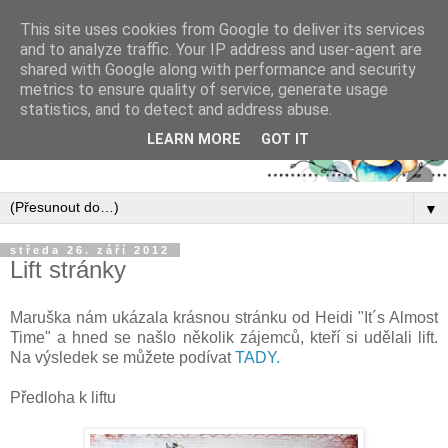
This site uses cookies from Google to deliver its services
and to analyze traffic. Your IP address and user-agent are
shared with Google along with performance and security
metrics to ensure quality of service, generate usage
statistics, and to detect and address abuse.
LEARN MORE
GOT IT
▼
středa 26. září 2012
Lift stránky
Maruška nám ukázala krásnou stránku od Heidi "It´s Almost
Time" a hned se našlo několik zájemců, kteří si udělali lift.
Na výsledek se můžete podívat
TADY.
Předloha k liftu