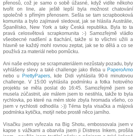
přenosů, což je samo o sobě úžasné, když vidíte někoho
tvořit on line, ale ještě lepší byla možnost chatování
společně s přímým přenosem. Sešla se tam scrapbooková
komunita a bylo zajímavé sledovat, jak se hlásila Austrálie,
Španělsko, New York a taky Česká republika. Byla to ta
pravá celosvětová scrapkomunita :-) Samozřejmě vládlo
všeobecné nadšení a tlachání, takže si to všichni užili a
hlavně se každý mohl rovnou zeptat, jak se to dělá a co se
používá za materiál nebo pomůcku.
Ani naše eshopy se scrapmateriálem nezůstaly pozadu, byly
vyhlášeny slevy a také challenge jako třeba u
PaperoAmo
nebo u
PrettyPapers
, kde Didi vyhlásila 90-ti minutovou
challenge. V 15:00 vyhlásila podmínku a fotka hotového
projektu se měla poslat do 16:45. Samozřejmě jsem se
musela zúčastnit, ale málem jsem to nestihla, takže to byla
rychlovka, po které na mém stole zbyla hromada všeho, co
jsem v rychlosti odhodila :-)) Téma byla visačka a májová
podmínka kytička, motýl nebo prostě něco jarního.
Visačku jsem vyřezala na Big Shotu, embossovala jsem v
kapse s vážkami a obarvila jsem ji Distress Inkem, prošila