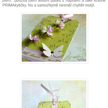
jsem, použila jsem textilní pásku s nápisem a také krásné
PRIMAkytičky. No a samozřejmě nesměl chybět motýl.