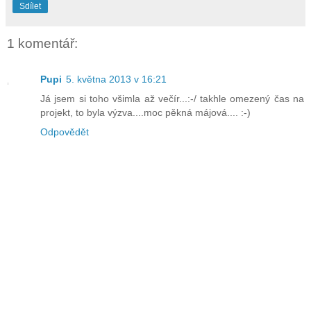
Sdílet
1 komentář:
Pupi
5. května 2013 v 16:21
Já jsem si toho všimla až večír...:-/ takhle omezený čas na
projekt, to byla výzva....moc pěkná májová.... :-)
Odpovědět