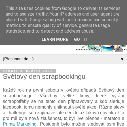
This site uses cookies from Google to deliver its services
and to analyze traffic. Your IP address and user-agent are
shared with Google along with performance and security
metrics to ensure quality of service, generate usage
statistics, and to detect and address abuse.
LEARN MORE
GOT IT
▼
sobota 4. května 2013
Světový den scrapbookingu
Každý rok na první sobotu v květnu připadá Světový den
scrapbookingu. Všechny velké firmy, které vyrábí
scrappotřeby se na tento den připravovaly a kdo sleduje
facebook, tomu nemohly uniknout skvělé akce. Různé slevy
a challenge jsou zajímavé, ale není to až taková novinka. Co
pro mě byla nová zkušenost, to byl live přenos - maraton s
Prima Marketing.
Postupně bylo možné sledovat osm live