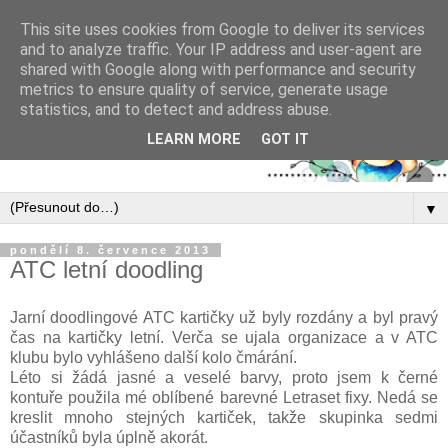
This site uses cookies from Google to deliver its services
and to analyze traffic. Your IP address and user-agent are
shared with Google along with performance and security
metrics to ensure quality of service, generate usage
statistics, and to detect and address abuse.
LEARN MORE
GOT IT
▼
pondělí 8. července 2013
ATC letní doodling
Jarní doodlingové ATC kartičky už byly rozdány a byl pravý
čas na kartičky letní. Verča se ujala organizace a v ATC
klubu bylo vyhlášeno další kolo čmárání.
Léto si žádá jasné a veselé barvy, proto jsem k černé
kontuře použila mé oblíbené barevné Letraset fixy. Nedá se
kreslit mnoho stejných kartiček, takže skupinka sedmi
účastníků byla úplně akorát.