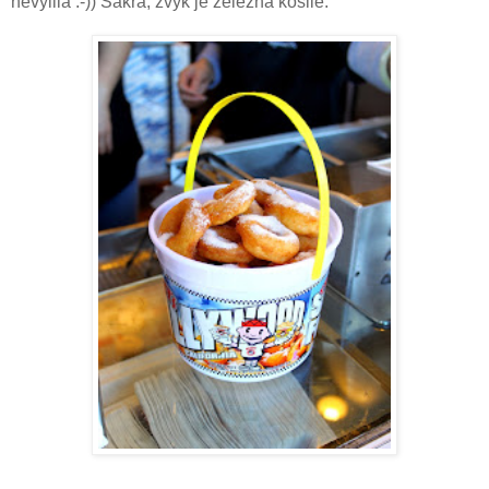
nevylila :-)) Sakra, zvyk je železná košile.