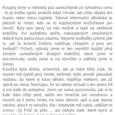
Koupily jsme si městský pas samozřejmě za výhodnou cenu
- to je trošku sport, protože když chcete, tak vždy nějaký ten
kupón nebo slevu najdete. Takové informační středisko je
přesně to místo, kde se to kupónovými knížečkami jen
hemží. Byly tam slevy na vše možné a také na oblíbené
koblížky. Ke každému počtu nakoupených smažených
dobrot byla jedna káva zdarma. Nejsme troškařky (všimli jste
si, jak ta krásná čeština nadržuje chlapům a jsou jen
troškaři? Pche!), vybraly jsme si ten největší kýýýbl plný
čerstvě usmažených díratých koblížků, které jsme si
pocukrovaly, sedly jsme si na sluníčko a udělaly jsme si
siestu.
Kávička byla dobrá, emerická, ale já mám blbý zvyk, že
musím mít úplně plný hrnek, kelímek, kýbl, prostě jakoukoli
nádobu, do které si kávu dělám, doplňuji mlékem, ale až
úplně po okraj. Nechápu, že se někdo ochudí o ten jeden hlt
a má kafe do poloplna. Jsem se sama pozorovala, jak si to
kafe dám vždy plné, takže ten hrneček ani neodnesu a
musím se k tomu hrnku na stole sklonit, upít a pak teprve
odnést, abych to nevylila. Ale i kdybyste mě zabili, udělám to
znovu :-))) Proč to píšu ... asi nebylo kafe, které bych si