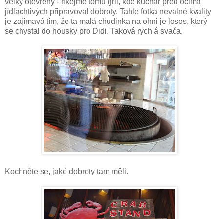
velký otevřený - říkejme tomu gril, kde kuchař před očima
jídlachtivých připravoval dobroty. Tahle fotka nevalné kvality
je zajímavá tím, že ta malá chudinka na ohni je losos, který
se chystal do housky pro Didi. Taková rychlá svača.
Kochněte se, jaké dobroty tam měli.