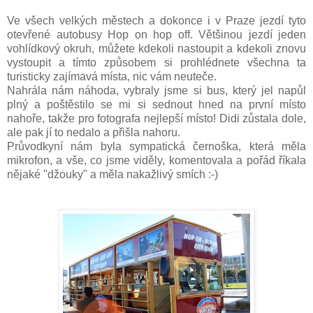
Ve všech velkých městech a dokonce i v Praze jezdí tyto
otevřené autobusy Hop on hop off. Většinou jezdí jeden
vohlídkový okruh, můžete kdekoli nastoupit a kdekoli znovu
vystoupit a tímto způsobem si prohlédnete všechna ta
turisticky zajímavá místa, nic vám neuteče.
Nahrála nám náhoda, vybraly jsme si bus, který jel napůl
plný a poštěstilo se mi si sednout hned na první místo
nahoře, takže pro fotografa nejlepší místo! Didi zůstala dole,
ale pak jí to nedalo a přišla nahoru.
Průvodkyní nám byla sympatická černoška, která měla
mikrofon, a vše, co jsme viděly, komentovala a pořád říkala
nějaké "džouky" a měla nakažlivý smích :-)