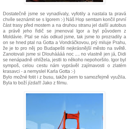
Dostatečně jsme se vynadívaly, vyfotily a nastala ta pravá
chvíle seznámit se s Igorem :-) Náš Hop semtam končil první
část trasy před mostem a na druhou stranu jel další autobus
a právě jeho řidič se jmenoval Igor a byl původem z
Moldávie. Ptal se nás odkud jsme, tak jsme to prozradily a
on se hned ptal na Gotta a Vondráčkovou, prý miluje Prahu,
že je to pro něj po Budapešti nejkrásnější město na světě.
Zanotovali jsme si Dlouháááá noc .... no vlastně jen já, Didi
se nenápadně ohlížela, jestli to někoho nepohoršilo. Igor byl
sympoš, celou cestu nám vyprávěl zajímavosti o zlatém
krasavci - a nemyslel Karla Gotta :-)
Bylo možné fotit i z busu, takže jsem to samozřejmě využila.
Byla to boží jízda!!! Jako z filmu.