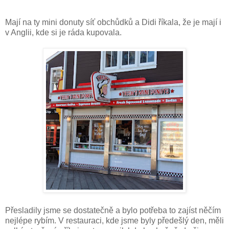
Mají na ty mini donuty síť obchůdků a Didi říkala, že je mají i
v Anglii, kde si je ráda kupovala.
Přesladily jsme se dostatečně a bylo potřeba to zajíst něčím
nejlépe rybím. V restauraci, kde jsme byly předešlý den, měli