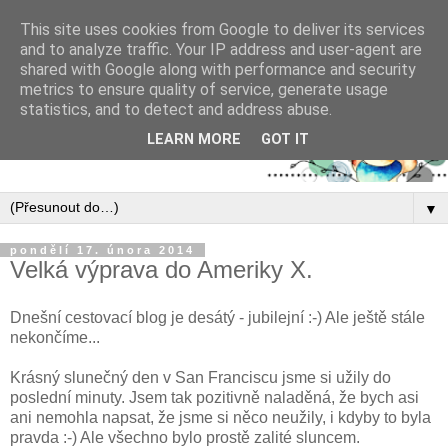
This site uses cookies from Google to deliver its services
and to analyze traffic. Your IP address and user-agent are
shared with Google along with performance and security
metrics to ensure quality of service, generate usage
statistics, and to detect and address abuse.
LEARN MORE
GOT IT
▼
pondělí 17. února 2014
Velká výprava do Ameriky X.
Dnešní cestovací blog je desátý - jubilejní :-) Ale ještě stále
nekončíme...
Krásný slunečný den v San Franciscu jsme si užily do
poslední minuty. Jsem tak pozitivně naladěná, že bych asi
ani nemohla napsat, že jsme si něco neužily, i kdyby to byla
pravda :-) Ale všechno bylo prostě zalité sluncem.