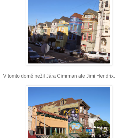
V tomto domě nežil Jára Cimrman ale Jimi Hendrix.