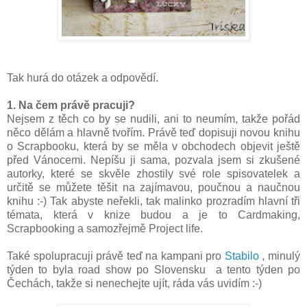
Tak hurá do otázek a odpovědí.
1. Na čem právě pracuji?
Nejsem z těch co by se nudili, ani to neumím, takže pořád
něco dělám a hlavně tvořím. Právě teď dopisuji novou knihu
o Scrapbooku, která by se měla v obchodech objevit ještě
před Vánocemi. Nepíšu ji sama, pozvala jsem si zkušené
autorky, které se skvěle zhostily své role spisovatelek a
určitě se můžete těšit na zajímavou, poučnou a naučnou
knihu :-) Tak abyste neřekli, tak malinko prozradím hlavní tři
témata, která v knize budou a je to Cardmaking,
Scrapbooking a samozřejmě Project life.
Také spolupracuji právě teď na kampani pro
Stabilo
, minulý
týden to byla road show po Slovensku a tento týden po
Čechách, takže si nenechejte ujít, ráda vás uvidím :-)