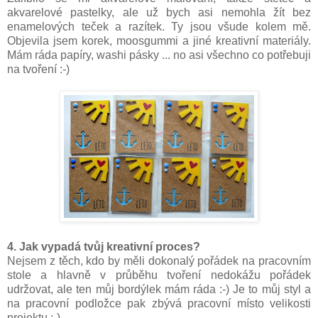
akvarelové pastelky, ale už bych asi nemohla žít bez
enamelových teček a razítek. Ty jsou všude kolem mě.
Objevila jsem korek, moosgummi a jiné kreativní materiály.
Mám ráda papíry, washi pásky ... no asi všechno co potřebuji
na tvoření :-)
4. Jak vypadá tvůj kreativní proces?
Nejsem z těch, kdo by měli dokonalý pořádek na pracovním
stole a hlavně v průběhu tvoření nedokážu pořádek
udržovat, ale ten můj bordýlek mám ráda :-) Je to můj styl a
na pracovní podložce pak zbývá pracovní místo velikosti
projektu :-)