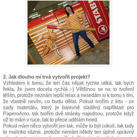
2. Jak dlouho mi trvá vytvořit projekt?
Vzhledem k tomu, že ten čas nějak rychle utíká, tak bych
řekla, že jsem docela rychlá :-) Většinou se na to tvoření
těším, protože neznám lepší relax a nesedám si k tomu s tím,
že vlastně nevím, co budu dělat. Pokud tvořím z kitu - ze
sady materiálu, který je barevně sladěný například pro
PaperoAmo, tak tvořím dvě stránky najednou, protože když
už to mám v ruce, tak to přece udělám hned.
Pokud mám něco vytvořit jen tak, může to být cokoli, tak tady
to malinko vázne, protože nemám někdy ten úplně správný