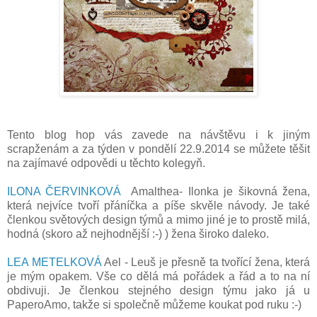
Tento blog hop vás zavede na návštěvu i k jiným
scrapženám a za týden v pondělí 22.9.2014 se můžete těšit
na zajímavé odpovědi u těchto kolegyň.
ILONA ČERVINKOVÁ
Amalthea- Ilonka je šikovná žena,
která nejvíce tvoří přáníčka a píše skvěle návody. Je také
členkou světových design týmů a mimo jiné je to prostě milá,
hodná (skoro až nejhodnější :-) ) žena široko daleko.
LEA METELKOVÁ
Ael - Leuš je přesně ta tvořící žena, která
je mým opakem. Vše co dělá má pořádek a řád a to na ní
obdivuji. Je členkou stejného design týmu jako já u
PaperoAmo, takže si společně můžeme koukat pod ruku :-)