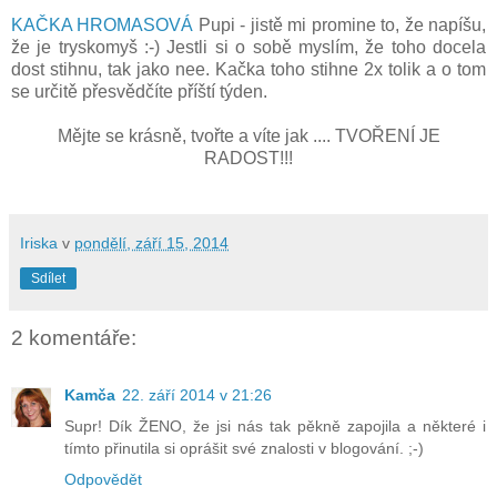
KAČKA HROMASOVÁ
Pupi - jistě mi promine to, že napíšu,
že je tryskomyš :-) Jestli si o sobě myslím, že toho docela
dost stihnu, tak jako nee. Kačka toho stihne 2x tolik a o tom
se určitě přesvědčíte příští týden.
Mějte se krásně, tvořte a víte jak .... TVOŘENÍ JE
RADOST!!!
Iriska
v
pondělí, září 15, 2014
Sdílet
2 komentáře:
Kamča
22. září 2014 v 21:26
Supr! Dík ŽENO, že jsi nás tak pěkně zapojila a některé i
tímto přinutila si oprášit své znalosti v blogování. ;-)
Odpovědět