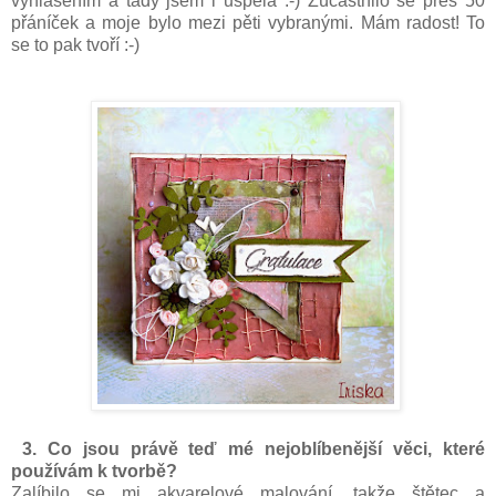
vyhlášením a tady jsem i uspěla :-) Zúčastnilo se přes 50
přáníček a moje bylo mezi pěti vybranými. Mám radost! To
se to pak tvoří :-)
3. Co jsou právě teď mé nejoblíbenější věci, které
používám k tvorbě?
Zalíbilo se mi akvarelové malování, takže štětec a