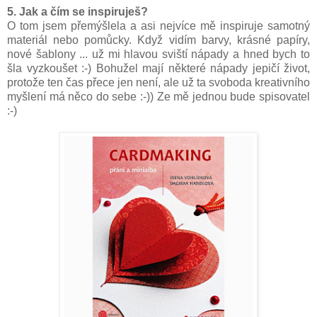
5. Jak a čím se inspiruješ?
O tom jsem přemýšlela a asi nejvíce mě inspiruje samotný
materiál nebo pomůcky. Když vidím barvy, krásné papíry,
nové šablony ... už mi hlavou sviští nápady a hned bych to
šla vyzkoušet :-) Bohužel mají některé nápady jepičí život,
protože ten čas přece jen není, ale už ta svoboda kreativního
myšlení má něco do sebe :-)) Ze mě jednou bude spisovatel
:-)