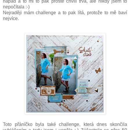
nápad a to mi to pak prostě chvíli trvá, ale nikdy jsem to
nepočítala :-)
Nejraději mám challenge a to pak lítá, protože to mě baví
nejvíce.
Toto přáníčko byla také challenge, která dnes skončila