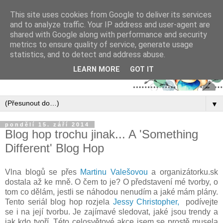
This site uses cookies from Google to deliver its services
and to analyze traffic. Your IP address and user-agent are
shared with Google along with performance and security
metrics to ensure quality of service, generate usage
statistics, and to detect and address abuse.
LEARN MORE
GOT IT
▼
pondělí 15. září 2014
Blog hop trochu jinak... A 'Something
Different' Blog Hop
Vlna blogů se přes
Martinu Valešovou
a organizátorku.sk
dostala až ke mně. O čem to je? O představení mé tvorby, o
tom co dělám, jestli se náhodou nenudím a jaké mám plány.
Tento seriál blog hop rozjela
Jessy Christopher,
podívejte
se i na její tvorbu. Je zajímavé sledovat, jaké jsou trendy a
jak kdo tvoří. Této celosvětové akce jsem se prostě musela