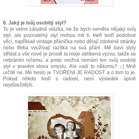
6. Jaký je tvůj osobitý styl?
To je velmi záludná otázka, ne že bych neměla nějaký svůj
styl, ale poznatelný styl mohou mít ti, kteří tvoří podobné
věci, například vintage přáníčka nebo dělají zdobené stránky
nebo třeba využívají razítka na svá přání. Mě baví styly
střídat a vše nové je prostě ta moje oblíbená výzva, takže se
nebráním ničemu, a proto možná nemám ten svůj osobitý
styl v pravém slova smyslu. Ale vadí to někomu? :-) Mně
určitě ne. Mé heslo je TVOŘENÍ JE RADOST a o tom to je.
Pokud někdo tvoří s radostí, není výsledek úplně
nejdůležitější.