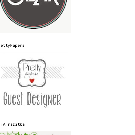
rettyPapers
ETA razítka