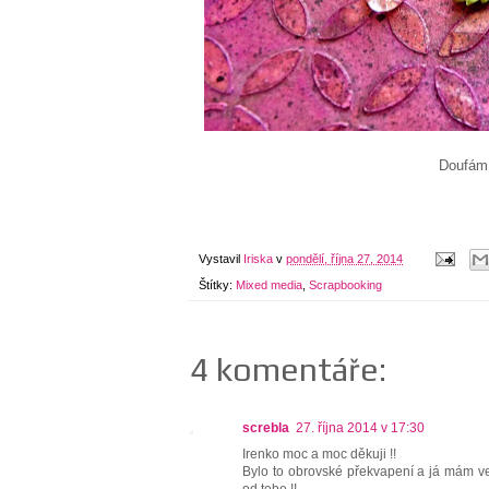
Doufám,
Vystavil
Iriska
v
pondělí, října 27, 2014
Štítky:
Mixed media
,
Scrapbooking
4 komentáře:
screbla
27. října 2014 v 17:30
Irenko moc a moc děkuji !!
Bylo to obrovské překvapení a já mám v
od tebe !!