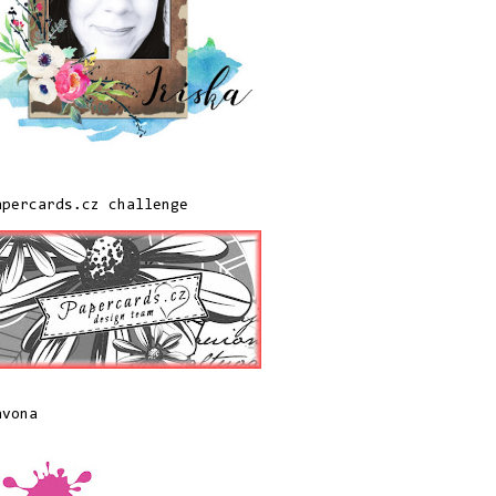
apercards.cz challenge
avona