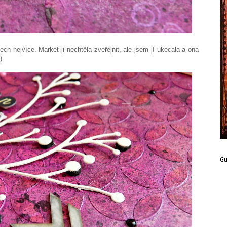
ech nejvíce. Markét ji nechtěla zveřejnit, ale jsem jí ukecala a ona
-)
G