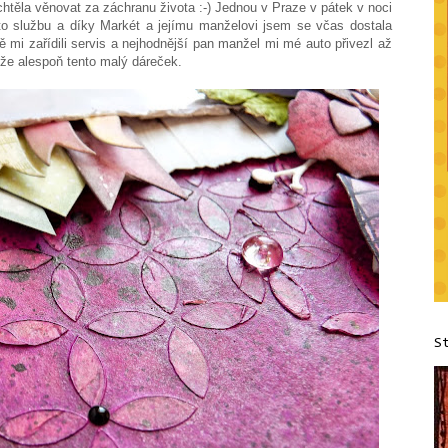
 chtěla věnovat za záchranu života :-) Jednou v Praze v pátek v noci
o službu a díky Markét a jejímu manželovi jsem se včas dostala
ě mi zařídili servis a nejhodnější pan manžel mi mé auto přivezl až
kže alespoň tento malý dáreček.
S