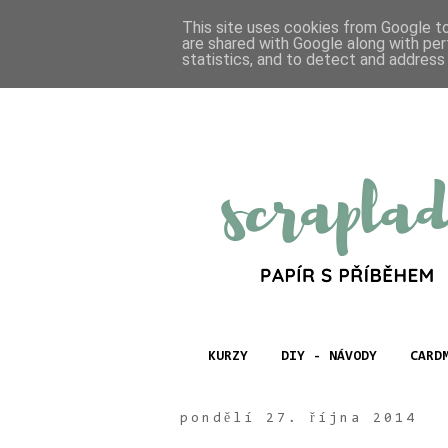
This site uses cookies from Google to 
are shared with Google along with per
statistics, and to detect and address
KURZY
DIY - NÁVODY
CARD
pondělí 27. října 2014