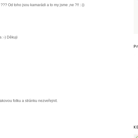
??? Od toho jsou kamarádi a to my jsme ,ne ?!! :-))
 :-) Děkuji
P
 takovou fotku a stránku nezveřejnit.
K