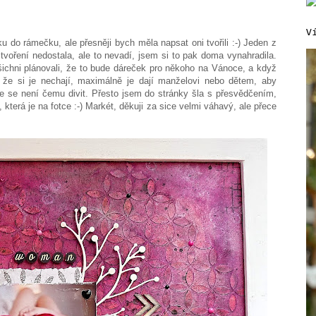
V
nku do rámečku, ale přesněji bych měla napsat oni tvořili :-) Jeden z
tvoření nedostala, ale to nevadí, jsem si to pak doma vynahradila.
šichni plánovali, že to bude dáreček pro někoho na Vánoce, a když
, že si je nechají, maximálně je dají manželovi nebo dětem, aby
že se není čemu divit. Přesto jsem do stránky šla s přesvědčením,
 která je na fotce :-) Markét, děkuji za sice velmi váhavý, ale přece