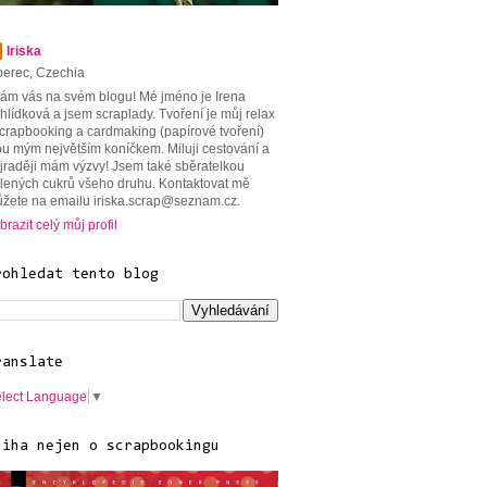
Iriska
berec, Czechia
tám vás na svém blogu! Mé jméno je Irena
hlídková a jsem scraplady. Tvoření je můj relax
scrapbooking a cardmaking (papírové tvoření)
ou mým největším koníčkem. Miluji cestování a
jraději mám výzvy! Jsem také sběratelkou
lených cukrů všeho druhu. Kontaktovat mě
žete na emailu iriska.scrap@seznam.cz.
brazit celý můj profil
rohledat tento blog
ranslate
lect Language
▼
niha nejen o scrapbookingu