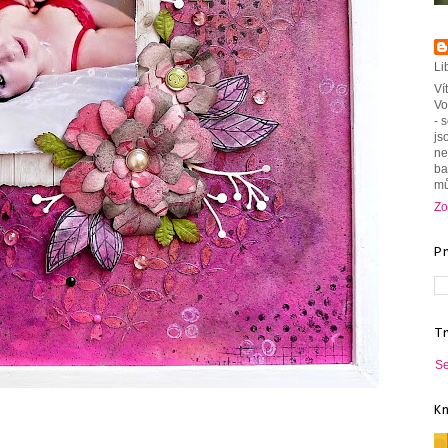
Li
Ví
Vo
- 
js
ne
ba
mů
Zo
P
T
Se
K