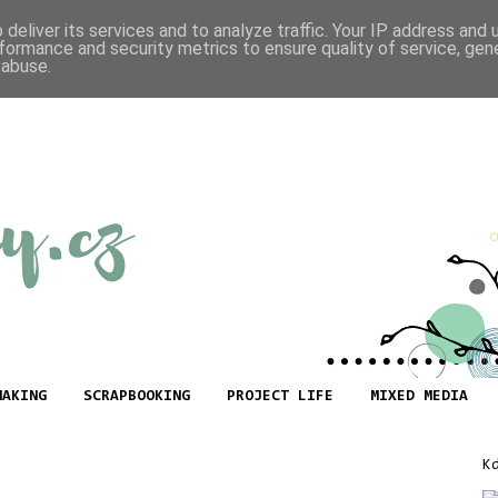
deliver its services and to analyze traffic. Your IP address and
formance and security metrics to ensure quality of service, ge
 abuse.
MAKING
SCRAPBOOKING
PROJECT LIFE
MIXED MEDIA
K