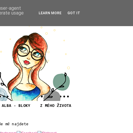
 user-agent
nerate usage
LEARN MORE
GOT IT
ALBA - BLOKY
Z MÉHO ŽIVOTA
de mě najdete