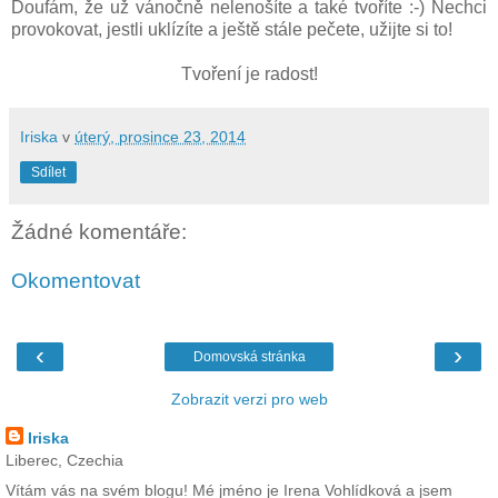
Doufám, že už vánočně nelenošíte a také tvoříte :-) Nechci
provokovat, jestli uklízíte a ještě stále pečete, užijte si to!
Tvoření je radost!
Iriska
v
úterý, prosince 23, 2014
Sdílet
Žádné komentáře:
Okomentovat
‹
›
Domovská stránka
Zobrazit verzi pro web
Iriska
Liberec, Czechia
Vítám vás na svém blogu! Mé jméno je Irena Vohlídková a jsem