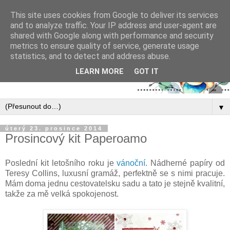
This site uses cookies from Google to deliver its services
and to analyze traffic. Your IP address and user-agent are
shared with Google along with performance and security
metrics to ensure quality of service, generate usage
statistics, and to detect and address abuse.
LEARN MORE
GOT IT
▼
úterý 23. prosince 2014
Prosincový kit Paperoamo
Poslední kit letošního roku je
vánoční.
Nádherné papíry od
Teresy Collins, luxusní gramáž, perfektně se s nimi pracuje.
Mám doma jednu cestovatelsku sadu a tato je stejně kvalitní,
takže za mě velká spokojenost.