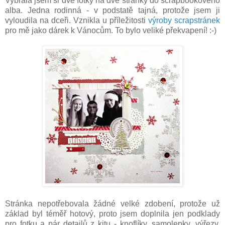
Vybrala jsem si dvě fotky na dvě stránky do scrapbookového
alba. Jedna rodinná - v podstatě tajná, protože jsem ji
vyloudila na dceři. Vznikla u příležitosti
výroby scrapstránek
pro mě jako dárek k Vánocům. To bylo veliké překvapení! :-)
Stránka nepotřebovala žádné velké zdobení, protože už
základ byl téměř hotový, proto jsem doplnila jen podklady
pro fotku a pár detailů z kitu - knoflíky, samolepky, výřezy,