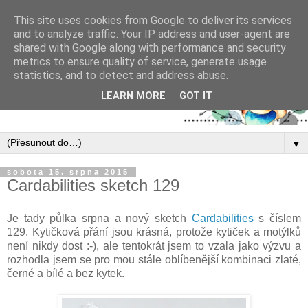
This site uses cookies from Google to deliver its services
and to analyze traffic. Your IP address and user-agent are
shared with Google along with performance and security
metrics to ensure quality of service, generate usage
statistics, and to detect and address abuse.
LEARN MORE
GOT IT
▼
sobota 15. srpna 2015
Cardabilities sketch 129
Je tady půlka srpna a nový sketch
Cardabilities
s číslem
129. Kytičková přání jsou krásná, protože kytiček a motýlků
není nikdy dost :-), ale tentokrát jsem to vzala jako výzvu a
rozhodla jsem se pro mou stále oblíbenější kombinaci zlaté,
černé a bílé a bez kytek.