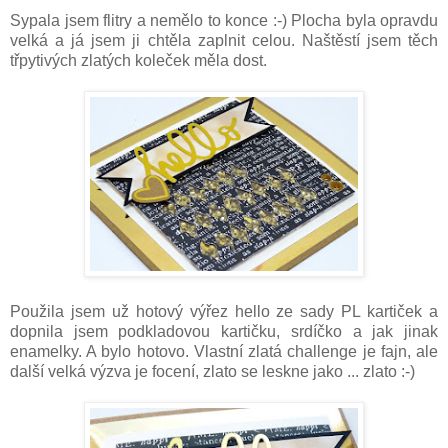
Sypala jsem flitry a nemělo to konce :-) Plocha byla opravdu
velká a já jsem ji chtěla zaplnit celou. Naštěstí jsem těch
třpytivých zlatých koleček měla dost.
Použila jsem už hotový výřez hello ze sady PL kartiček a
dopnila jsem podkladovou kartičku, srdíčko a jak jinak
enamelky. A bylo hotovo. Vlastní zlatá challenge je fajn, ale
další velká výzva je focení, zlato se leskne jako ... zlato :-)