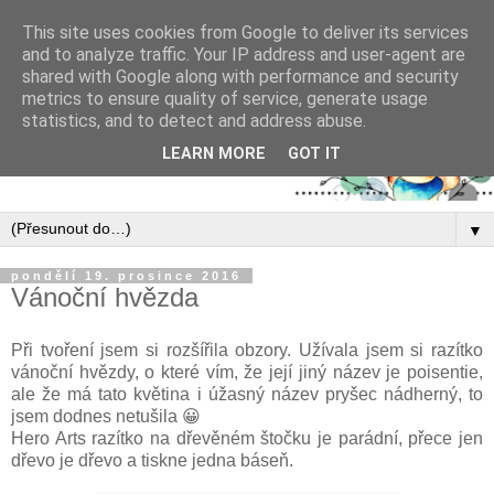
This site uses cookies from Google to deliver its services
and to analyze traffic. Your IP address and user-agent are
shared with Google along with performance and security
metrics to ensure quality of service, generate usage
statistics, and to detect and address abuse.
LEARN MORE
GOT IT
▼
pondělí 19. prosince 2016
Vánoční hvězda
Při tvoření jsem si rozšířila obzory. Užívala jsem si razítko
vánoční hvězdy, o které vím, že její jiný název je poisentie,
ale že má tato květina i úžasný název pryšec nádherný, to
jsem dodnes netušila 😀
Hero Arts razítko na dřevěném štočku je parádní, přece jen
dřevo je dřevo a tiskne jedna báseň.