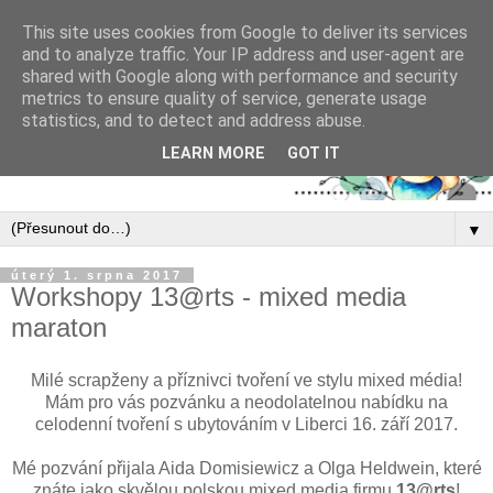
This site uses cookies from Google to deliver its services
and to analyze traffic. Your IP address and user-agent are
shared with Google along with performance and security
metrics to ensure quality of service, generate usage
statistics, and to detect and address abuse.
LEARN MORE
GOT IT
▼
úterý 1. srpna 2017
Workshopy 13@rts - mixed media
maraton
Milé scrapženy a příznivci tvoření ve stylu mixed média!
Mám pro vás pozvánku a neodolatelnou nabídku na
celodenní tvoření s ubytováním v Liberci 16. září 2017.
Mé pozvání přijala Aida Domisiewicz a Olga Heldwein, které
znáte jako skvělou polskou mixed media firmu
13@rts
!