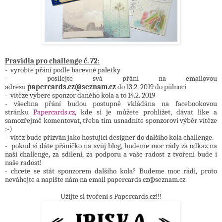
Pravidla pro challenge č. 72:
- vyrobte přání podle barevné paletky
- posílejte svá přání na emailovou
adresu
papercards.cz@seznam.cz
do 13.2. 2019 do půlnoci
- vítěze vybere sponzor daného kola a to 14.2. 2019
- všechna přání budou postupně vkládána na facebookovou
stránku
Papercards.cz
, kde si je můžete prohlížet, dávat like a
samozřejmě komentovat, třeba tím usnadníte sponzorovi výběr vítěze
:-)
- vítěz bude přizván jako hostující designer do dalšího kola challenge.
- pokud si dáte přáníčko na svůj blog, budeme moc rády za odkaz na
naši challenge, za sdílení, za podporu a vaše radost z tvoření bude i
naše radost!
- chcete se stát sponzorem dalšího kola? Budeme moc rádi, proto
neváhejte a napište nám na email papercards.cz@seznam.cz.
Užijte si tvoření s Papercards.cz!!!