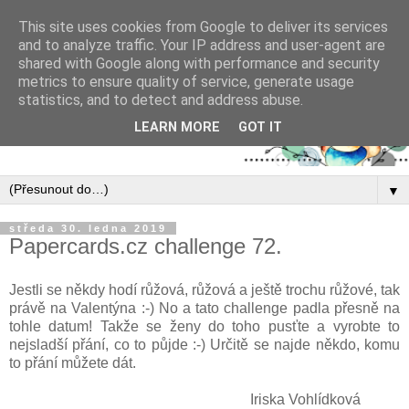
This site uses cookies from Google to deliver its services
and to analyze traffic. Your IP address and user-agent are
shared with Google along with performance and security
metrics to ensure quality of service, generate usage
statistics, and to detect and address abuse.
LEARN MORE
GOT IT
▼
středa 30. ledna 2019
Papercards.cz challenge 72.
Jestli se někdy hodí růžová, růžová a ještě trochu růžové, tak
právě na Valentýna :-) No a tato challenge padla přesně na
tohle datum! Takže se ženy do toho pusťte a vyrobte to
nejsladší přání, co to půjde :-) Určitě se najde někdo, komu
to přání můžete dát.
Iriska Vohlídková