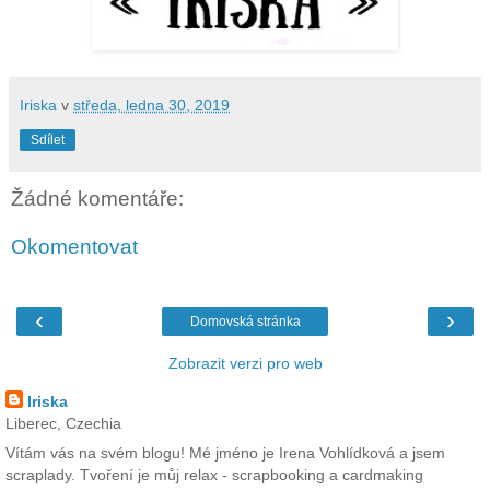
Iriska
v
středa, ledna 30, 2019
Sdílet
Žádné komentáře:
Okomentovat
‹
›
Domovská stránka
Zobrazit verzi pro web
Iriska
Liberec, Czechia
Vítám vás na svém blogu! Mé jméno je Irena Vohlídková a jsem
scraplady. Tvoření je můj relax - scrapbooking a cardmaking