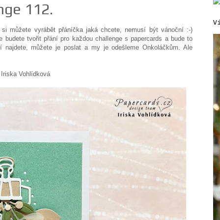
nge 112.
V
si můžete vyrábět přáníčka jaká chcete, nemusí být vánoční :-)
 budete tvořit přání pro každou challenge s papercards a bude to
ní najdete, můžete je poslat a my je odešleme Onkoláčkům. Ale
dková