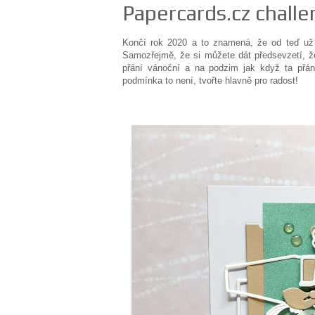
Papercards.cz challe
Končí rok 2020 a to znamená, že od teď už 
Samozřejmě, že si můžete dát předsevzetí, že
přání vánoční a na podzim jak když ta přá
podmínka to není, tvořte hlavně pro radost!
Iriska Vohlí