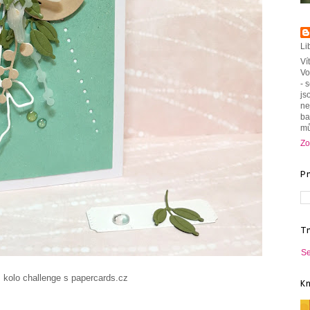
Li
Ví
Vo
- 
js
ne
ba
mů
Zo
P
T
Se
nge s papercards.cz
K