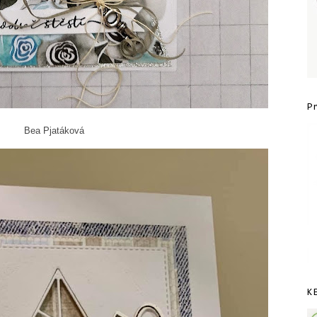
P
ková
K