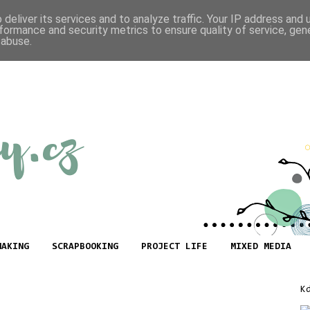
deliver its services and to analyze traffic. Your IP address and
formance and security metrics to ensure quality of service, ge
 abuse.
MAKING
SCRAPBOOKING
PROJECT LIFE
MIXED MEDIA
K