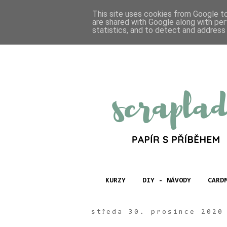
This site uses cookies from Google to 
are shared with Google along with per
statistics, and to detect and address
KURZY
DIY - NÁVODY
CARD
středa 30. prosince 2020