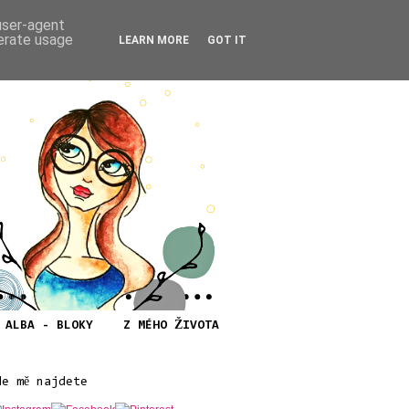
 user-agent
nerate usage
LEARN MORE
GOT IT
ALBA - BLOKY
Z MÉHO ŽIVOTA
de mě najdete