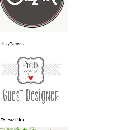
rettyPapers
ETA razítka