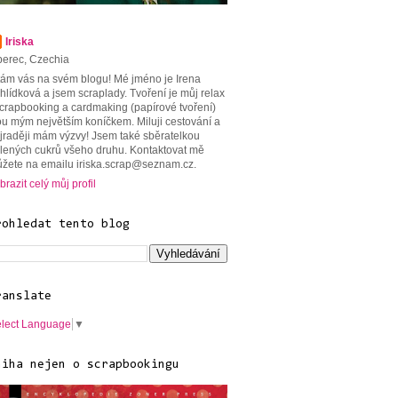
Iriska
berec, Czechia
tám vás na svém blogu! Mé jméno je Irena
hlídková a jsem scraplady. Tvoření je můj relax
scrapbooking a cardmaking (papírové tvoření)
ou mým největším koníčkem. Miluji cestování a
jraději mám výzvy! Jsem také sběratelkou
lených cukrů všeho druhu. Kontaktovat mě
žete na emailu iriska.scrap@seznam.cz.
brazit celý můj profil
rohledat tento blog
ranslate
lect Language
▼
niha nejen o scrapbookingu