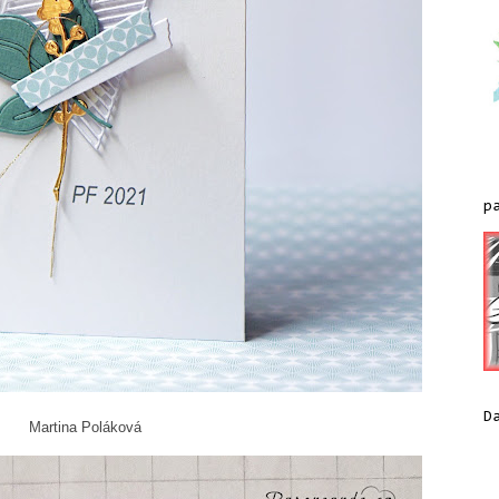
p
D
láková