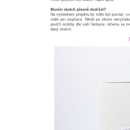
Musím sketch přesně dodržet?
Na výsledném projektu by mělo být poznat, co b
stále jen inspirace. Nikdo po nikom nevyžaduj
použít ozdoby dle vaší fantazie, ničemu se m
daný sketch.