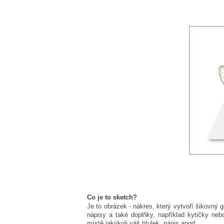
Co je to sketch?
Je to obrázek - nákres, který vytvoří šikovný 
nápisy a také doplňky, například kytičky neb
místě jakýkoli váš titulek, nápis apod.