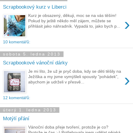
Scrapbookový kurz v Liberci
Kurz je obsazený, děkuji, moc se na vás těším!
›
Pokud by ještě někdo měl zájem, můžete se
přihlásit jako náhradník. Vypadá to, jako bych p...
10 komentářů:
sobota 5. ledna 2013
Scrapbookové vánoční dárky
Je mi líto, že už je pryč doba, kdy se děti těšily na
›
Ježíška a my jsme vymýšleli spousty "pohádek",
abychom je udrželi v přesvě...
12 komentářů:
úterý 1. ledna 2013
Motýlí přání
Vánoční doba přeje tvoření, protože je co?
Protože je čas :-) Potřebovala jsem udělat nějaká