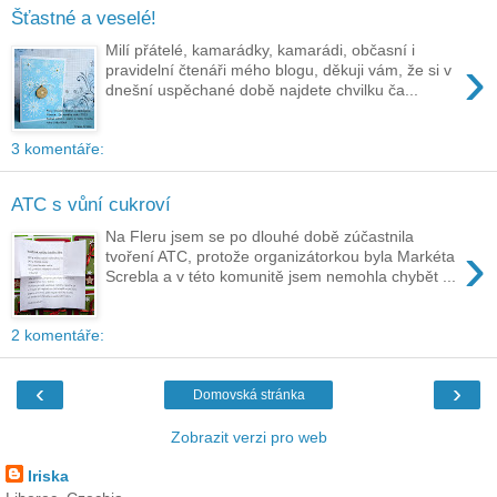
Šťastné a veselé!
Milí přátelé, kamarádky, kamarádi, občasní i
›
pravidelní čtenáři mého blogu, děkuji vám, že si v
dnešní uspěchané době najdete chvilku ča...
3 komentáře:
ATC s vůní cukroví
Na Fleru jsem se po dlouhé době zúčastnila
›
tvoření ATC, protože organizátorkou byla Markéta
Screbla a v této komunitě jsem nemohla chybět ...
2 komentáře:
‹
›
Domovská stránka
Zobrazit verzi pro web
Iriska