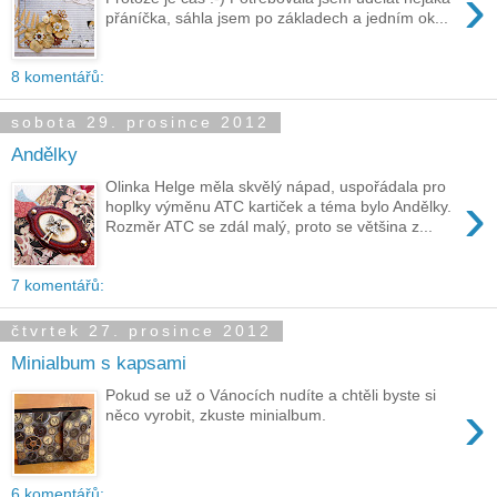
›
přáníčka, sáhla jsem po základech a jedním ok...
8 komentářů:
sobota 29. prosince 2012
Andělky
Olinka Helge měla skvělý nápad, uspořádala pro
›
hoplky výměnu ATC kartiček a téma bylo Andělky.
Rozměr ATC se zdál malý, proto se většina z...
7 komentářů:
čtvrtek 27. prosince 2012
Minialbum s kapsami
Pokud se už o Vánocích nudíte a chtěli byste si
›
něco vyrobit, zkuste minialbum.
6 komentářů: