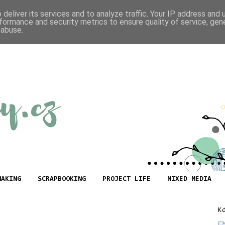
deliver its services and to analyze traffic. Your IP address and
formance and security metrics to ensure quality of service, ge
 abuse.
MAKING
SCRAPBOOKING
PROJECT LIFE
MIXED MEDIA
K