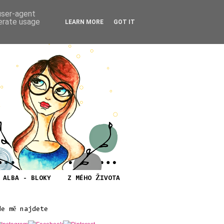
 user-agent
nerate usage
LEARN MORE
GOT IT
ALBA - BLOKY
Z MÉHO ŽIVOTA
de mě najdete