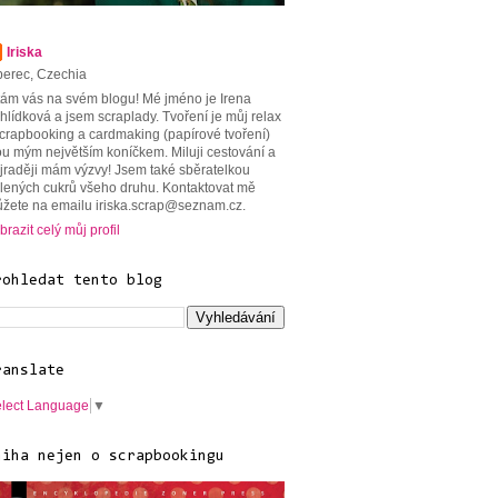
Iriska
berec, Czechia
tám vás na svém blogu! Mé jméno je Irena
hlídková a jsem scraplady. Tvoření je můj relax
scrapbooking a cardmaking (papírové tvoření)
ou mým největším koníčkem. Miluji cestování a
jraději mám výzvy! Jsem také sběratelkou
lených cukrů všeho druhu. Kontaktovat mě
žete na emailu iriska.scrap@seznam.cz.
brazit celý můj profil
rohledat tento blog
ranslate
lect Language
▼
niha nejen o scrapbookingu