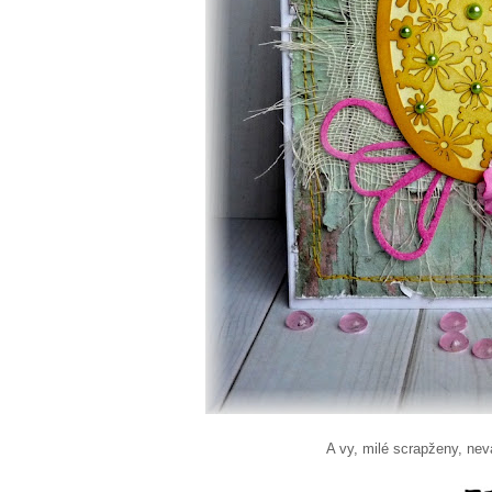
A vy, milé scrapženy, nevá