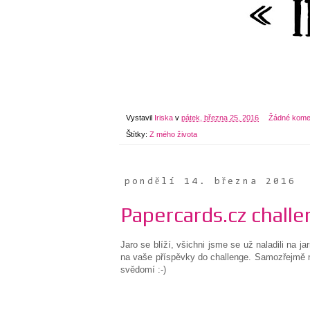
Vystavil
Iriska
v
pátek, března 25, 2016
Žádné kome
Štítky:
Z mého života
pondělí 14. března 2016
Papercards.cz challe
Jaro se blíží, všichni jsme se už naladili na j
na vaše příspěvky do challenge. Samozřejmě n
svědomí :-)