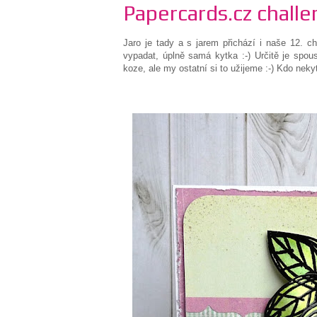
Papercards.cz challe
Jaro je tady a s jarem přichází i naše 12. c
vypadat, úplně samá kytka :-) Určitě je spous
koze, ale my ostatní si to užijeme :-) Kdo nekyt