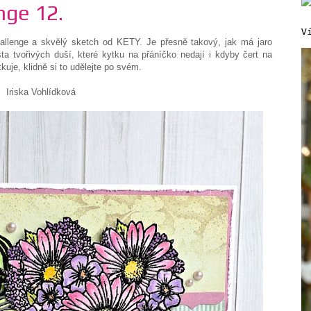
nge 12.
V
hallenge a skvělý sketch od KETY. Je přesně takový, jak má jaro
ta tvořivých duší, které kytku na přáníčko nedají i kdyby čert na
kuje, klidně si to udělejte po svém.
Iriska Vohlídková