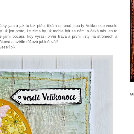
tky jara a jak to tak píšu, říkám si, proč jsou ty Velikonoce veselé
ky už jen proto, že zima by už mohla být za námi a čeká nás jen to
é jarní počasí, kdy vyraší první tráva a první listy na stromech a
išková a světle růžová jabloňová?
eselí :-)
G