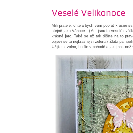
Veselé Velikonoce
Milí přátelé, chtěla bych vám popřát krásné svá
stejně jako Vánoce :-) Asi jsou to veselé svát
krásné jaro. Také se už tak těšíte na to prav
objeví se ta nejkrásnější zelená? Žlutá pampel
Užijte si volno, buďte v pohodě a jak jinak než v