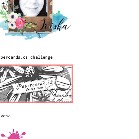
apercards.cz challenge
avona