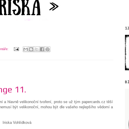
1
ntáře:
B
nge 11.
arní a hlavně velikonoční tvoření, proto se už tým papercards.cz těší
emusí být velikonoční, mohou být dle vašeho nejlepšího vědomí a
Iriska Vohlídková