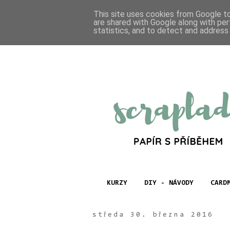
This site uses cookies from Google to 
are shared with Google along with per
statistics, and to detect and address
KURZY
DIY - NÁVODY
CARD
středa 30. března 2016