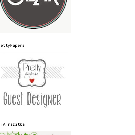
rettyPapers
ETA razítka