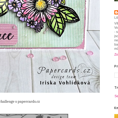
Li
Ví
Vo
- 
js
ne
ba
mů
Zo
P
T
Se
 s papercards.cz
K