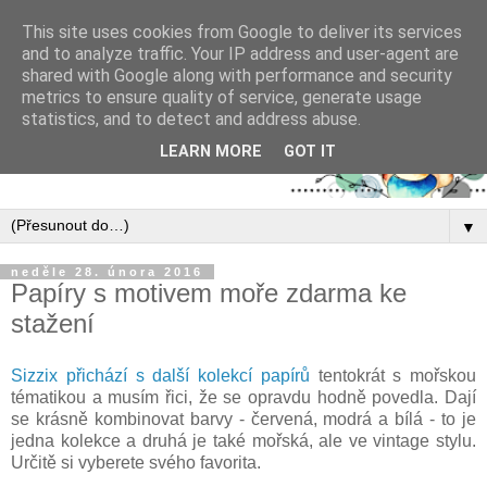
This site uses cookies from Google to deliver its services
and to analyze traffic. Your IP address and user-agent are
shared with Google along with performance and security
metrics to ensure quality of service, generate usage
statistics, and to detect and address abuse.
LEARN MORE
GOT IT
▼
neděle 28. února 2016
Papíry s motivem moře zdarma ke
stažení
Sizzix přichází s další kolekcí papírů
tentokrát s mořskou
tématikou a musím řici, že se opravdu hodně povedla. Dají
se krásně kombinovat barvy - červená, modrá a bílá - to je
jedna kolekce a druhá je také mořská, ale ve vintage stylu.
Určitě si vyberete svého favorita.