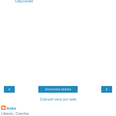
Odpovědět
‹
›
Domovská stránka
Zobrazit verzi pro web
Iriska
Liberec, Czechia