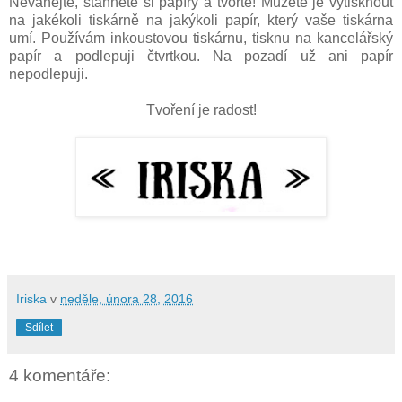
Neváhejte, stáhněte si papíry a tvořte! Můžete je vytisknout
na jakékoli tiskárně na jakýkoli papír, který vaše tiskárna
umí. Používám inkoustovou tiskárnu, tisknu na kancelářský
papír a podlepuji čtvrtkou. Na pozadí už ani papír
nepodlepuji.
Tvoření je radost!
Iriska
v
neděle, února 28, 2016
Sdílet
4 komentáře: