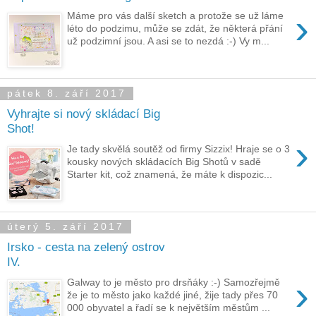
›
Máme pro vás další sketch a protože se už láme
léto do podzimu, může se zdát, že některá přání
už podzimní jsou. A asi se to nezdá :-) Vy m...
pátek 8. září 2017
Vyhrajte si nový skládací Big
Shot!
›
Je tady skvělá soutěž od firmy Sizzix! Hraje se o 3
kousky nových skládacích Big Shotů v sadě
Starter kit, což znamená, že máte k dispozic...
úterý 5. září 2017
Irsko - cesta na zelený ostrov
IV.
›
Galway to je město pro drsňáky :-) Samozřejmě
že je to město jako každé jiné, žije tady přes 70
000 obyvatel a řadí se k největším městům ...