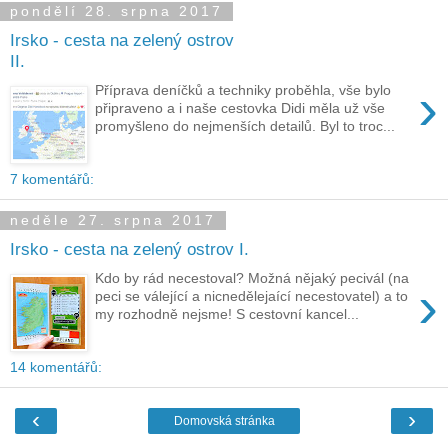
pondělí 28. srpna 2017
Irsko - cesta na zelený ostrov
II.
›
Příprava deníčků a techniky proběhla, vše bylo
připraveno a i naše cestovka Didi měla už vše
promyšleno do nejmenších detailů. Byl to troc...
7 komentářů:
neděle 27. srpna 2017
Irsko - cesta na zelený ostrov I.
Kdo by rád necestoval? Možná nějaký pecivál (na
›
peci se válející a nicnedělejaící necestovatel) a to
my rozhodně nejsme! S cestovní kancel...
14 komentářů:
‹
›
Domovská stránka