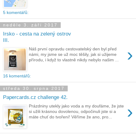
5 komentářů:
neděle 3. září 2017
Irsko - cesta na zelený ostrov
III.
›
Náš první opravdu cestovatelský den byl před
námi, my jsme se už moc těšily, jak si užijeme
přírodu, i když to vlastně nikdy nebylo našim ...
16 komentářů:
středa 30. srpna 2017
Papercards.cz challenge 42.
›
Prázdniny utekly jako voda a my doufáme, že jste
si užili krásnou dovolenou, odpočinuli jste si a
máte chuť do tvoření! Věříme že ano, pro...