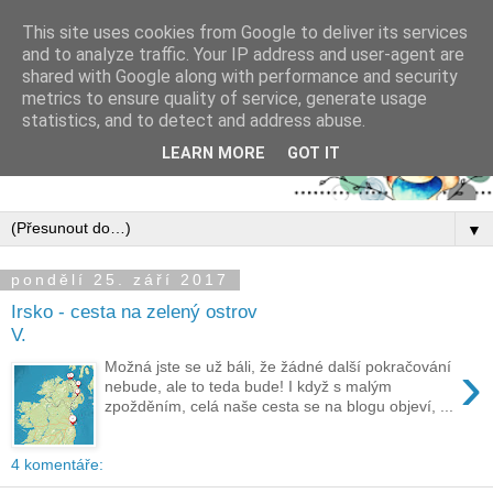
This site uses cookies from Google to deliver its services
and to analyze traffic. Your IP address and user-agent are
shared with Google along with performance and security
metrics to ensure quality of service, generate usage
statistics, and to detect and address abuse.
LEARN MORE
GOT IT
▼
pondělí 25. září 2017
Irsko - cesta na zelený ostrov
V.
›
Možná jste se už báli, že žádné další pokračování
nebude, ale to teda bude! I když s malým
zpožděním, celá naše cesta se na blogu objeví, ...
4 komentáře: