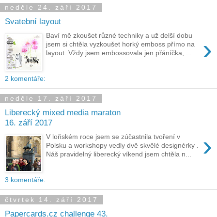
neděle 24. září 2017
Svatební layout
Baví mě zkoušet různé techniky a už delší dobu
›
jsem si chtěla vyzkoušet horký emboss přímo na
layout. Vždy jsem embossovala jen přáníčka, ...
2 komentáře:
neděle 17. září 2017
Liberecký mixed media maraton
16. září 2017
›
V loňském roce jsem se zúčastnila tvoření v
Polsku a workshopy vedly dvě skvělé designérky .
Náš pravidelný liberecký víkend jsem chtěla n...
3 komentáře:
čtvrtek 14. září 2017
Papercards.cz challenge 43.