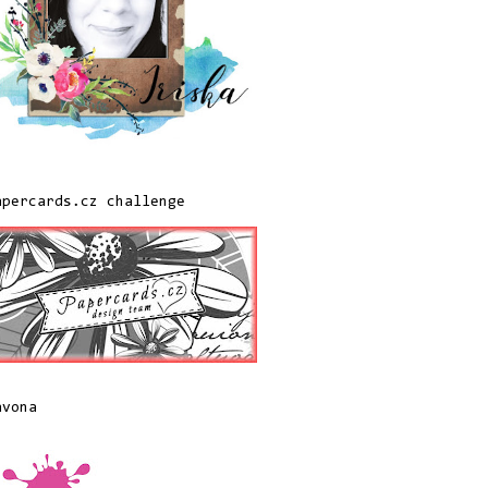
apercards.cz challenge
avona