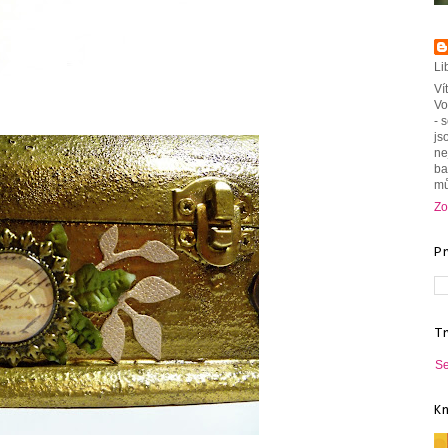
Li
Ví
Vo
- 
js
ne
ba
mů
Zo
P
T
Se
K