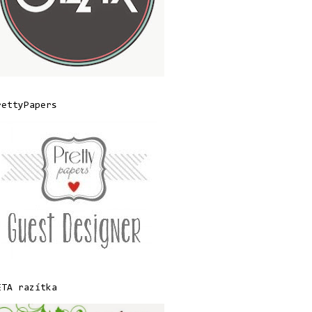
rettyPapers
ETA razítka