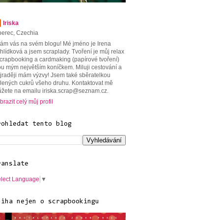
Iriska
berec, Czechia
tám vás na svém blogu! Mé jméno je Irena
hlídková a jsem scraplady. Tvoření je můj relax
scrapbooking a cardmaking (papírové tvoření)
ou mým největším koníčkem. Miluji cestování a
jraději mám výzvy! Jsem také sběratelkou
lených cukrů všeho druhu. Kontaktovat mě
žete na emailu iriska.scrap@seznam.cz.
brazit celý můj profil
rohledat tento blog
ranslate
lect Language
▼
niha nejen o scrapbookingu