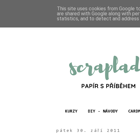
This site uses cookies from Google to 
are shared with Google along with per
statistics, and to detect and address
KURZY
DIY - NÁVODY
CARD
pátek 30. září 2011