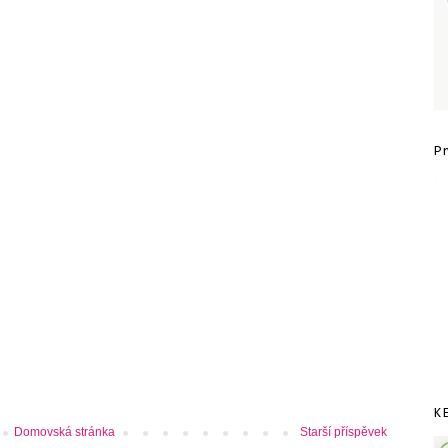
P
K
Domovská stránka
Starší příspěvek