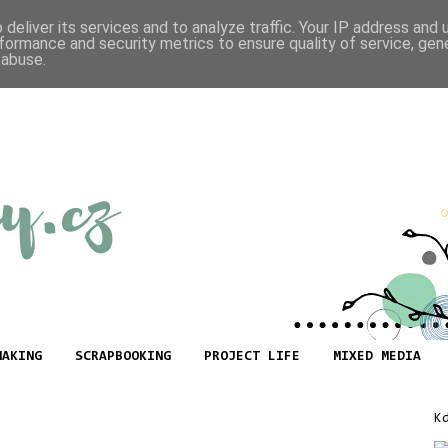
deliver its services and to analyze traffic. Your IP address and
formance and security metrics to ensure quality of service, ge
 abuse.
MAKING
SCRAPBOOKING
PROJECT LIFE
MIXED MEDIA
K