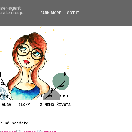
 user-agent
nerate usage
LEARN MORE
GOT IT
ALBA - BLOKY
Z MÉHO ŽIVOTA
de mě najdete