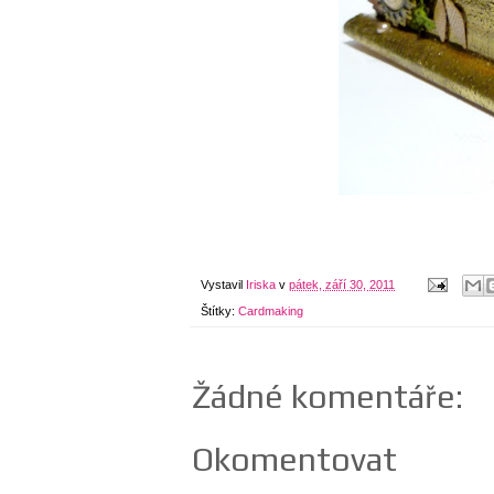
Vystavil
Iriska
v
pátek, září 30, 2011
Štítky:
Cardmaking
Žádné komentáře:
Okomentovat