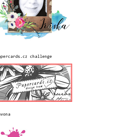
apercards.cz challenge
avona