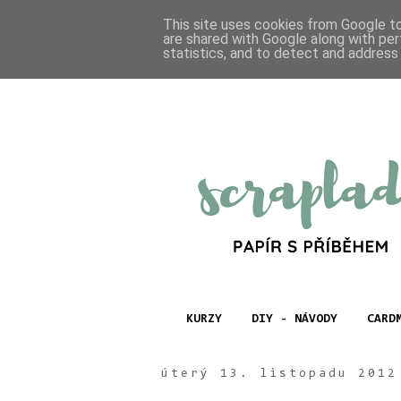
This site uses cookies from Google to 
are shared with Google along with per
statistics, and to detect and address
KURZY
DIY - NÁVODY
CARD
úterý 13. listopadu 2012