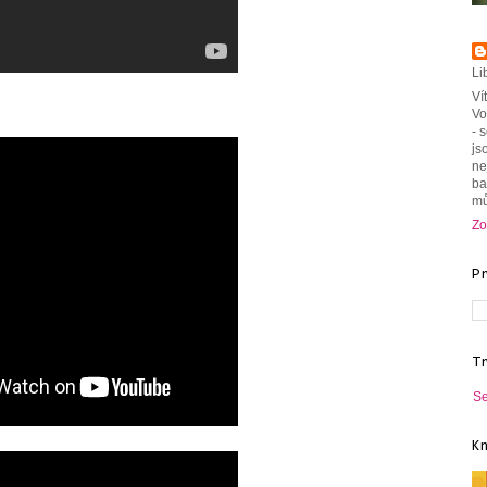
Li
Ví
Vo
- 
js
ne
ba
mů
Zo
P
T
Se
K