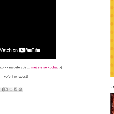
torky najdete zde ...
můžete se kochat
:-)
Tvoření je radost!
S