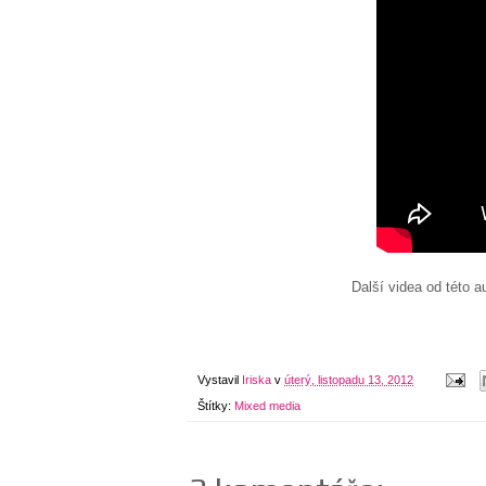
Další videa od této au
Vystavil
Iriska
v
úterý, listopadu 13, 2012
Štítky:
Mixed media