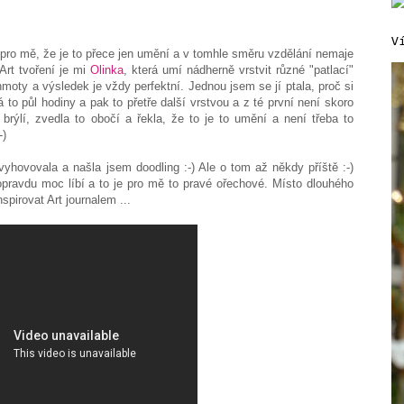
V
 pro mě, že je to přece jen umění a v tomhle směru vzdělání nemaje
Art tvoření je mi
Olinka
, která umí nádherně vrstvit různé "patlací"
hmoty a výsledek je vždy perfektní. Jednou jsem se jí ptala, proč si
á to půl hodiny a pak to přetře další vrstvou a z té první není skoro
brýlí, zvedla to obočí a řekla, že to je to umění a není třeba to
-)
vyhovovala a našla jsem doodling :-) Ale o tom až někdy příště :-)
pravdu moc líbí a to je pro mě to pravé ořechové. Místo dlouhého
spirovat Art journalem ...