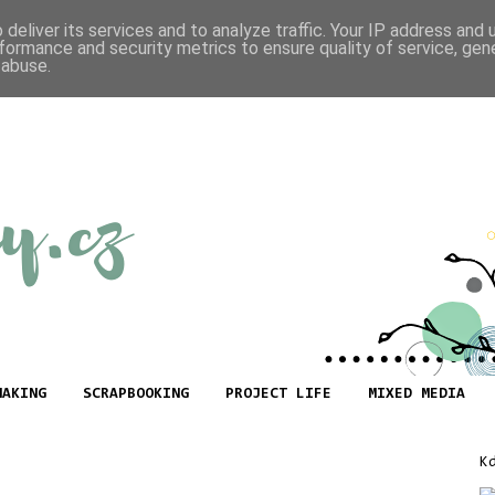
deliver its services and to analyze traffic. Your IP address and
formance and security metrics to ensure quality of service, ge
 abuse.
MAKING
SCRAPBOOKING
PROJECT LIFE
MIXED MEDIA
K