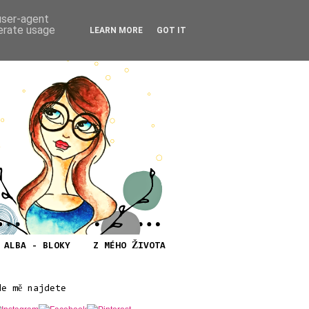
 user-agent
nerate usage
LEARN MORE
GOT IT
ALBA - BLOKY
Z MÉHO ŽIVOTA
de mě najdete