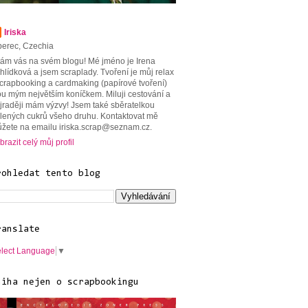
Iriska
berec, Czechia
tám vás na svém blogu! Mé jméno je Irena
hlídková a jsem scraplady. Tvoření je můj relax
scrapbooking a cardmaking (papírové tvoření)
ou mým největším koníčkem. Miluji cestování a
jraději mám výzvy! Jsem také sběratelkou
lených cukrů všeho druhu. Kontaktovat mě
žete na emailu iriska.scrap@seznam.cz.
brazit celý můj profil
rohledat tento blog
ranslate
lect Language
▼
niha nejen o scrapbookingu