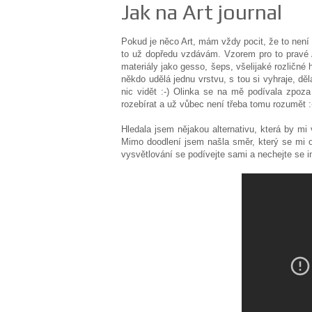
Jak na Art journal
Pokud je něco Art, mám vždy pocit, že to není
to už dopředu vzdávám. Vzorem pro to pravé 
materiály jako gesso, šeps, všelijaké rozličné 
někdo udělá jednu vrstvu, s tou si vyhraje, děl
nic vidět :-) Olinka se na mě podívala zpoza 
rozebírat a už vůbec není třeba tomu rozumět :
Hledala jsem nějakou alternativu, která by mi 
Mimo doodlení jsem našla směr, který se mi o
vysvětlování se podívejte sami a nechejte se in