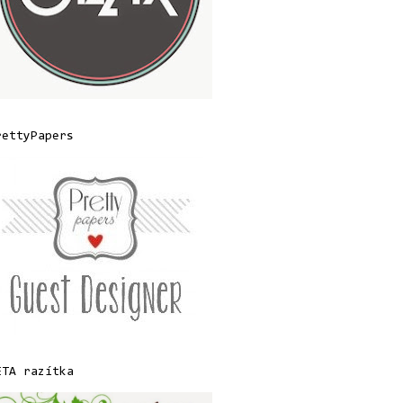
rettyPapers
ETA razítka