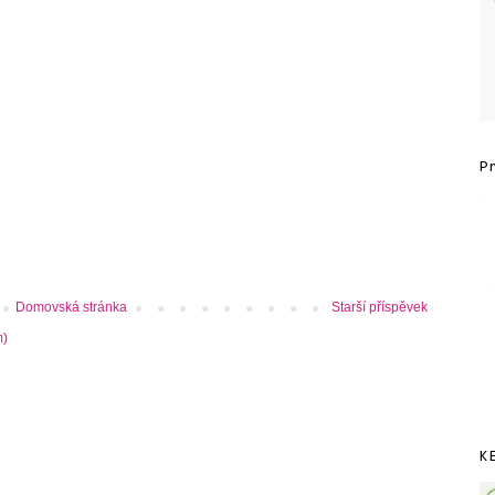
P
Domovská stránka
Starší příspěvek
m)
K