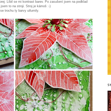
prej. Líbil se mi kontrast barev. Po zasušení jsem na podklad
em to na stroji. Stroj je kámoš :-)
 se trochu ty barvy utlumily.
S