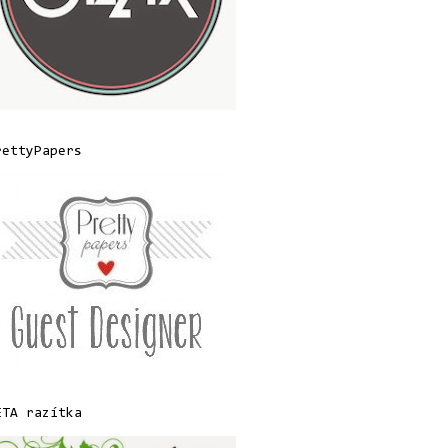
rettyPapers
ETA razítka