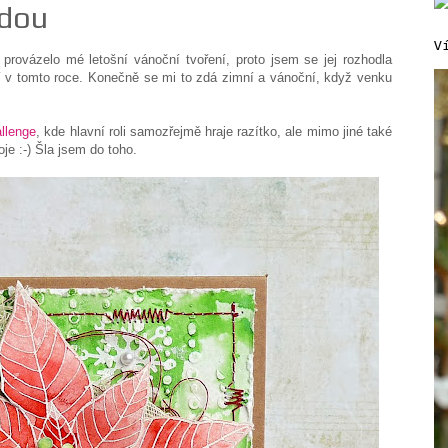
zdou
V
rovázelo mé letošní vánoční tvoření, proto jsem se jej rozhodla
ní v tomto roce. Konečně se mi to zdá zimní a vánoční, když venku
allenge
, kde hlavní roli samozřejmě hraje razítko, ale mimo jiné také
je :-) Šla jsem do toho.