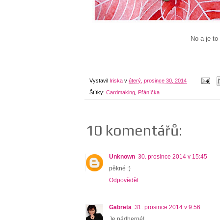
No a je to
Vystavil
Iriska
v
úterý, prosince 30, 2014
Štítky:
Cardmaking
,
Přáníčka
10 komentářů:
Unknown
30. prosince 2014 v 15:45
pěkné :)
Odpovědět
Gabreta
31. prosince 2014 v 9:56
Je nádherné!