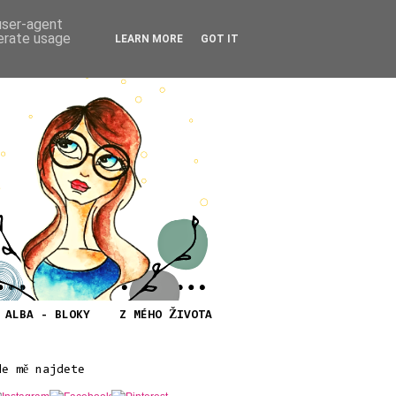
 user-agent
nerate usage
LEARN MORE
GOT IT
ALBA - BLOKY
Z MÉHO ŽIVOTA
de mě najdete