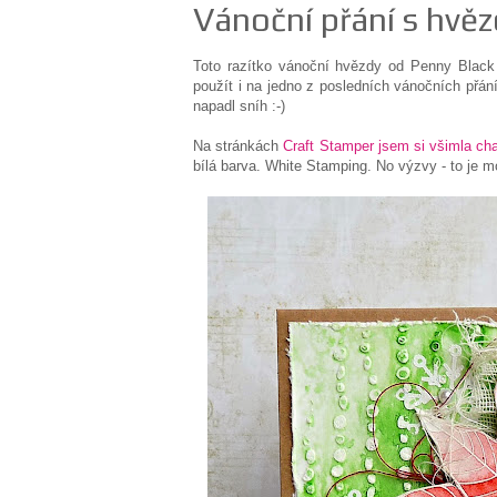
Vánoční přání s hvě
Toto razítko vánoční hvězdy od Penny Black p
použít i na jedno z posledních vánočních přá
napadl sníh :-)
Na stránkách
Craft Stamper jsem si všimla ch
bílá barva. White Stamping. No výzvy - to je mo