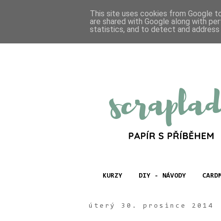
This site uses cookies from Google to 
are shared with Google along with per
statistics, and to detect and address
KURZY
DIY - NÁVODY
CARD
úterý 30. prosince 2014