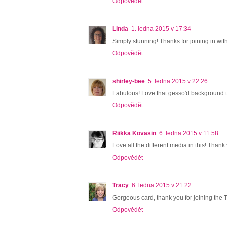
Odpovědět
Linda
1. ledna 2015 v 17:34
Simply stunning! Thanks for joining in wit
Odpovědět
shirley-bee
5. ledna 2015 v 22:26
Fabulous! Love that gesso'd background to
Odpovědět
Riikka Kovasin
6. ledna 2015 v 11:58
Love all the different media in this! Thank 
Odpovědět
Tracy
6. ledna 2015 v 21:22
Gorgeous card, thank you for joining the T
Odpovědět