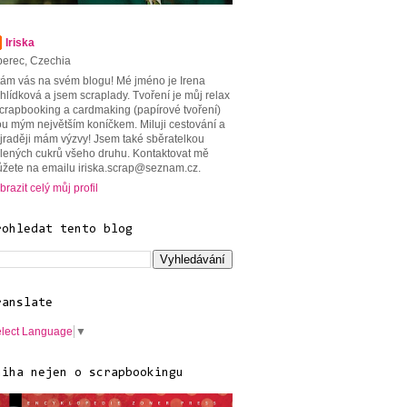
Iriska
berec, Czechia
tám vás na svém blogu! Mé jméno je Irena
hlídková a jsem scraplady. Tvoření je můj relax
scrapbooking a cardmaking (papírové tvoření)
ou mým největším koníčkem. Miluji cestování a
jraději mám výzvy! Jsem také sběratelkou
lených cukrů všeho druhu. Kontaktovat mě
žete na emailu iriska.scrap@seznam.cz.
brazit celý můj profil
rohledat tento blog
ranslate
lect Language
▼
niha nejen o scrapbookingu