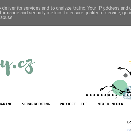
deliver its services and to analyze traffic. Your IP address and
formance and security metrics to ensure quality of service, ge
 abuse.
MAKING
SCRAPBOOKING
PROJECT LIFE
MIXED MEDIA
K