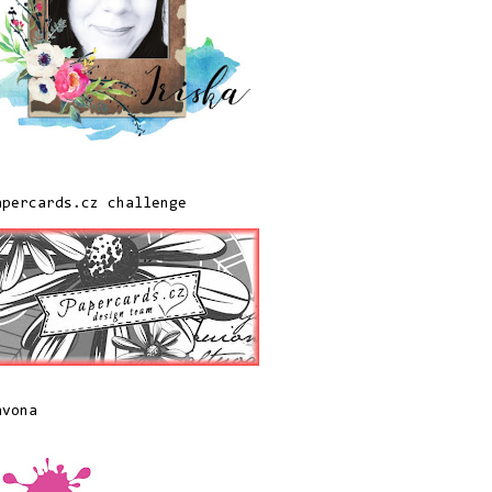
apercards.cz challenge
avona