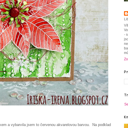
Li
Ví
Vo
- 
js
ne
ba
mů
Zo
P
T
Se
K
em a vybarvila jsem to červenou akvarelovou barvou. Na podklad