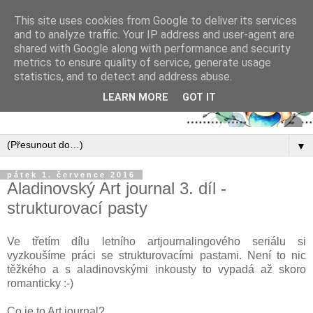
This site uses cookies from Google to deliver its services
and to analyze traffic. Your IP address and user-agent are
shared with Google along with performance and security
metrics to ensure quality of service, generate usage
statistics, and to detect and address abuse.
LEARN MORE
GOT IT
▼
pátek 1. července 2016
Aladinovský Art journal 3. díl -
strukturovací pasty
Ve třetím dílu letního artjournalingového seriálu si
vyzkoušíme práci se strukturovacími pastami. Není to nic
těžkého a s aladinovskými inkousty to vypadá až skoro
romanticky :-)
Co je to Art journal?