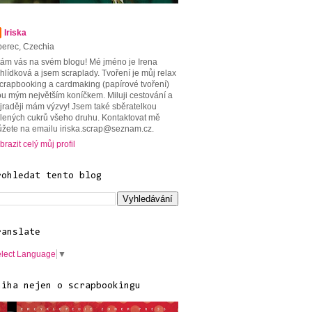
Iriska
berec, Czechia
tám vás na svém blogu! Mé jméno je Irena
hlídková a jsem scraplady. Tvoření je můj relax
scrapbooking a cardmaking (papírové tvoření)
ou mým největším koníčkem. Miluji cestování a
jraději mám výzvy! Jsem také sběratelkou
lených cukrů všeho druhu. Kontaktovat mě
žete na emailu iriska.scrap@seznam.cz.
brazit celý můj profil
rohledat tento blog
ranslate
lect Language
▼
niha nejen o scrapbookingu