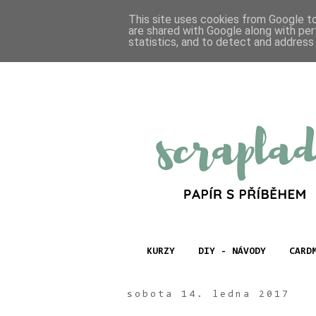
This site uses cookies from Google to 
are shared with Google along with per
statistics, and to detect and address
KURZY
DIY - NÁVODY
CARD
sobota 14. ledna 2017