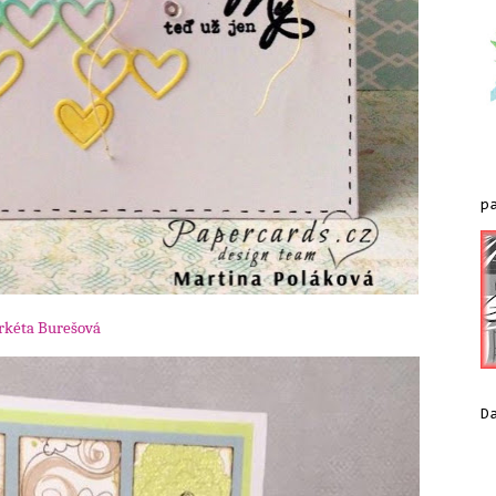
p
kéta Burešová
D