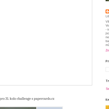
Li
Ví
Vo
- 
js
ne
ba
mů
Zo
P
T
Se
ro 31. kolo challenge s papercards.cz
K