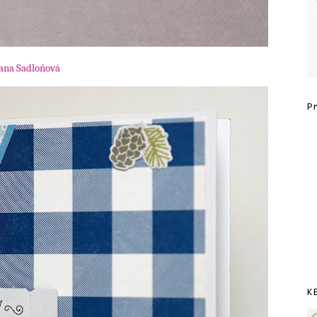
ana Sadloňová
P
K