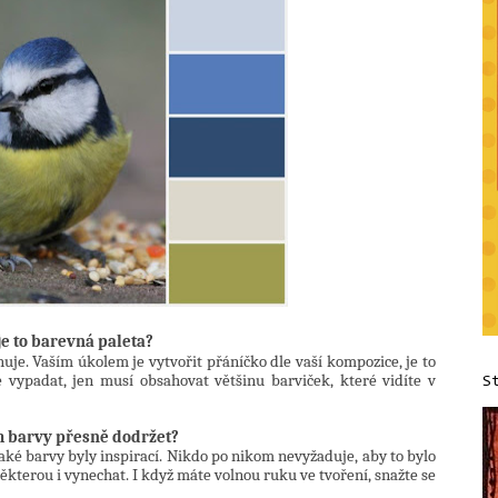
je to barevná paleta?
huje. Vaším úkolem je vytvořit přáníčko dle vaší kompozice, je to
 vypadat, jen musí obsahovat většinu barviček, které vidíte v
S
 barvy přesně dodržet?
ké barvy byly inspirací. Nikdo po nikom nevyžaduje, aby to bylo
ěkterou i vynechat. I když máte volnou ruku ve tvoření, snažte se