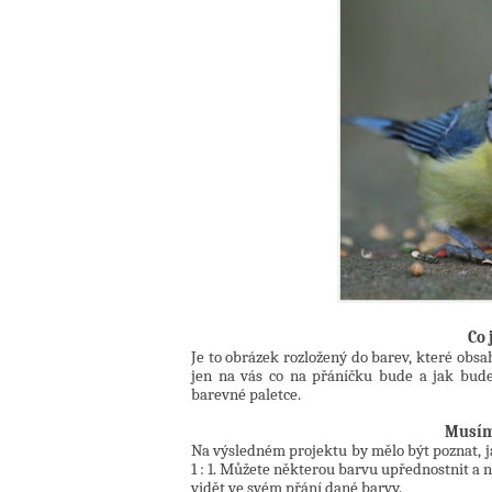
Co 
Je to obrázek rozložený do barev, které obsa
jen na vás co na přáníčku bude a jak bude
barevné paletce.
Musím
Na výsledném projektu by mělo být poznat, ja
1 : 1. Můžete některou barvu upřednostnit a n
vidět ve svém přání dané barvy.