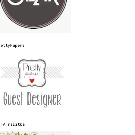
rettyPapers
ETA razítka