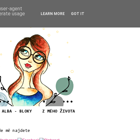
 user-agent
nerate usage
LEARN MORE
GOT IT
ALBA - BLOKY
Z MÉHO ŽIVOTA
de mě najdete