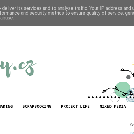
deliver its services and to analyze traffic. Your IP address and
formance and security metrics to ensure quality of service, ge
 abuse.
MAKING
SCRAPBOOKING
PROJECT LIFE
MIXED MEDIA
K