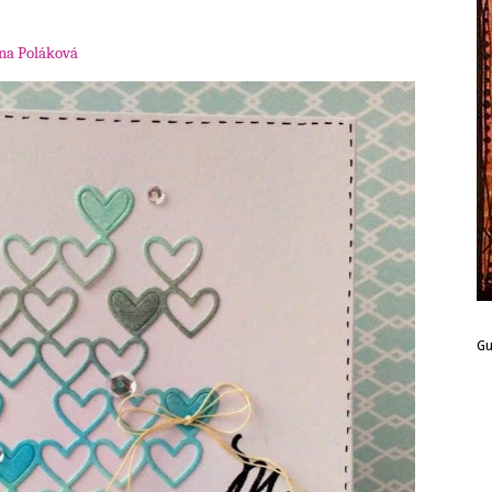
na Poláková
G