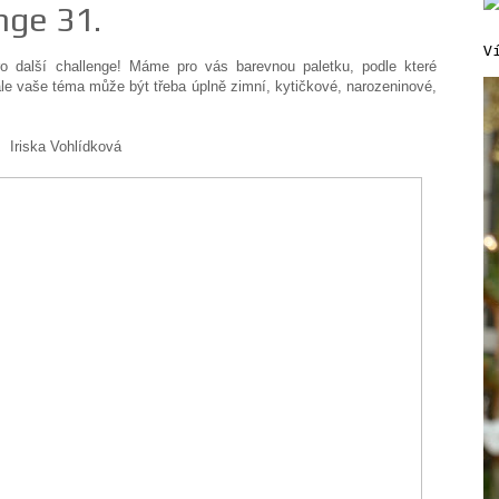
nge 31.
V
ro další challenge! Máme pro vás barevnou paletku, podle které
ale vaše téma může být třeba úplně zimní, kytičkové, narozeninové,
Iriska Vohlídková