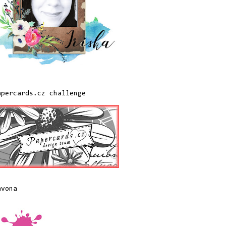
apercards.cz challenge
avona