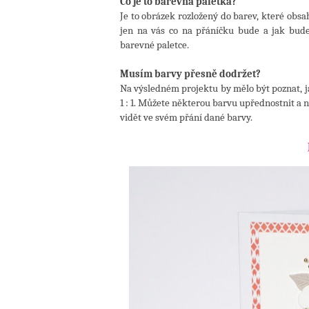
Co je to barevná paletka?
Je to obrázek rozložený do barev, které obsa
jen na vás co na přáníčku bude a jak bude
barevné paletce.
Musím barvy přesně dodržet?
Na výsledném projektu by mělo být poznat, ja
1 : 1. Můžete některou barvu upřednostnit a n
vidět ve svém přání dané barvy.