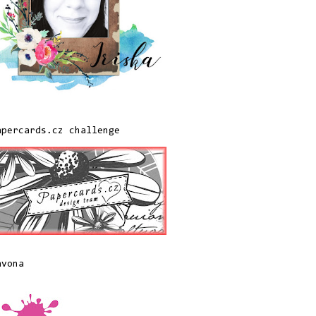
apercards.cz challenge
avona