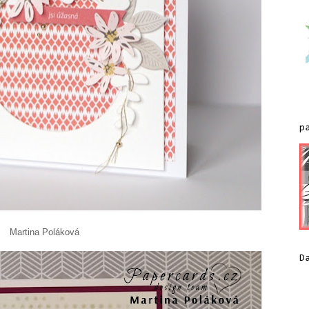
p
áková
D