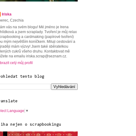
Iriska
berec, Czechia
tám vás na svém blogu! Mé jméno je Irena
hlídková a jsem scraplady. Tvoření je můj relax
scrapbooking a cardmaking (papírové tvoření)
ou mým největším koníčkem. Miluji cestování a
jraději mám výzvy! Jsem také sběratelkou
lených cukrů všeho druhu. Kontaktovat mě
žete na emailu iriska.scrap@seznam.cz.
brazit celý můj profil
rohledat tento blog
ranslate
lect Language
▼
niha nejen o scrapbookingu