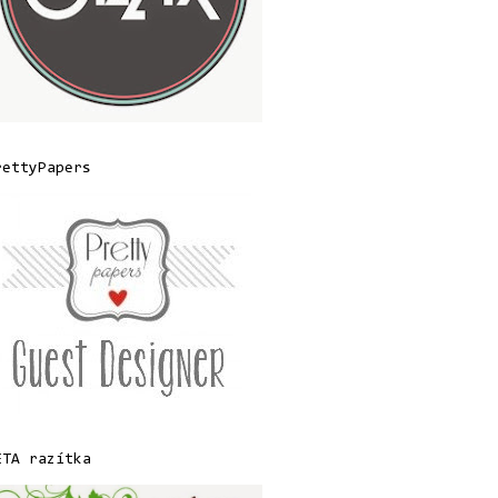
rettyPapers
ETA razítka