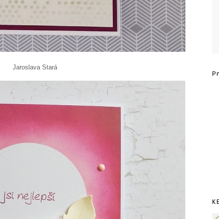
Stará
P
K