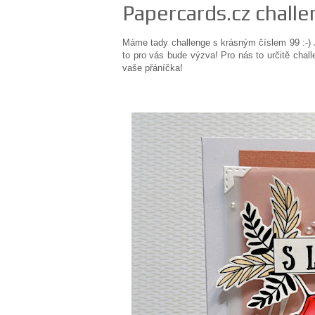
Papercards.cz challe
Máme tady challenge s krásným číslem 99 :-) 
to pro vás bude výzva! Pro nás to určitě chal
vaše přáníčka!
Iriska Vohlí