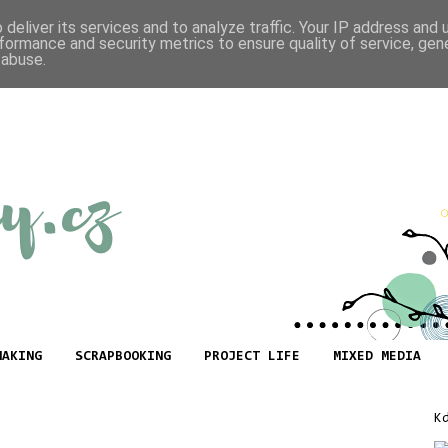
deliver its services and to analyze traffic. Your IP address and
formance and security metrics to ensure quality of service, ge
 abuse.
MAKING
SCRAPBOOKING
PROJECT LIFE
MIXED MEDIA
K