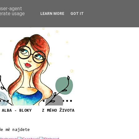
 user-agent
nerate usage
LEARN MORE
GOT IT
ALBA - BLOKY
Z MÉHO ŽIVOTA
de mě najdete