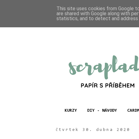
This site uses cookies from Google to 
are shared with Google along with per
statistics, and to detect and address
KURZY
DIY - NÁVODY
CARD
čtvrtek 30. dubna 2020