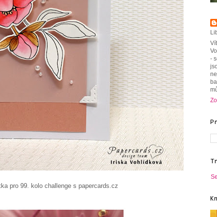
Li
Ví
Vo
- 
js
ne
ba
mů
Zo
P
T
Se
 challenge s papercards.cz
K