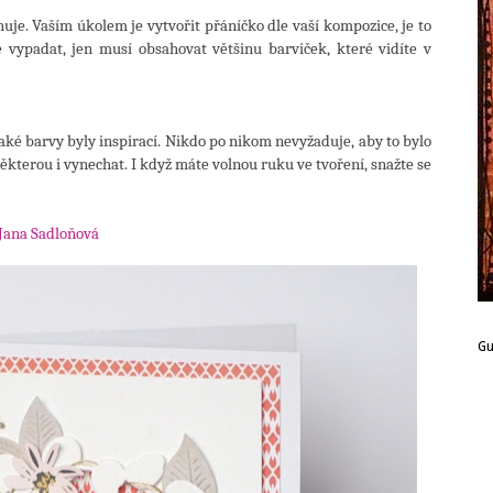
huje. Vaším úkolem je vytvořit přáníčko dle vaší kompozice, je to
 vypadat, jen musí obsahovat většinu barviček, které vidíte v
ké barvy byly inspirací. Nikdo po nikom nevyžaduje, aby to bylo
ěkterou i vynechat. I když máte volnou ruku ve tvoření, snažte se
Jana Sadloňová
G