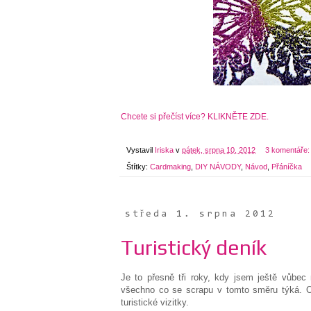
Chcete si přečíst více? KLIKNĚTE ZDE.
Vystavil
Iriska
v
pátek, srpna 10, 2012
3 komentáře
Štítky:
Cardmaking
,
DIY NÁVODY
,
Návod
,
Přáníčka
středa 1. srpna 2012
Turistický deník
Je to přesně tři roky, kdy jsem ještě vůbe
všechno co se scrapu v tomto směru týká. O
turistické vizitky.