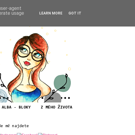
 user-agent
nerate usage
LEARN MORE
GOT IT
ALBA - BLOKY
Z MÉHO ŽIVOTA
de mě najdete