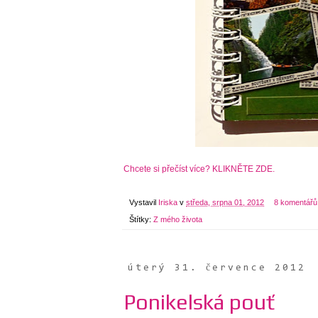
Chcete si přečíst více? KLIKNĚTE ZDE.
Vystavil
Iriska
v
středa, srpna 01, 2012
8 komentářů
Štítky:
Z mého života
úterý 31. července 2012
Ponikelská pouť