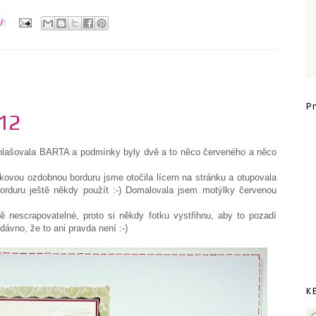
ř:
2
P
012
hlašovala BARTA a podmínky byly dvě a to něco červeného a něco
lkovou ozdobnou borduru jsme otočila lícem na stránku a otupovala
rduru ještě někdy použít :-) Domalovala jsem motýlky červenou
 nescrapovatelné, proto si někdy fotku vystřihnu, aby to pozadí
dávno, že to ani pravda není :-)
K