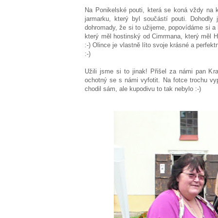
Na Ponikelské pouti, která se koná vždy na k
jarmarku, který byl součástí pouti. Dohodl
dohromady, že si to užijeme, popovídáme si a b
který měl hostinský od Cimrmana, který měl Ho
:-) Olince je vlastně líto svoje krásné a perf
:-)
Užili jsme si to jinak! Přišel za námi pan Kr
ochotný se s námi vyfotit. Na fotce trochu v
chodil sám, ale kupodivu to tak nebylo :-)