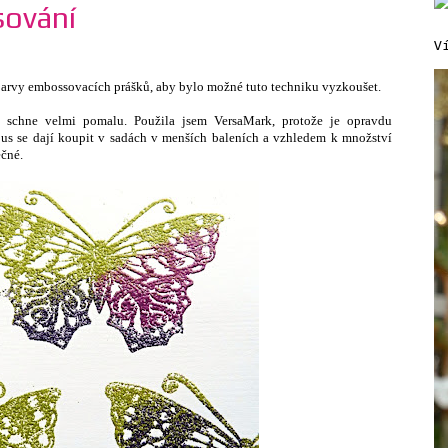
ování
V
ě barvy embossovacích prášků, aby bylo možné tuto techniku vyzkoušet.
 schne velmi pomalu. Použila jsem VersaMark, protože je opravdu
s se dají koupit v sadách v menších baleních a vzhledem k množství
ečné.