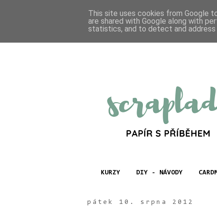
This site uses cookies from Google to 
are shared with Google along with per
statistics, and to detect and address
KURZY
DIY - NÁVODY
CARD
pátek 10. srpna 2012