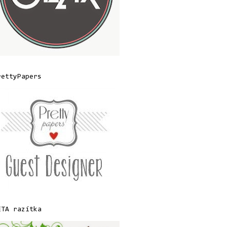
rettyPapers
ETA razítka