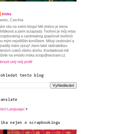
Iriska
berec, Czechia
tám vás na svém blogu! Mé jméno je Irena
hlídková a jsem scraplady. Tvoření je můj relax
scrapbooking a cardmaking (papírové tvoření)
ou mým největším koníčkem. Miluji cestování a
jraději mám výzvy! Jsem také sběratelkou
lených cukrů všeho druhu. Kontaktovat mě
žete na emailu iriska.scrap@seznam.cz.
brazit celý můj profil
rohledat tento blog
ranslate
lect Language
▼
niha nejen o scrapbookingu