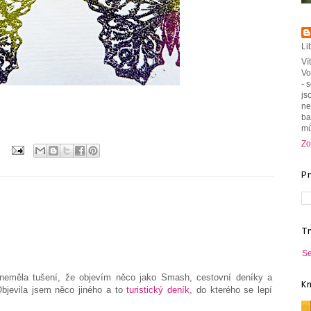
Li
Ví
Vo
- 
js
ne
ba
mů
Zo
:
P
T
Se
c neměla tušení, že objevím něco jako Smash, cestovní deníky a
K
bjevila jsem něco jiného a to
turistický deník
, do kterého se lepí