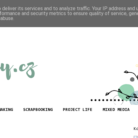
deliver its services and to analyze traffic. Your IP address and
formance and security metrics to ensure quality of service, ge
 abuse.
MAKING
SCRAPBOOKING
PROJECT LIFE
MIXED MEDIA
K