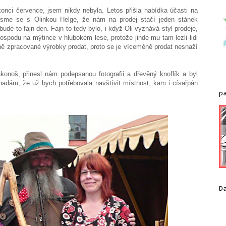
onci července, jsem nikdy nebyla. Letos přišla nabídka účasti na
y jsme se s Olinkou Helge, že nám na prodej stačí jeden stánek
ude to fajn den. Fajn to tedy bylo, i když Oli vyznává styl prodeje,
spodu na mýtince v hlubokém lese, protože jinde mu tam lezli lidi
ektně zpracované výrobky prodat, proto se je víceméně prodat nesnaží
akonoš, přinesl nám podepsanou fotografii a dřevěný knoflík a byl
ypadám, že už bych potřebovala navštívit místnost, kam i císařpán
p
D