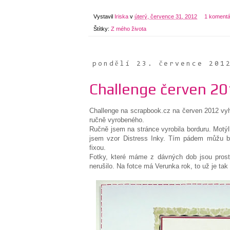
Vystavil
Iriska
v
úterý, července 31, 2012
1 komentá
Štítky:
Z mého života
pondělí 23. července 201
Challenge červen 2
Challenge na scrapbook.cz na červen 2012 vy
ručně vyrobeného.
Ručně jsem na stránce vyrobila borduru. Motý
jsem vzor Distress Inky. Tím pádem můžu bo
fixou.
Fotky, které máme z dávných dob jsou prostě
nerušilo. Na fotce má Verunka rok, to už je tak 