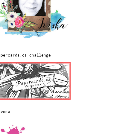
apercards.cz challenge
avona