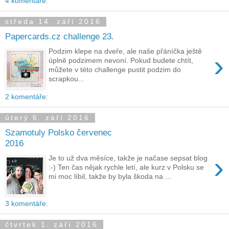
4 komentáře:
středa 14. září 2016
Papercards.cz challenge 23.
Podzim klepe na dveře, ale naše přáníčka ještě
›
úplně podzimem nevoní. Pokud budete chtít,
můžete v této challenge pustit podzim do
scrapkou...
2 komentáře:
úterý 6. září 2016
Szamotuly Polsko červenec
2016
›
Je to už dva měsíce, takže je načase sepsat blog
:-) Ten čas nějak rychle letí, ale kurz v Polsku se
mi moc líbil, takže by byla škoda na ...
3 komentáře:
čtvrtek 1. září 2016