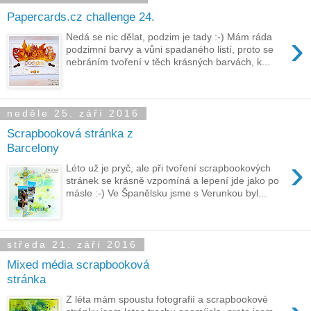
Papercards.cz challenge 24.
›
Nedá se nic dělat, podzim je tady :-) Mám ráda
podzimní barvy a vůni spadaného listí, proto se
nebráním tvoření v těch krásných barvách, k...
neděle 25. září 2016
Scrapbooková stránka z
Barcelony
›
Léto už je pryč, ale při tvoření scrapbookových
stránek se krásně vzpomíná a lepení jde jako po
másle :-) Ve Španělsku jsme s Verunkou byl...
středa 21. září 2016
Mixed média scrapbooková
stránka
Z léta mám spoustu fotografií a scrapbookové