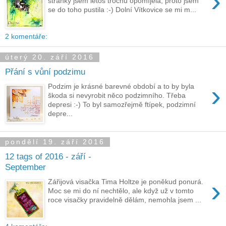
›
stránky jsem letos trochu opomíjela, proto jsem
se do toho pustila :-) Dolní Vítkovice se mi m...
2 komentáře:
úterý 20. září 2016
Přání s vůní podzimu
›
Podzim je krásné barevné období a to by byla
škoda si nevyrobit něco podzimního. Třeba
depresi :-) To byl samozřejmě ftípek, podzimní
depre...
pondělí 19. září 2016
12 tags of 2016 - září -
September
›
Zářijová visačka Tima Holtze je poněkud ponurá.
Moc se mi do ní nechtělo, ale když už v tomto
roce visačky pravidelně dělám, nemohla jsem ...