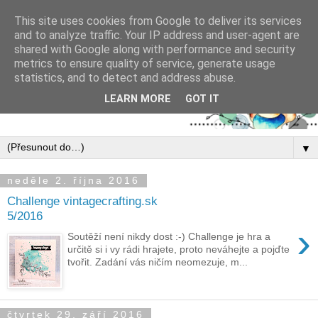
This site uses cookies from Google to deliver its services
and to analyze traffic. Your IP address and user-agent are
shared with Google along with performance and security
metrics to ensure quality of service, generate usage
statistics, and to detect and address abuse.
LEARN MORE
GOT IT
▼
neděle 2. října 2016
Challenge vintagecrafting.sk
5/2016
›
Soutěží není nikdy dost :-) Challenge je hra a
určitě si i vy rádi hrajete, proto neváhejte a pojďte
tvořit. Zadání vás ničím neomezuje, m...
čtvrtek 29. září 2016