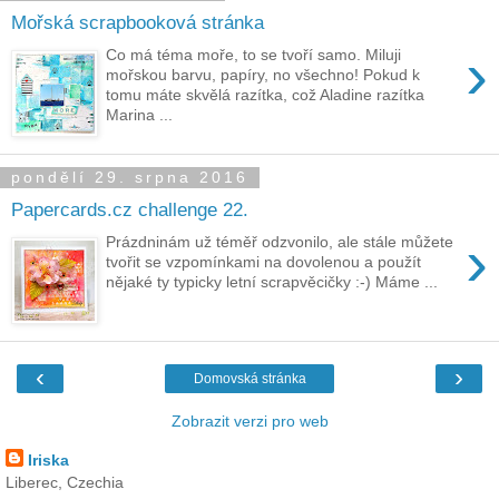
Mořská scrapbooková stránka
›
Co má téma moře, to se tvoří samo. Miluji
mořskou barvu, papíry, no všechno! Pokud k
tomu máte skvělá razítka, což Aladine razítka
Marina ...
pondělí 29. srpna 2016
Papercards.cz challenge 22.
›
Prázdninám už téměř odzvonilo, ale stále můžete
tvořit se vzpomínkami na dovolenou a použít
nějaké ty typicky letní scrapvěcičky :-) Máme ...
‹
›
Domovská stránka
Zobrazit verzi pro web
Iriska
Liberec, Czechia