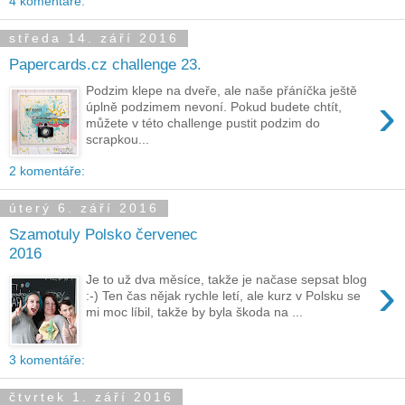
4 komentáře:
středa 14. září 2016
Papercards.cz challenge 23.
Podzim klepe na dveře, ale naše přáníčka ještě
›
úplně podzimem nevoní. Pokud budete chtít,
můžete v této challenge pustit podzim do
scrapkou...
2 komentáře:
úterý 6. září 2016
Szamotuly Polsko červenec
2016
›
Je to už dva měsíce, takže je načase sepsat blog
:-) Ten čas nějak rychle letí, ale kurz v Polsku se
mi moc líbil, takže by byla škoda na ...
3 komentáře:
čtvrtek 1. září 2016