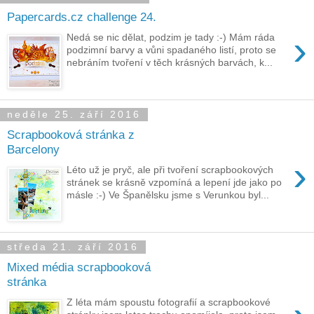
Papercards.cz challenge 24.
›
Nedá se nic dělat, podzim je tady :-) Mám ráda
podzimní barvy a vůni spadaného listí, proto se
nebráním tvoření v těch krásných barvách, k...
neděle 25. září 2016
Scrapbooková stránka z
Barcelony
›
Léto už je pryč, ale při tvoření scrapbookových
stránek se krásně vzpomíná a lepení jde jako po
másle :-) Ve Španělsku jsme s Verunkou byl...
středa 21. září 2016
Mixed média scrapbooková
stránka
Z léta mám spoustu fotografií a scrapbookové