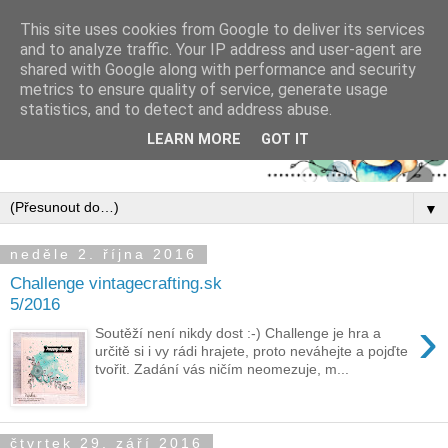
This site uses cookies from Google to deliver its services
and to analyze traffic. Your IP address and user-agent are
shared with Google along with performance and security
metrics to ensure quality of service, generate usage
statistics, and to detect and address abuse.
LEARN MORE
GOT IT
▼
neděle 2. října 2016
Challenge vintagecrafting.sk
5/2016
›
Soutěží není nikdy dost :-) Challenge je hra a
určitě si i vy rádi hrajete, proto neváhejte a pojďte
tvořit. Zadání vás ničím neomezuje, m...
čtvrtek 29. září 2016