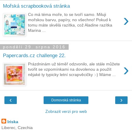
Mořská scrapbooková stránka
›
Co má téma moře, to se tvoří samo. Miluji
mořskou barvu, papíry, no všechno! Pokud k
tomu máte skvělá razítka, což Aladine razítka
Marina ...
pondělí 29. srpna 2016
Papercards.cz challenge 22.
›
Prázdninám už téměř odzvonilo, ale stále můžete
tvořit se vzpomínkami na dovolenou a použít
nějaké ty typicky letní scrapvěcičky :-) Máme ...
‹
›
Domovská stránka
Zobrazit verzi pro web
Iriska
Liberec, Czechia