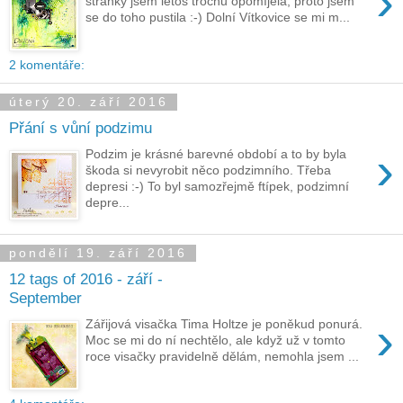
›
stránky jsem letos trochu opomíjela, proto jsem
se do toho pustila :-) Dolní Vítkovice se mi m...
2 komentáře:
úterý 20. září 2016
Přání s vůní podzimu
›
Podzim je krásné barevné období a to by byla
škoda si nevyrobit něco podzimního. Třeba
depresi :-) To byl samozřejmě ftípek, podzimní
depre...
pondělí 19. září 2016
12 tags of 2016 - září -
September
›
Zářijová visačka Tima Holtze je poněkud ponurá.
Moc se mi do ní nechtělo, ale když už v tomto
roce visačky pravidelně dělám, nemohla jsem ...