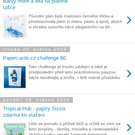
Barvy moře a léta na plátěné
tašce
›
Původní plán bylo malování černého třička a
představovala jsem si zlatou pastu a sprej, abych
si zkrátka vytvořila něco elegantního na lét...
středa 30. května 2018
Papercards.cz challenge 60.
›
Tato challenge je trochu jubilejní a také je
předposlední před letní prázdninovou pauzou,
takže neváhejte a tvořte, v létě máme přestávku
...
pondělí 28. května 2018
Tropical Hub - papíry Sizzix
zdarma ke stažení
›
Léto se pomalu a plíživě blíží a určitě se vám na
letní projekty - deníky, minialba a cestovatelské
stránky budou veselé barevné designové...