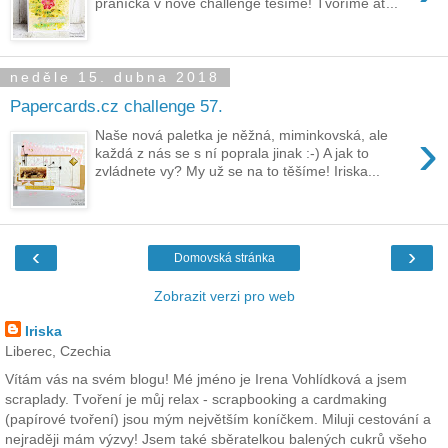
přáníčka v nové challenge těšíme! Tvoříme ať...
neděle 15. dubna 2018
Papercards.cz challenge 57.
›
Naše nová paletka je něžná, miminkovská, ale
každá z nás se s ní poprala jinak :-) A jak to
zvládnete vy? My už se na to těšíme! Iriska...
‹
›
Domovská stránka
Zobrazit verzi pro web
Iriska
Liberec, Czechia
Vítám vás na svém blogu! Mé jméno je Irena Vohlídková a jsem
scraplady. Tvoření je můj relax - scrapbooking a cardmaking
(papírové tvoření) jsou mým největším koníčkem. Miluji cestování a
nejraději mám výzvy! Jsem také sběratelkou balených cukrů všeho