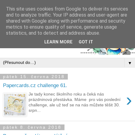
This site uses cookies from Google to deliver its services
and to analyze traffic. Your IP address and user-agent are
shared with Google along with performance and security
metrics to ensure quality of service, generate usage
statistics, and to detect and address abuse.
LEARN MORE
GOT IT
▼
pátek 15. června 2018
Papercards.cz challenge 61.
›
Je tady konec školního roku a čeká nás
prázdninová přestávka. Máme pro vás poslední
challenge, ale už teď se na nás můžete těšit 30.
srpn...
pátek 8. června 2018