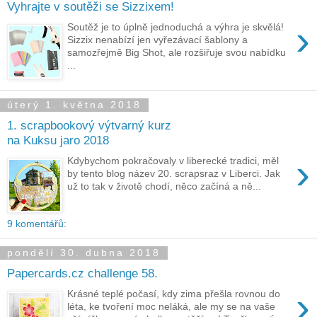
Vyhrajte v soutěži se Sizzixem!
›
Soutěž je to úplně jednoduchá a výhra je skvělá!
Sizzix nenabízí jen vyřezávací šablony a
samozřejmě Big Shot, ale rozšiřuje svou nabídku
...
úterý 1. května 2018
1. scrapbookový výtvarný kurz
na Kuksu jaro 2018
›
Kdybychom pokračovaly v liberecké tradici, měl
by tento blog název 20. scrapsraz v Liberci. Jak
už to tak v životě chodí, něco začíná a ně...
9 komentářů:
pondělí 30. dubna 2018
Papercards.cz challenge 58.
›
Krásné teplé počasí, kdy zima přešla rovnou do
léta, ke tvoření moc neláká, ale my se na vaše