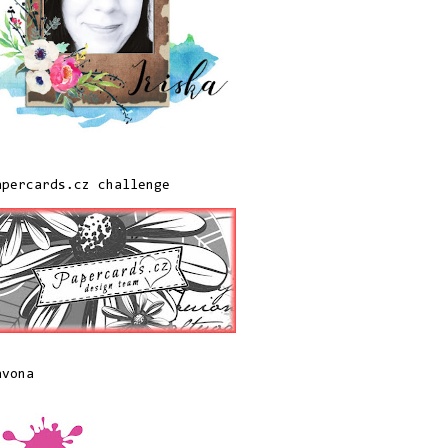
apercards.cz challenge
avona