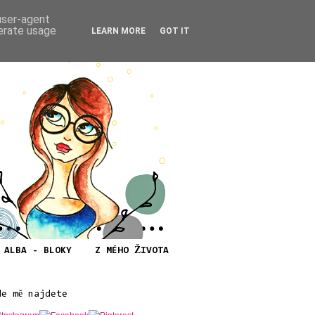
 user-agent
nerate usage
LEARN MORE
GOT IT
ALBA - BLOKY
Z MÉHO ŽIVOTA
de mě najdete