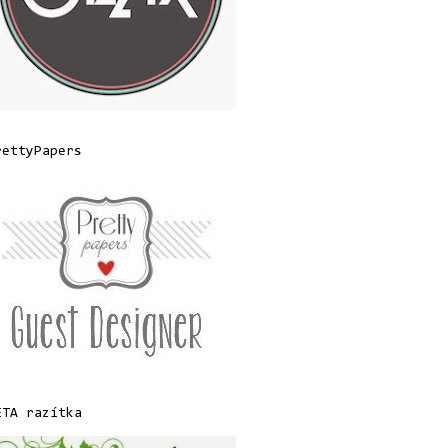
rettyPapers
ETA razítka