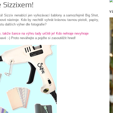
e Sizzixem!
V
lá! Sizzix nenabízí jen vyřezávací šablony a samozřejmě Big Shot,
nové nástroje. Kdo by nechtěl vyhrát krásnou tavnou pistoli, papíry,
ustu dalších výher dle fotografie?
, takže šance na výhru tady určitě je! Kdo nehraje nevyhraje
é :-) Proto neváhejte a pojďte si zasoutěžit hned!