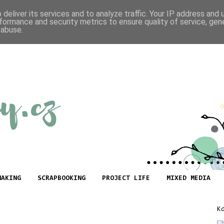
deliver its services and to analyze traffic. Your IP address and
formance and security metrics to ensure quality of service, ge
 abuse.
MAKING
SCRAPBOOKING
PROJECT LIFE
MIXED MEDIA
K