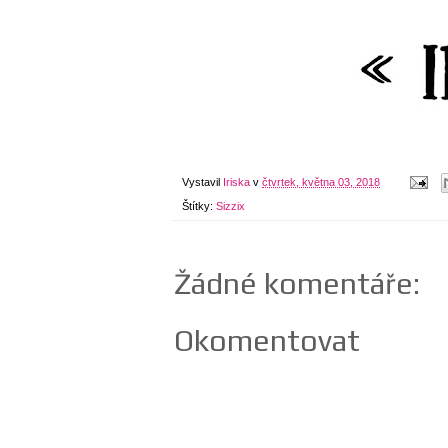
Vystavil
Iriska
v
čtvrtek, května 03, 2018
Štítky:
Sizzix
Žádné komentáře:
Okomentovat