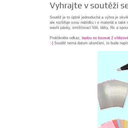
Vyhrajte v soutěži s
Soutěž je to úplně jednoduchá a výhra je skvě
ale rozšiřuje svou nabídku i o materiál a také 
washi pásky, smršťovací fólii, látky, filc a spo
Proklikněte odkaz,
budou se losovat 2 vítězové
:-)
Soutěž nemá datum ukončení, to bude napínav