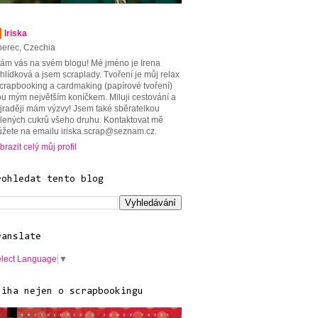
Iriska
berec, Czechia
tám vás na svém blogu! Mé jméno je Irena
hlídková a jsem scraplady. Tvoření je můj relax
scrapbooking a cardmaking (papírové tvoření)
ou mým největším koníčkem. Miluji cestování a
jraději mám výzvy! Jsem také sběratelkou
lených cukrů všeho druhu. Kontaktovat mě
žete na emailu iriska.scrap@seznam.cz.
brazit celý můj profil
rohledat tento blog
ranslate
lect Language
▼
niha nejen o scrapbookingu