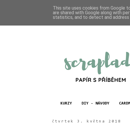
This site uses cookies from Google to 
are shared with Google along with per
statistics, and to detect and address
KURZY
DIY - NÁVODY
CARD
čtvrtek 3. května 2018