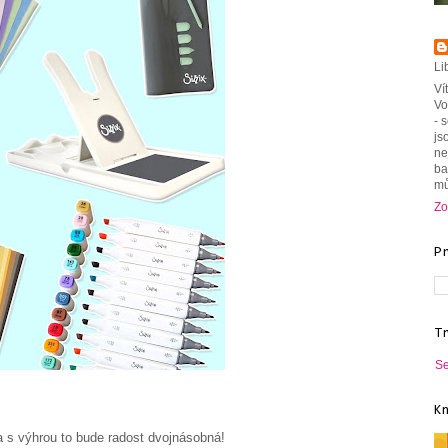
Li
Ví
Vo
- 
js
ne
ba
mů
Zo
P
T
Se
K
a s výhrou to bude radost dvojnásobná!