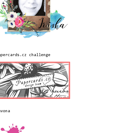
apercards.cz challenge
avona