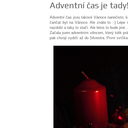
Adventní čas je tady
Adventní čas jsou takové Vánoce nanečisto, k
čančat byt na Vánoce. Ale znáte to :-) Lépe
nazdobí a taky to stačí. Ale letos to bude jin
Začala jsem adventním věncem, který tolik pr
pak chvojí vydrží až do Silvestra. První svíčka