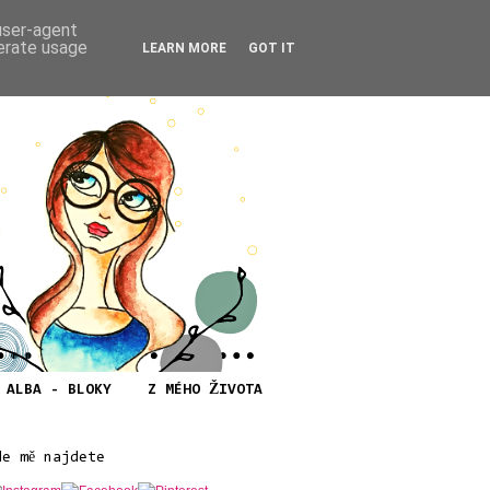
 user-agent
nerate usage
LEARN MORE
GOT IT
ALBA - BLOKY
Z MÉHO ŽIVOTA
de mě najdete