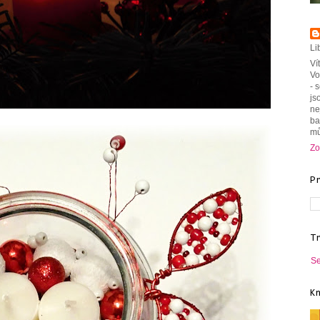
Li
Ví
Vo
- 
js
ne
ba
mů
Zo
P
T
Se
K