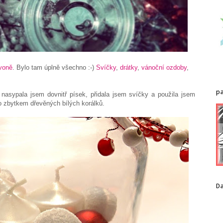
voně
. Bylo tam úplně všechno :-)
Svíčky
,
drátky
,
vánoční ozdoby
,
p
 nasypala jsem dovnitř písek, přidala jsem svíčky a použila jsem
to zbytkem dřevěných bílých korálků.
D