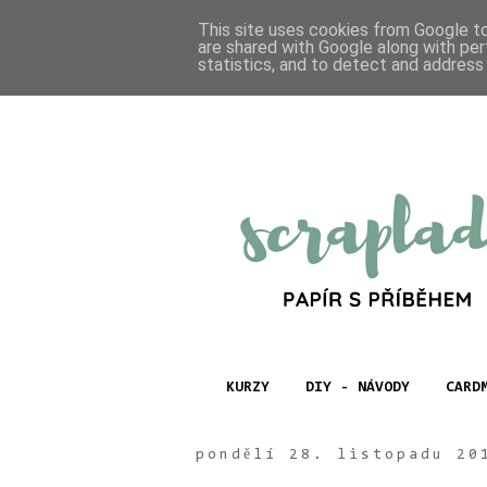
This site uses cookies from Google to 
are shared with Google along with per
statistics, and to detect and address
KURZY
DIY - NÁVODY
CARD
pondělí 28. listopadu 20