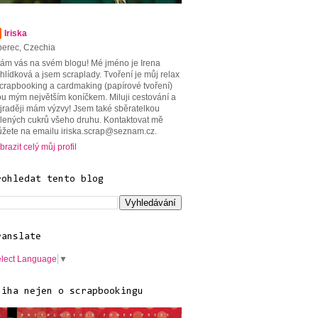
Iriska
berec, Czechia
tám vás na svém blogu! Mé jméno je Irena
hlídková a jsem scraplady. Tvoření je můj relax
scrapbooking a cardmaking (papírové tvoření)
ou mým největším koníčkem. Miluji cestování a
jraději mám výzvy! Jsem také sběratelkou
lených cukrů všeho druhu. Kontaktovat mě
žete na emailu iriska.scrap@seznam.cz.
brazit celý můj profil
rohledat tento blog
ranslate
lect Language
▼
niha nejen o scrapbookingu