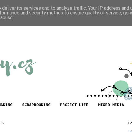
deliver its services and to analyze traffic. Your IP address and
formance and security metrics to ensure quality of service, ge
 abuse.
MAKING
SCRAPBOOKING
PROJECT LIFE
MIXED MEDIA
16
K