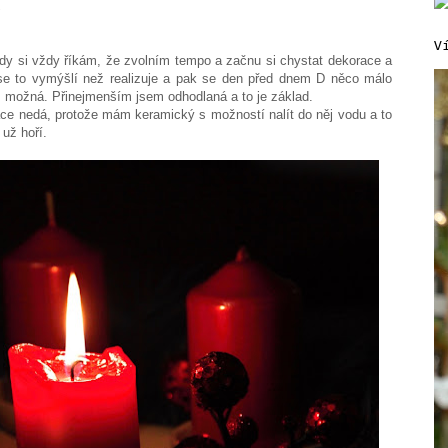
!
V
dy si vždy říkám, že zvolním tempo a začnu si chystat dekorace a
 se to vymýšlí než realizuje a pak se den před dnem D něco málo
é... možná. Přinejmenším jsem odhodlaná a to je základ.
áce nedá, protože mám keramický s možností nalít do něj vodu a to
 už hoří.