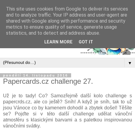
This site uses cookies from Google to deliver its services
and to analyze traffic. Your IP address and user-agent are
shared with Google along with performance and security
metrics to ensure quality of service, generate usage
statistics, and to detect and address abuse.
LEARN MORE
GOT IT
▼
pondělí 14. listopadu 2016
Papercards.cz challenge 27.
Už je to tady! Co? Samozřejmě další kolo challenge s
papercrds.cz, ale co ještě? Sníh! A když je sníh, tak to už
jsou Vánoce co by kamenem dohodil a zbytek došel! Těšíte
se? Pojďte si v této další challenge udělat vánoční
atmosféru s klasickými barvami a s paletkou inspirovanou
vánočními svátky.