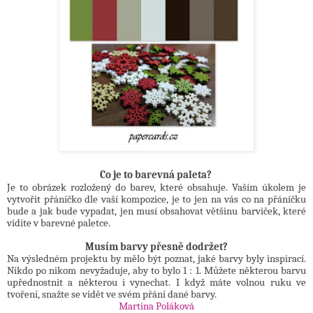
Co je to barevná paleta?
Je to obrázek rozložený do barev, které obsahuje. Vaším úkolem je
vytvořit přáníčko dle vaší kompozice, je to jen na vás co na přáníčku
bude a jak bude vypadat, jen musí obsahovat většinu barviček, které
vidíte v barevné paletce.
Musím barvy přesně dodržet?
Na výsledném projektu by mělo být poznat, jaké barvy byly inspirací.
Nikdo po nikom nevyžaduje, aby to bylo 1 : 1. Můžete některou barvu
upřednostnit a některou i vynechat. I když máte volnou ruku ve
tvoření, snažte se vidět ve svém přání dané barvy.
Martina Poláková