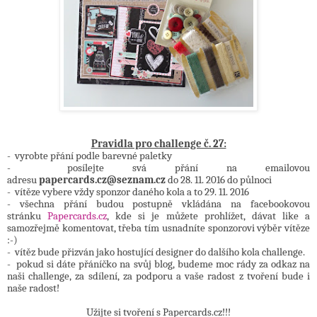
Pravidla pro challenge č. 27:
- vyrobte přání podle barevné paletky
- posílejte svá přání na emailovou
adresu
papercards.cz@seznam.cz
do 28. 11. 2016 do půlnoci
- vítěze vybere vždy sponzor daného kola a to 29. 11. 2016
- všechna přání budou postupně vkládána na facebookovou
stránku
Papercards.cz
, kde si je můžete prohlížet, dávat like a
samozřejmě komentovat, třeba tím usnadníte sponzorovi výběr vítěze
:-)
- vítěz bude přizván jako hostující designer do dalšího kola challenge.
- pokud si dáte přáníčko na svůj blog, budeme moc rády za odkaz na
naši challenge, za sdílení, za podporu a vaše radost z tvoření bude i
naše radost!
Užijte si tvoření s Papercards.cz!!!